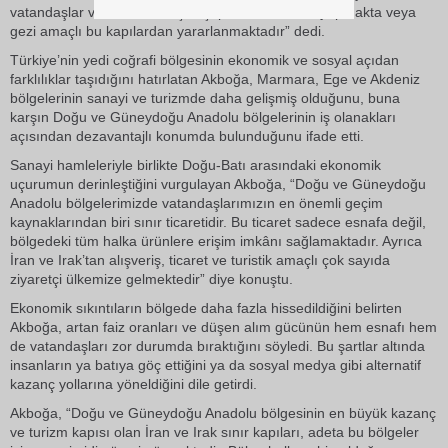
vatandaşlar ve esnaflar küçük çapta sınır ticareti yapmakta veya
gezi amaçlı bu kapılardan yararlanmaktadır” dedi.
Türkiye’nin yedi coğrafi bölgesinin ekonomik ve sosyal açıdan
farklılıklar taşıdığını hatırlatan Akboğa, Marmara, Ege ve Akdeniz
bölgelerinin sanayi ve turizmde daha gelişmiş olduğunu, buna
karşın Doğu ve Güneydoğu Anadolu bölgelerinin iş olanakları
açısından dezavantajlı konumda bulunduğunu ifade etti.
Sanayi hamleleriyle birlikte Doğu-Batı arasındaki ekonomik
uçurumun derinleştiğini vurgulayan Akboğa, “Doğu ve Güneydoğu
Anadolu bölgelerimizde vatandaşlarımızın en önemli geçim
kaynaklarından biri sınır ticaretidir. Bu ticaret sadece esnafa değil,
bölgedeki tüm halka ürünlere erişim imkânı sağlamaktadır. Ayrıca
İran ve Irak’tan alışveriş, ticaret ve turistik amaçlı çok sayıda
ziyaretçi ülkemize gelmektedir” diye konuştu.
Ekonomik sıkıntıların bölgede daha fazla hissedildiğini belirten
Akboğa, artan faiz oranları ve düşen alım gücünün hem esnafı hem
de vatandaşları zor durumda bıraktığını söyledi. Bu şartlar altında
insanların ya batıya göç ettiğini ya da sosyal medya gibi alternatif
kazanç yollarına yöneldiğini dile getirdi.
Akboğa, “Doğu ve Güneydoğu Anadolu bölgesinin en büyük kazanç
ve turizm kapısı olan İran ve Irak sınır kapıları, adeta bu bölgeler