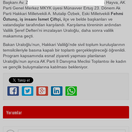
Başkanı Av. Zeydin Kaya, Kadın Kolları Başkanı Güneş Hayva, AK
Parti Genel Merkez MKYK üyesi Münavver Ertuş 23. Dönem Ak
Parti Hakkari Milletvekili A. Mutalip Özbek, Eski Milletvekili
Fehmi
Öztunç, iş insanı İsmet Çiftçi,
ilçe ve belde başkanları ve
vatandaşlar tarafından karşılandı. Karşılama töreninin ardından
Valilik Şeref Defteri’ni imzalayan Uraloğlu, daha sonra valilik
makamına geçti.
Bakan Uraloğlu’nun, Hakkari Valiliği’nde sivil toplum kuruluşlarının
temsilcileriyle basına kapalı bir toplantı gerçekleştireceği öğrenildi.
Program kapsamında esnaf ziyareti yapması planlanan
Uraloğlu’nun ayrıca AK Parti İl Danışma Meclisi Toplantısı ile kadın
ve gençlik buluşmalarına katılması bekleniyor.
Yorumlar