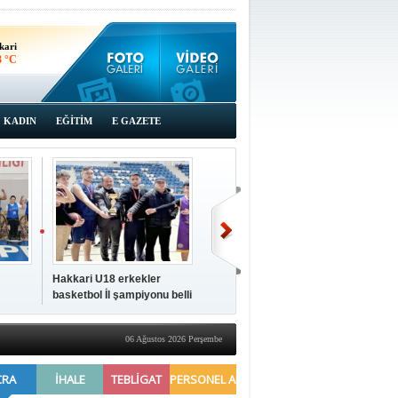
kari
3 °C
KADIN
EĞİTİM
E GAZETE
Hakkari U18 erkekler
Hakkari'de 2025 Yılı
İki a
basketbol İl şampiyonu belli
Yönetimi Gözden Geçirme
ziya
oldu
Toplantısı yapıldı
06 Ağustos 2026 Perşembe