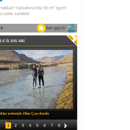
LE İLANLARI
klar nedeniyle Zilan Çayı dondu
Müftü Okuş, Durankaya'da halkla b
1
2
3
4
5
6
7
8