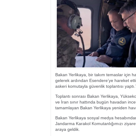
17:35
- Hakkari'ye Raf
17:32
- Dağcı Yüksel Işı
17:30
- Hayvanlar Şarbo
17:27
- Hakkari'de yaz 
19:22
- Cennet-Cehennem
19:19
- CHP Hakkari ve 
19:17
- Cennet Cehenne
19:13
- Bakan Yardımcısı
19:10
- Hakkari'de 503 k
19:08
- Bakan Yardımcıs
Bakan Yerlikaya, bir takım temaslar için 
gelerek ardından Esendere’ye hareket etti
askeri komutayla güvenlik toplantısı yaptı
Toplantı sonrası Bakan Yerlikaya, Yükseko
ve İran sınır hattında bugün havadan incele
tamamlayan Bakan Yerlikaya yeniden havayo
Bakan Yerlikaya sosyal medya hesabından
Jandarma Karakol Komutanlığımızı ziyaret
araya geldik.