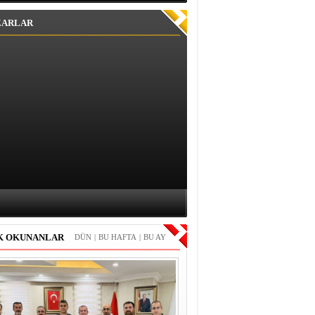
ZARLAR
K OKUNANLAR
DÜN
|
BU HAFTA
|
BU AY