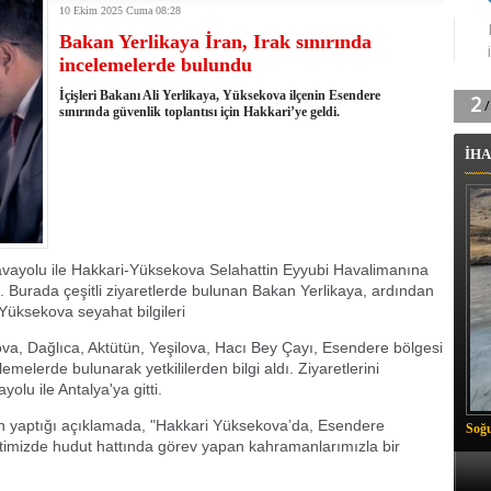
10 Ekim 2025 Cuma 08:28
tingde Çifte Gurur
Bakan Yerlikaya İran, Irak sınırında
k'ın izini köylüler buldu
incelemelerde bulundu
na karşı aşılanıyor
ortasında kış manzarası
İçişleri Bakanı Ali Yerlikaya, Yüksekova ilçenin Esendere
 Vadisi'nde tarihi güreş finali
sınırında güvenlik toplantısı için Hakkari’ye geldi.
26 il başkanını görevden aldı
İHA
m Vadisi'nde şampiyonluk mücadelesi start aldı
 Çelik, Aşiret Lideri Keskin'i ziyaret etti
ilogram Esrar ele geçirildi
ı Ali Çelik Hakkari’de sevgi seli
havayolu ile Hakkari-Yüksekova Selahattin Eyyubi Havalimanına
. Burada çeşitli ziyaretlerde bulunan Bakan Yerlikaya, ardından
.Yüksekova seyahat bilgileri
va, Dağlıca, Aktütün, Yeşilova, Hacı Bey Çayı, Esendere bölgesi
melerde bulunarak yetkililerden bilgi aldı. Ziyaretlerini
lu ile Antalya'ya gitti.
 yaptığı açıklamada, "Hakkari Yüksekova’da, Esendere
Soğu
imizde hudut hattında görev yapan kahramanlarımızla bir