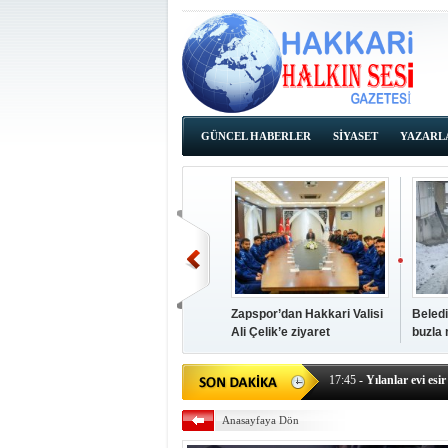
GÜNCEL HABERLER
SİYASET
YAZARL
İHALE İLANLARI
Zapspor’dan Hakkari Valisi
Beledi
Ali Çelik’e ziyaret
buzla
14:38
- Başkan Kaya, Od
17:45
- Yılanlar evi esir 
17:43
- Hakkari Cumhur
Anasayfaya Dön
17:39
- Güneydoğu'dan B
17:37
- Başkan Büyüksu: