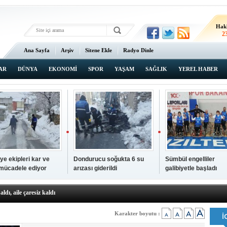
Hak
2
Ana Sayfa
Arşiv
Sitene Ekle
Radyo Dinle
AR
DÜNYA
EKONOMİ
SPOR
YAŞAM
SAĞLIK
YEREL HABER
ye ekipleri kar ve
Dondurucu soğukta 6 su
Sümbül engelliler
 mücadele ediyor
arızası giderildi
galibiyetle başladı
a ve sendika temsilcilerini ağırladı
aldı, aile çaresiz kaldı
iyet Başsavcısı Ufuk Turan görevine başladı
erçelan'a serinlik yolculuğu
Karakter boyutu :
 Gençlerimiz için geleceğe yatırım yapıyoruz