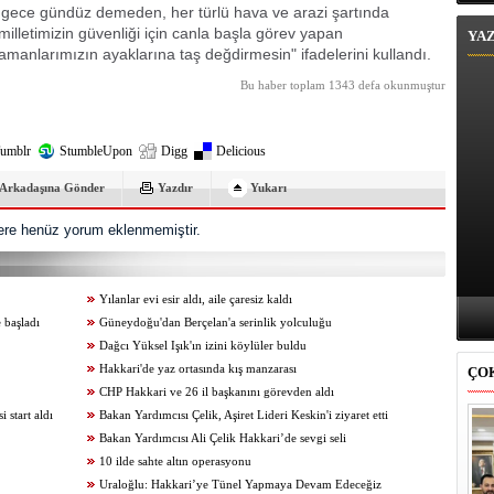
ece gündüz demeden, her türlü hava ve arazi şartında
milletimizin güvenliği için canla başla görev yapan
YA
anlarımızın ayaklarına taş değdirmesin" ifadelerini kullandı.
Bu haber toplam 1343 defa okunmuştur
umblr
StumbleUpon
Digg
Delicious
Arkadaşına Gönder
Yazdır
Yukarı
re henüz yorum eklenmemiştir.
Yılanlar evi esir aldı, aile çaresiz kaldı
 başladı
Güneydoğu'dan Berçelan'a serinlik yolculuğu
Dağcı Yüksel Işık'ın izini köylüler buldu
Hakkari'de yaz ortasında kış manzarası
ÇO
CHP Hakkari ve 26 il başkanını görevden aldı
start aldı
Bakan Yardımcısı Çelik, Aşiret Lideri Keskin'i ziyaret etti
Bakan Yardımcısı Ali Çelik Hakkari’de sevgi seli
10 ilde sahte altın operasyonu
Uraloğlu: Hakkari’ye Tünel Yapmaya Devam Edeceğiz