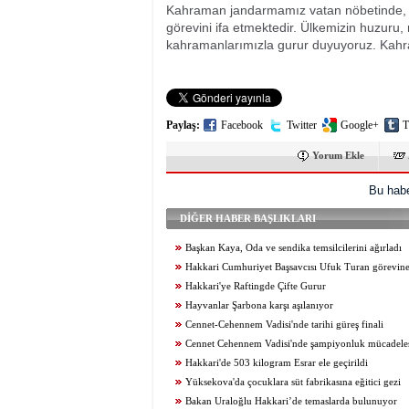
Kahraman jandarmamız vatan nöbetinde, g
görevini ifa etmektedir. Ülkemizin huzuru, 
kahramanlarımızla gurur duyuyoruz. Kahram
Paylaş:
Facebook
Twitter
Google+
T
Yorum Ekle
Bu habe
DİĞER HABER BAŞLIKLARI
Başkan Kaya, Oda ve sendika temsilcilerini ağırladı
Hakkari Cumhuriyet Başsavcısı Ufuk Turan görevine
Hakkari'ye Raftingde Çifte Gurur
Hayvanlar Şarbona karşı aşılanıyor
Cennet-Cehennem Vadisi'nde tarihi güreş finali
Cennet Cehennem Vadisi'nde şampiyonluk mücadelesi 
Hakkari'de 503 kilogram Esrar ele geçirildi
Yüksekova'da çocuklara süt fabrikasına eğitici gezi
Bakan Uraloğlu Hakkari’de temaslarda bulunuyor