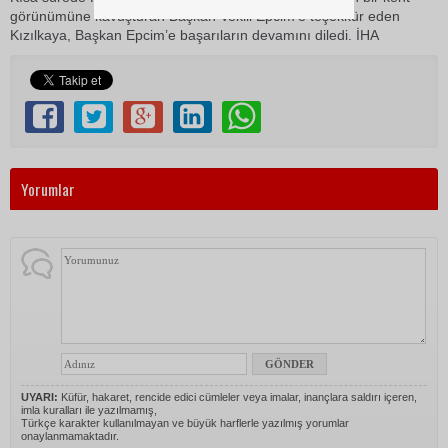
görünümüne kavuşturan Başkan Vekili Epcim’e teşekkür eden
Kızılkaya, Başkan Epcim’e başarıların devamını diledi. İHA
Yorumlar
UYARI:
Küfür, hakaret, rencide edici cümleler veya imalar, inançlara saldırı içeren,
imla kuralları ile yazılmamış,
Türkçe karakter kullanılmayan ve büyük harflerle yazılmış yorumlar
onaylanmamaktadır.