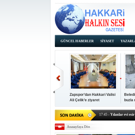
GÜNCEL HABERLER
SİYASET
YAZARL
İHALE İLANLARI
Zapspor’dan Hakkari Valisi
Beledi
Ali Çelik’e ziyaret
buzla
14:38
- Başkan Kaya, Od
17:45
- Yılanlar evi esir 
17:43
- Hakkari Cumhur
Anasayfaya Dön
17:39
- Güneydoğu'dan B
17:37
- Başkan Büyüksu: