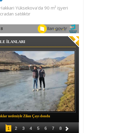
LE İLANLARI
klar nedeniyle Zilan Çayı dondu
Müftü Okuş, Durankaya'da halkla b
1
2
3
4
5
6
7
8