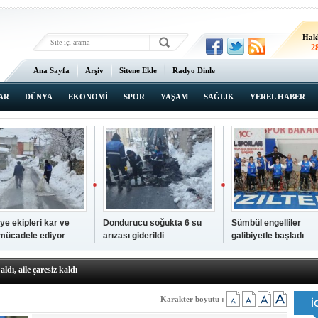
Hak
2
Ana Sayfa
Arşiv
Sitene Ekle
Radyo Dinle
AR
DÜNYA
EKONOMİ
SPOR
YAŞAM
SAĞLIK
YEREL HABER
ye ekipleri kar ve
Dondurucu soğukta 6 su
Sümbül engelliler
 mücadele ediyor
arızası giderildi
galibiyetle başladı
a ve sendika temsilcilerini ağırladı
aldı, aile çaresiz kaldı
iyet Başsavcısı Ufuk Turan görevine başladı
erçelan'a serinlik yolculuğu
Karakter boyutu :
 Gençlerimiz için geleceğe yatırım yapıyoruz