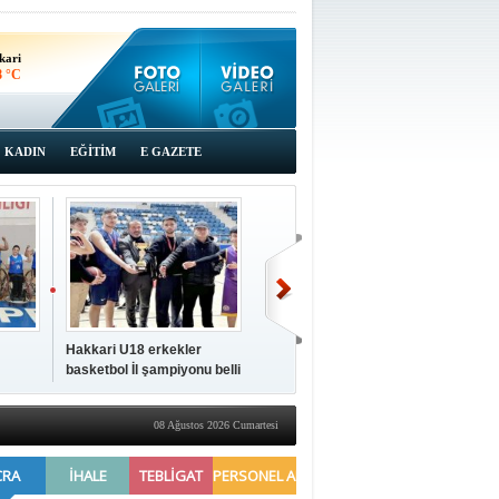
kari
8 °C
KADIN
EĞİTİM
E GAZETE
Hakkari U18 erkekler
Hakkari'de 2025 Yılı
İki a
basketbol İl şampiyonu belli
Yönetimi Gözden Geçirme
ziya
oldu
Toplantısı yapıldı
08 Ağustos 2026 Cumartesi