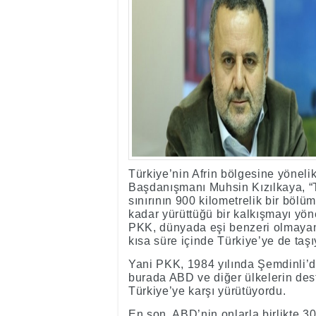
17:35
- Hakkari'ye Raf
17:32
- Dağcı Yüksel Işı
17:30
- Hayvanlar Şarbo
17:27
- Hakkari'de yaz 
19:22
- Cennet-Cehennem
19:19
- CHP Hakkari ve 
19:17
- Cennet Cehenne
19:13
- Bakan Yardımcısı
19:10
- Hakkari'de 503 k
19:08
- Bakan Yardımcıs
Türkiye’nin Afrin bölgesine yöne
Başdanışmanı Muhsin Kızılkaya, “
sınırının 900 kilometrelik bir böl
kadar yürüttüğü bir kalkışmayı yön
PKK, dünyada eşi benzeri olmayan 
kısa süre içinde Türkiye’ye de taşı
Yani PKK, 1984 yılında Şemdinli’de
burada ABD ve diğer ülkelerin dest
Türkiye’ye karşı yürütüyordu.
En son, ABD’nin onlarla birlikte 30