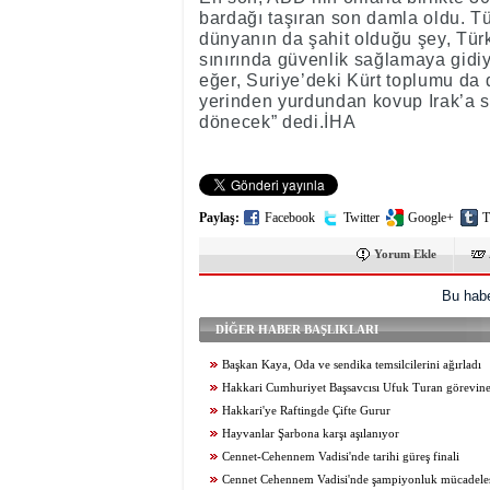
bardağı taşıran son damla oldu. T
dünyanın da şahit olduğu şey, Türk
sınırında güvenlik sağlamaya gidi
eğer, Suriye’deki Kürt toplumu d
yerinden yurdundan kovup Irak’a sü
dönecek” dedi.İHA
Paylaş:
Facebook
Twitter
Google+
T
Yorum Ekle
Bu habe
DİĞER HABER BAŞLIKLARI
Başkan Kaya, Oda ve sendika temsilcilerini ağırladı
Hakkari Cumhuriyet Başsavcısı Ufuk Turan görevine
Hakkari'ye Raftingde Çifte Gurur
Hayvanlar Şarbona karşı aşılanıyor
Cennet-Cehennem Vadisi'nde tarihi güreş finali
Cennet Cehennem Vadisi'nde şampiyonluk mücadelesi 