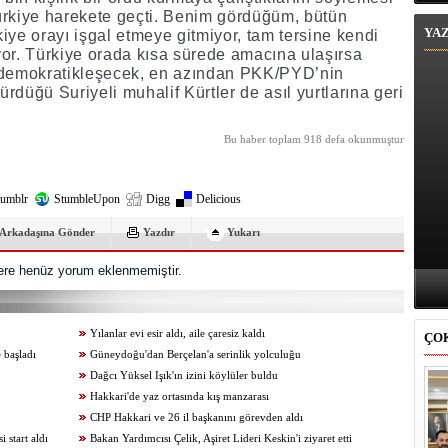
ürkiye harekete geçti. Benim gördüğüm, bütün
YA
iye orayı işgal etmeye gitmiyor, tam tersine kendi
yor. Türkiye orada kısa sürede amacına ulaşırsa
a demokratikleşecek, en azından PKK/PYD’nin
rdüğü Suriyeli muhalif Kürtler de asıl yurtlarına geri
Bu haber toplam 918 defa okunmuştur
umblr
StumbleUpon
Digg
Delicious
Arkadaşına Gönder
Yazdır
Yukarı
re henüz yorum eklenmemiştir.
Yılanlar evi esir aldı, aile çaresiz kaldı
ÇO
 başladı
Güneydoğu'dan Berçelan'a serinlik yolculuğu
Dağcı Yüksel Işık'ın izini köylüler buldu
Hakkari'de yaz ortasında kış manzarası
CHP Hakkari ve 26 il başkanını görevden aldı
start aldı
Bakan Yardımcısı Çelik, Aşiret Lideri Keskin'i ziyaret etti