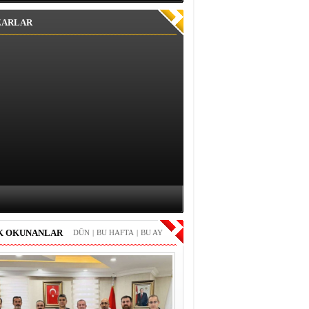
ZARLAR
K OKUNANLAR
DÜN
|
BU HAFTA
|
BU AY