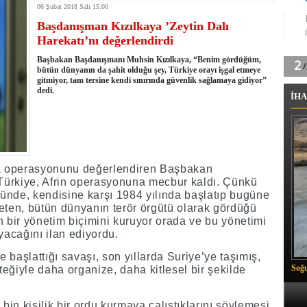
06 Şubat 2018 Salı 15:00
tingde Çifte Gurur
Başdanışman Kızılkaya ’Zeytin Dalı
k'ın izini köylüler buldu
Harekatı’nı değerlendirdi
na karşı aşılanıyor
ortasında kış manzarası
Başbakan Başdanışmanı Muhsin Kızılkaya, “Benim gördüğüm,
 Vadisi'nde tarihi güreş finali
bütün dünyanın da şahit olduğu şey, Türkiye orayı işgal etmeye
gitmiyor, tam tersine kendi sınırında güvenlik sağlamaya gidiyor”
26 il başkanını görevden aldı
dedi.
İHA
m Vadisi'nde şampiyonluk mücadelesi start aldı
 Çelik, Aşiret Lideri Keskin'i ziyaret etti
ilogram Esrar ele geçirildi
ı Ali Çelik Hakkari’de sevgi seli
lik operasyonunu değerlendiren Başbakan
Türkiye, Afrin operasyonuna mecbur kaldı. Çünkü
ümünde, kendisine karşı 1984 yılında başlatıp bugüne
eten, bütün dünyanın terör örgütü olarak gördüğü
bir yönetim biçimini kuruyor orada ve bu yönetimi
yacağını ilan ediyordu.
 başlattığı savaşı, son yıllarda Suriye’ye taşımış,
Soğu
eğiyle daha organize, daha kitlesel bir şekilde
 bin kişilik bir ordu kurmaya çalıştıklarını söylemesi