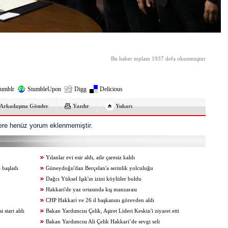
Bu haber toplam 1937 defa okunmuştur
umblr
StumbleUpon
Digg
Delicious
Arkadaşına Gönder
Yazdır
Yukarı
re henüz yorum eklenmemiştir.
Yılanlar evi esir aldı, aile çaresiz kaldı
 başladı
Güneydoğu'dan Berçelan'a serinlik yolculuğu
Dağcı Yüksel Işık'ın izini köylüler buldu
Hakkari'de yaz ortasında kış manzarası
CHP Hakkari ve 26 il başkanını görevden aldı
start aldı
Bakan Yardımcısı Çelik, Aşiret Lideri Keskin'i ziyaret etti
Bakan Yardımcısı Ali Çelik Hakkari’de sevgi seli