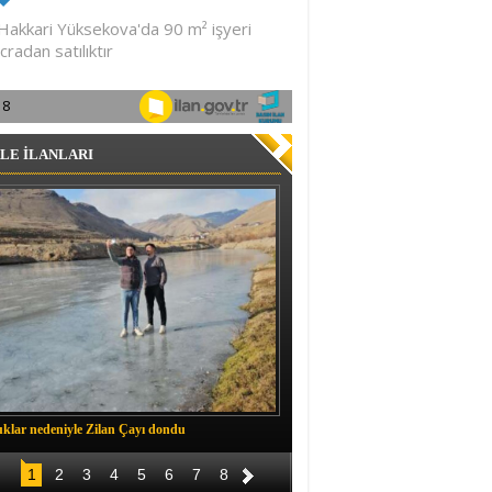
LE İLANLARI
klar nedeniyle Zilan Çayı dondu
Müftü Okuş, Durankaya'da halkla b
1
2
3
4
5
6
7
8