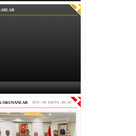
ZARLAR
K OKUNANLAR
DÜN
|
BU HAFTA
|
BU AY