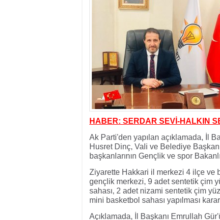
17:32
- Dağcı Yüksel Işı
17:30
- Hayvanlar Şarbo
17:27
- Hakkari'de yaz 
19:22
- Cennet-Cehennem
19:19
- CHP Hakkari ve 
19:17
- Cennet Cehenne
19:13
- Bakan Yardımcısı
19:10
- Hakkari'de 503 k
19:08
- Bakan Yardımcıs
HABER: SERDAR SEVİ-HALKIN S
Ak Parti'den yapılan açıklamada, İl B
Husret Dinç, Vali ve Belediye Başkan V
başkanlarının Gençlik ve spor Bakanlığ
Ziyarette Hakkari il merkezi 4 ilçe ve
gençlik merkezi, 9 adet sentetik çim yü
sahası, 2 adet nizami sentetik çim yüz
mini basketbol sahası yapılması kararı a
Açıklamada, İl Başkanı Emrullah Gür'