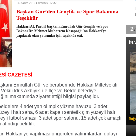
16 Kasım 2019 Cumartesi 12:32
k'ın izini köylüler buldu
Başkan Gür’den Gençlik ve Spor Bakanına
na karşı aşılanıyor
Teşekkür
ortasında kış manzarası
 Vadisi'nde tarihi güreş finali
Hakkari Ak Parti il başkanı Emrullah Gür Gençlik ve Spor
26 il başkanını görevden aldı
Bakanı Dr. Mehmet Muharrem Kasapoğlu’na Hakkari’ye
yapılacak olan yatırımlar için teşekkür etti.
m Vadisi'nde şampiyonluk mücadelesi start aldı
İHA
 Çelik, Aşiret Lideri Keskin'i ziyaret etti
ilogram Esrar ele geçirildi
ı Ali Çelik Hakkari’de sevgi seli
ESİ GAZETESİ
aşkanı Emrullah Gür ve beraberinde Hakkari Milletvekili
ekili İdris Akbıyık ile İlçe ve Belde belediye
ını makamında ziyaret ettiği bilgisi paylaşıldı.
 beldelere 4 adet yarı olimpik yüzme havuzu, 3 adet
zeyli halı saha, 6 adet kapalı sentetik çim yüzeyli halı
eyli futbol sahası, 3 adet spor salonu, 15 adet çok amaçlı
Soğu
lındığı belirtili.
ün Hakkari'ye yapılması öngörülen yatırımlardan dolayı