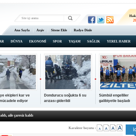
Hak
2
Ana Sayfa
Arşiv
Sitene Ekle
Radyo Dinle
AR
DÜNYA
EKONOMİ
SPOR
YAŞAM
SAĞLIK
YEREL HABER
ye ekipleri kar ve
Dondurucu soğukta 6 su
Sümbül engelliler
 mücadele ediyor
arızası giderildi
galibiyetle başladı
a ve sendika temsilcilerini ağırladı
aldı, aile çaresiz kaldı
iyet Başsavcısı Ufuk Turan görevine başladı
erçelan'a serinlik yolculuğu
 Gençlerimiz için geleceğe yatırım yapıyoruz
Karakter boyutu :
tingde Çifte Gurur