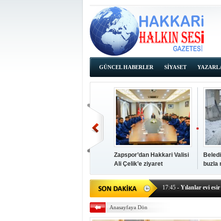
GÜNCEL HABERLER
SİYASET
YAZARL
İHALE İLANLARI
Zapspor’dan Hakkari Valisi
Beledi
Ali Çelik’e ziyaret
buzla
14:38
- Başkan Kaya, Od
17:45
- Yılanlar evi esir 
17:43
- Hakkari Cumhur
17:39
- Güneydoğu'dan B
Anasayfaya Dön
17:37
- Başkan Büyüksu:
17:35
- Hakkari'ye Raf