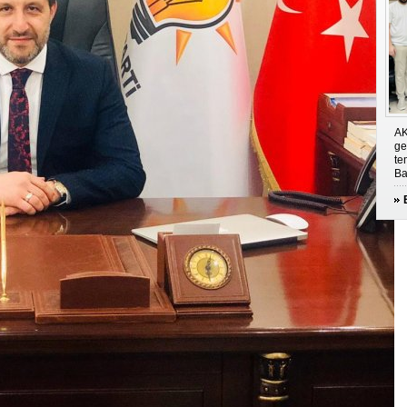
AK
ge
te
Ba