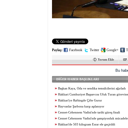
Paylaş:
Facebook
Twitter
Google+
T
Yorum Ekle
Bu habe
DİĞER HABER BAŞLIKLARI
Başkan Kaya, Oda ve sendika temsilcilerini ağırladı
Hakkari Cumhuriyet Başsavcısı Ufuk Turan görevine
Hakkari'ye Raftingde Çifte Gurur
Hayvanlar Şarbona karşı aşılanıyor
Cennet-Cehennem Vadisi'nde tarihi güreş finali
Cennet Cehennem Vadisi'nde şampiyonluk mücadelesi 
Hakkari'de 503 kilogram Esrar ele geçirildi