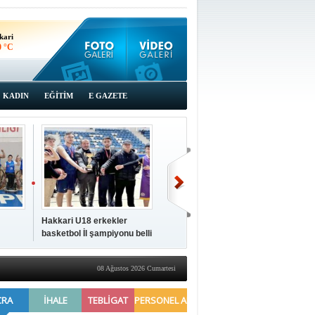
kari
0 °C
KADIN
EĞİTİM
E GAZETE
Hakkari U18 erkekler
Hakkari'de 2025 Yılı
İki a
basketbol İl şampiyonu belli
Yönetimi Gözden Geçirme
ziya
oldu
Toplantısı yapıldı
08 Ağustos 2026 Cumartesi