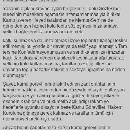
Yasanın açık hükmüne aykırı bir şekilde; Toplu Sözleşme
sürecinin müzakere aşamasının tamamlanmasıyla birlikte
Kamu İşveren Heyeti tarafından ne Memur-Sen’ ne de
genelden ayrı hizmet kolu toplu sözleşmesi imzalamaya
yetkili bağlı sendikalarımıza incelemek,
katkı sunmak ya da imza atmak üzere toplantı tutanağı teslim
edilmemiş, bu yönde bir davet ya da teklif yapılmamıştır. Tam
tersine Konfederasyonumuzun ve sendikalarımızın imzadan
kaçtıkları algısına neden olabilecek tespit tutanağı tutularak
yetkinin kötü kullanılmasına, tarafların eşitliği ilkesine
dayanan toplu pazarlık hakkının sekteye uğramasına neden
olunmuştur.
Şayet, kamu görevlilerine teklif edilen zam oranları alın
terimizin hakkını teslim eden bir düzeyde olsaydı, enflasyon
karşısında eriyen alım gücümüzü güçlendirseydi, ülkenin
ekonomik tablosu ve hükümetin açıkladığı rakam ve
hedeflerle uyumlu olsaydı elbette Kamu Görevlileri Hakem
Kuruluna gitmeye gerek kalmaz ve tarafların tümü için
memnuniyet üretilmiş olurdu.
Ancak bütün çabalarımıza karşın kamu görevlilerinin