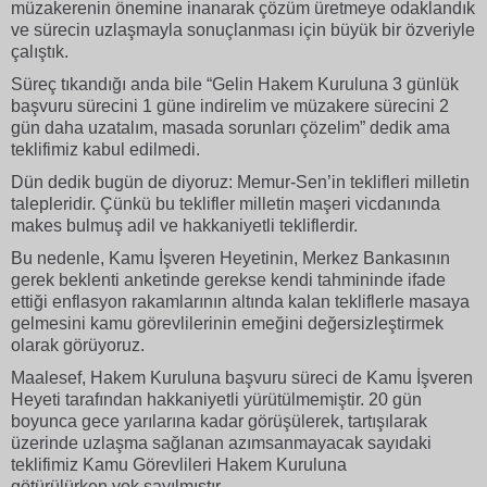
müzakerenin önemine inanarak çözüm üretmeye odaklandık
ve sürecin uzlaşmayla sonuçlanması için büyük bir özveriyle
çalıştık.
Süreç tıkandığı anda bile “Gelin Hakem Kuruluna 3 günlük
başvuru sürecini 1 güne indirelim ve müzakere sürecini 2
gün daha uzatalım, masada sorunları çözelim” dedik ama
teklifimiz kabul edilmedi.
Dün dedik bugün de diyoruz: Memur-Sen’in teklifleri milletin
talepleridir. Çünkü bu teklifler milletin maşeri vicdanında
makes bulmuş adil ve hakkaniyetli tekliflerdir.
Bu nedenle, Kamu İşveren Heyetinin, Merkez Bankasının
gerek beklenti anketinde gerekse kendi tahmininde ifade
ettiği enflasyon rakamlarının altında kalan tekliflerle masaya
gelmesini kamu görevlilerinin emeğini değersizleştirmek
olarak görüyoruz.
Maalesef, Hakem Kuruluna başvuru süreci de Kamu İşveren
Heyeti tarafından hakkaniyetli yürütülmemiştir. 20 gün
boyunca gece yarılarına kadar görüşülerek, tartışılarak
üzerinde uzlaşma sağlanan azımsanmayacak sayıdaki
teklifimiz Kamu Görevlileri Hakem Kuruluna
götürülürken
yok sayılmıştır.