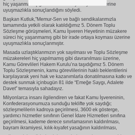
hiç yaşanmamış gibi bir irade ortaya koyması üzerine
uyuşmazlıkla sonuçlandığını söyledi.
Başkan Kutluk,”Memur-Sen ve bağlı sendikalarımızla
tamamında yetkili olarak katıldığımız 5. Dönem Toplu
Sözleşme görüşmeleri, Kamu İşveren Heyetinin müzakere
süreci hiç yaşanmamış gibi bir irade ortaya koyması üzerine
uyuşmazlıkla sonuçlanmıştır.
Masada uzlaştıklarımızın yok sayılması ve Toplu Sözleşme
müzakereleri hiç yapılmamış gibi davranılması üzerine,
Kamu Görevlileri Hakem Kurulu’na taşıdığımız 5. Dönem
Toplu Sözleşmenin, kamu görevlilerinin haklı beklentilerini
karşılayarak yeni hak ve kazanımlarla donatılmasına katkı ve
destek sunmak içinbugün 81 ilde “Emeğe Saygı, Adalete
Davet” temasıyla sahadayız.
Milyonlarca insanı ilgilendiren ve fakat Kamu İşvereninin,
Konfederasyonumuza sunduğu teklifte yok saydığı;
sözleşmelilerin kadroya geçirilmesi, 3600 ek gösterge,
yardımcı hizmetler sınıfının Genel İdare Hizmetleri sınıfına
geçirilmesi, kademe derece sınırlamasının kaldırılması,
bayram ikramiyesi, kılık-kıyafet yasağının kaldırılması,