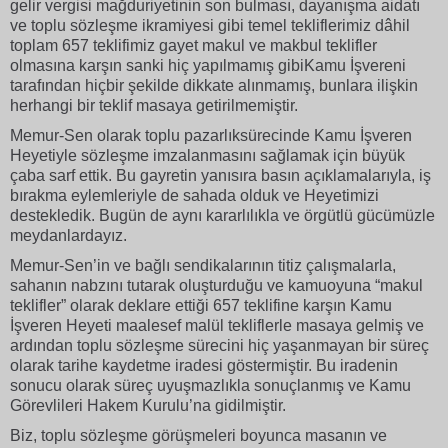
gelir vergisi mağduriyetinin son bulması, dayanışma aidatı
ve toplu sözleşme ikramiyesi gibi temel tekliflerimiz dâhil
toplam 657 teklifimiz gayet makul ve makbul teklifler
olmasına karşın sanki hiç yapılmamış gibiKamu İşvereni
tarafından hiçbir şekilde dikkate alınmamış, bunlara ilişkin
herhangi bir teklif masaya getirilmemiştir.
Memur-Sen olarak toplu pazarlıksürecinde Kamu İşveren
Heyetiyle sözleşme imzalanmasını sağlamak için büyük
çaba sarf ettik. Bu gayretin yanısıra basın açıklamalarıyla, iş
bırakma eylemleriyle de sahada olduk ve Heyetimizi
destekledik. Bugün de aynı kararlılıkla ve örgütlü gücümüzle
meydanlardayız.
Memur-Sen’in ve bağlı sendikalarının titiz çalışmalarla,
sahanın nabzını tutarak oluşturduğu ve kamuoyuna “makul
teklifler” olarak deklare ettiği 657 teklifine karşın Kamu
İşveren Heyeti maalesef malül tekliflerle masaya gelmiş ve
ardından toplu sözleşme sürecini hiç yaşanmayan bir süreç
olarak tarihe kaydetme iradesi göstermiştir. Bu iradenin
sonucu olarak süreç uyuşmazlıkla sonuçlanmış ve Kamu
Görevlileri Hakem Kurulu’na gidilmiştir.
Biz, toplu sözleşme görüşmeleri boyunca masanın ve