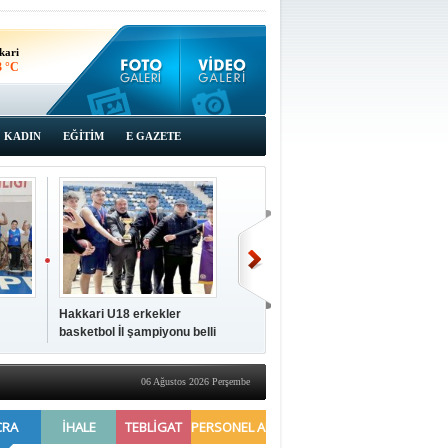
kari
3 °C
KADIN
EĞİTİM
E GAZETE
Hakkari U18 erkekler
Hakkari'de 2025 Yılı
İki a
basketbol İl şampiyonu belli
Yönetimi Gözden Geçirme
ziya
oldu
Toplantısı yapıldı
06 Ağustos 2026 Perşembe