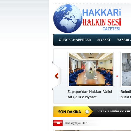
GÜNCEL HABERLER
SİYASET
YAZARL
İHALE İLANLARI
Zapspor’dan Hakkari Valisi
Beledi
Ali Çelik’e ziyaret
buzla
14:38
- Başkan Kaya, Od
17:45
- Yılanlar evi esir 
17:43
- Hakkari Cumhur
Anasayfaya Dön
17:39
- Güneydoğu'dan B
17:37
- Başkan Büyüksu: