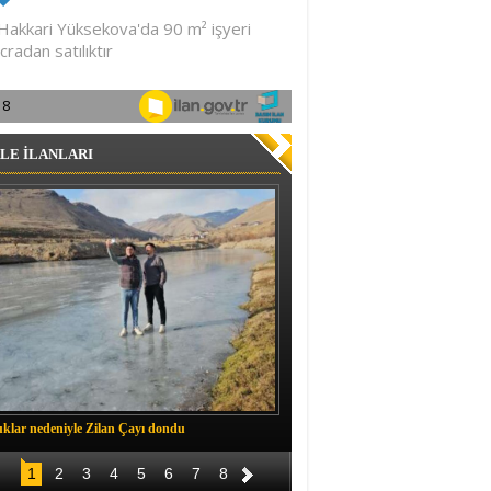
LE İLANLARI
klar nedeniyle Zilan Çayı dondu
Müftü Okuş, Durankaya'da halkla b
1
2
3
4
5
6
7
8