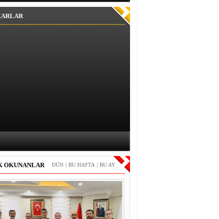
ZARLAR
K OKUNANLAR
DÜN
|
BU HAFTA
|
BU AY