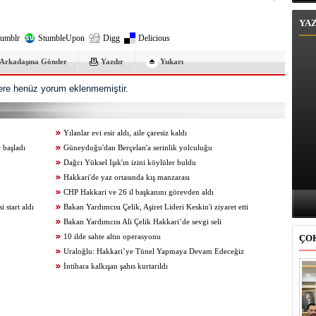
YA
umblr
StumbleUpon
Digg
Delicious
Arkadaşına Gönder
Yazdır
Yukarı
re henüz yorum eklenmemiştir.
Yılanlar evi esir aldı, aile çaresiz kaldı
 başladı
Güneydoğu'dan Berçelan'a serinlik yolculuğu
Dağcı Yüksel Işık'ın izini köylüler buldu
Hakkari'de yaz ortasında kış manzarası
CHP Hakkari ve 26 il başkanını görevden aldı
start aldı
Bakan Yardımcısı Çelik, Aşiret Lideri Keskin'i ziyaret etti
Bakan Yardımcısı Ali Çelik Hakkari’de sevgi seli
10 ilde sahte altın operasyonu
ÇO
Uraloğlu: Hakkari’ye Tünel Yapmaya Devam Edeceğiz
İntihara kalkışan şahıs kurtarıldı