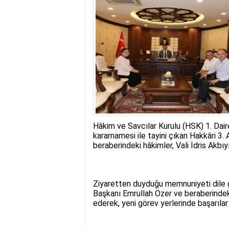
17:35
- Hakkari'ye Raf
17:32
- Dağcı Yüksel Işı
17:30
- Hayvanlar Şarbo
17:27
- Hakkari'de yaz 
19:22
- Cennet-Cehennem
19:19
- CHP Hakkari ve 
19:17
- Cennet Cehenne
19:13
- Bakan Yardımcısı
19:10
- Hakkari'de 503 k
19:08
- Bakan Yardımcıs
Hâkim ve Savcılar Kurulu (HSK) 1. Daire
kararnamesi ile tayini çıkan Hakkâri 
beraberindeki hâkimler, Vali İdris Akbıy
Ziyaretten duyduğu memnuniyeti dile g
Başkanı Emrullah Özer ve beraberindek
ederek, yeni görev yerlerinde başarılar