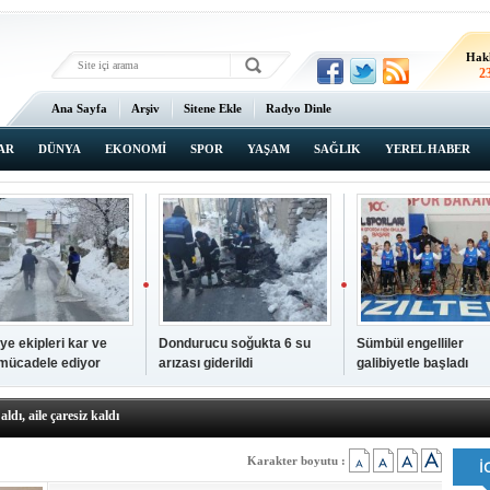
Hak
2
Ana Sayfa
Arşiv
Sitene Ekle
Radyo Dinle
AR
DÜNYA
EKONOMİ
SPOR
YAŞAM
SAĞLIK
YEREL HABER
ye ekipleri kar ve
Dondurucu soğukta 6 su
Sümbül engelliler
 mücadele ediyor
arızası giderildi
galibiyetle başladı
a ve sendika temsilcilerini ağırladı
aldı, aile çaresiz kaldı
iyet Başsavcısı Ufuk Turan görevine başladı
erçelan'a serinlik yolculuğu
Karakter boyutu :
 Gençlerimiz için geleceğe yatırım yapıyoruz