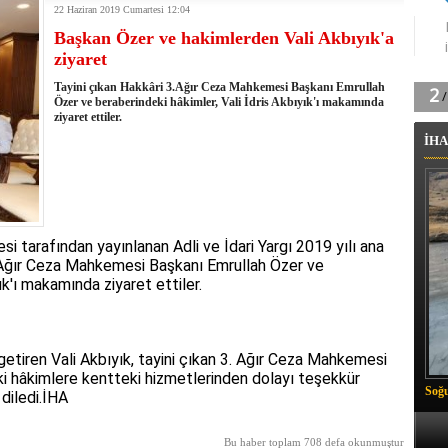
22 Haziran 2019 Cumartesi 12:04
tingde Çifte Gurur
Başkan Özer ve hakimlerden Vali Akbıyık'a
k'ın izini köylüler buldu
ziyaret
na karşı aşılanıyor
ortasında kış manzarası
Tayini çıkan Hakkâri 3.Ağır Ceza Mahkemesi Başkanı Emrullah
 Vadisi'nde tarihi güreş finali
Özer ve beraberindeki hâkimler, Vali İdris Akbıyık'ı makamında
ziyaret ettiler.
26 il başkanını görevden aldı
İHA
m Vadisi'nde şampiyonluk mücadelesi start aldı
 Çelik, Aşiret Lideri Keskin'i ziyaret etti
ilogram Esrar ele geçirildi
ı Ali Çelik Hakkari’de sevgi seli
si tarafından yayınlanan Adli ve İdari Yargı 2019 yılı ana
3. Ağır Ceza Mahkemesi Başkanı Emrullah Özer ve
ık'ı makamında ziyaret ettiler.
etiren Vali Akbıyık, tayini çıkan 3. Ağır Ceza Mahkemesi
i hâkimlere kentteki hizmetlerinden dolayı teşekkür
Soğu
 diledi.İHA
Bu haber toplam 708 defa okunmuştur