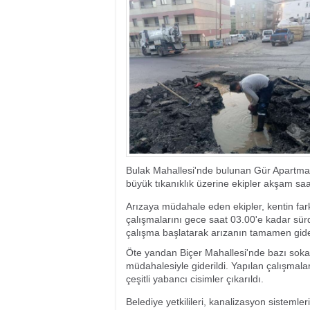
17:35
- Hakkari'ye Raf
17:32
- Dağcı Yüksel Işı
17:30
- Hayvanlar Şarbo
17:27
- Hakkari'de yaz 
19:22
- Cennet-Cehennem
19:19
- CHP Hakkari ve 
19:17
- Cennet Cehenne
19:13
- Bakan Yardımcısı
19:10
- Hakkari'de 503 k
19:08
- Bakan Yardımcıs
Bulak Mahallesi'nde bulunan Gür Apartm
büyük tıkanıklık üzerine ekipler akşam saa
Arızaya müdahale eden ekipler, kentin far
çalışmalarını gece saat 03.00'e kadar sür
çalışma başlatarak arızanın tamamen gide
Öte yandan Biçer Mahallesi'nde bazı sokak
müdahalesiyle giderildi. Yapılan çalışmala
çeşitli yabancı cisimler çıkarıldı.
Belediye yetkilileri, kanalizasyon sistemle