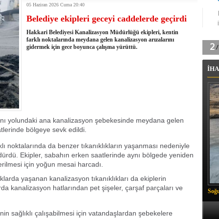
05 Haziran 2026 Cuma 20:40
tingde Çifte Gurur
Belediye ekipleri geceyi caddelerde geçirdi
k'ın izini köylüler buldu
na karşı aşılanıyor
Hakkari Belediyesi Kanalizasyon Müdürlüğü ekipleri, kentin
ortasında kış manzarası
farklı noktalarında meydana gelen kanalizasyon arızalarını
gidermek için gece boyunca çalışma yürüttü.
 Vadisi'nde tarihi güreş finali
26 il başkanını görevden aldı
İHA
m Vadisi'nde şampiyonluk mücadelesi start aldı
 Çelik, Aşiret Lideri Keskin'i ziyaret etti
ilogram Esrar ele geçirildi
ı Ali Çelik Hakkari’de sevgi seli
anı yolundaki ana kanalizasyon şebekesinde meydana gelen
tlerinde bölgeye sevk edildi.
klı noktalarında da benzer tıkanıklıkların yaşanması nedeniyle
dürdü. Ekipler, sabahın erken saatlerinde aynı bölgede yeniden
rilmesi için yoğun mesai harcadı.
larda yaşanan kanalizasyon tıkanıklıkları da ekiplerin
rda kanalizasyon hatlarından pet şişeler, çarşaf parçaları ve
Soğu
rinin sağlıklı çalışabilmesi için vatandaşlardan şebekelere