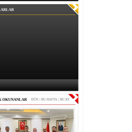
ZARLAR
K OKUNANLAR
DÜN
|
BU HAFTA
|
BU AY