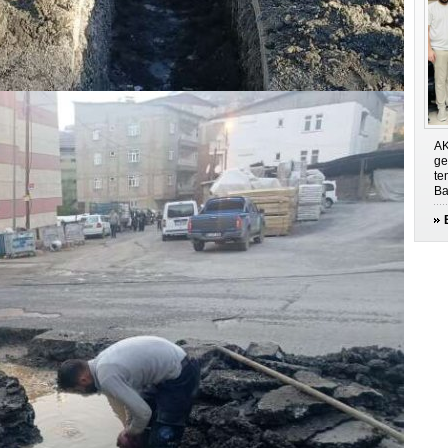
AK
ge
te
Ba