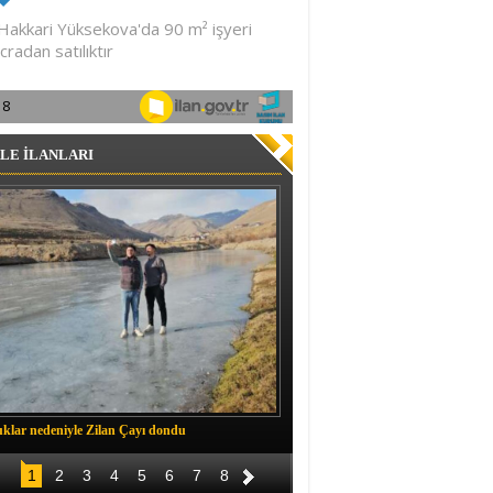
LE İLANLARI
klar nedeniyle Zilan Çayı dondu
Müftü Okuş, Durankaya'da halkla b
1
2
3
4
5
6
7
8