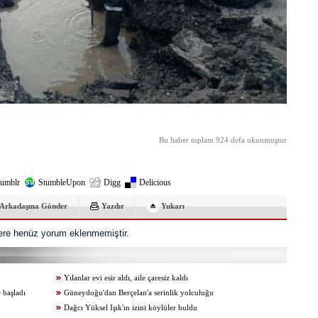
Bu haber toplam 924 defa okunmuştur
umblr
StumbleUpon
Digg
Delicious
Arkadaşına Gönder
Yazdır
Yukarı
re henüz yorum eklenmemiştir.
Yılanlar evi esir aldı, aile çaresiz kaldı
 başladı
Güneydoğu'dan Berçelan'a serinlik yolculuğu
Dağcı Yüksel Işık'ın izini köylüler buldu