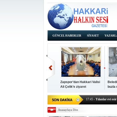
GÜNCEL HABERLER
SİYASET
YAZARL
İHALE İLANLARI
Zapspor’dan Hakkari Valisi
Beledi
Ali Çelik’e ziyaret
buzla
14:38
- Başkan Kaya, Od
17:45
- Yılanlar evi esir 
17:43
- Hakkari Cumhur
Anasayfaya Dön
17:39
- Güneydoğu'dan B
17:37
- Başkan Büyüksu: