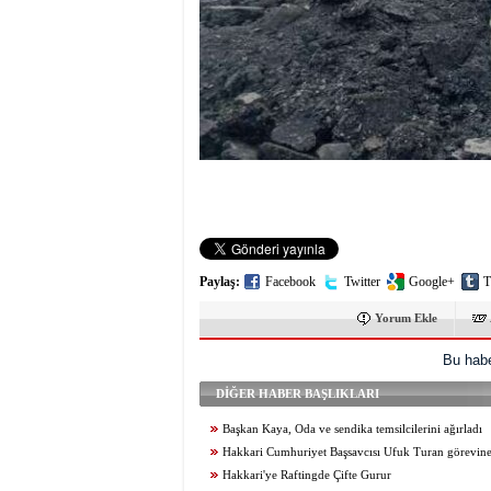
Paylaş:
Facebook
Twitter
Google+
T
Yorum Ekle
Bu habe
DİĞER HABER BAŞLIKLARI
Başkan Kaya, Oda ve sendika temsilcilerini ağırladı
Hakkari Cumhuriyet Başsavcısı Ufuk Turan görevine
Hakkari'ye Raftingde Çifte Gurur