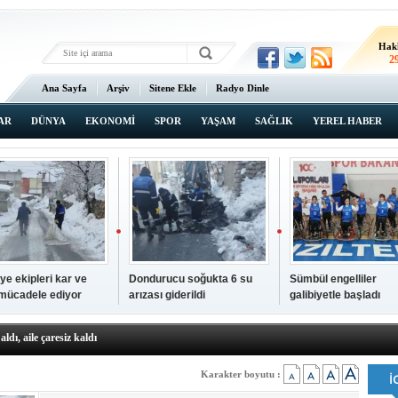
Hak
2
Ana Sayfa
Arşiv
Sitene Ekle
Radyo Dinle
AR
DÜNYA
EKONOMİ
SPOR
YAŞAM
SAĞLIK
YEREL HABER
ye ekipleri kar ve
Dondurucu soğukta 6 su
Sümbül engelliler
 mücadele ediyor
arızası giderildi
galibiyetle başladı
a ve sendika temsilcilerini ağırladı
aldı, aile çaresiz kaldı
iyet Başsavcısı Ufuk Turan görevine başladı
erçelan'a serinlik yolculuğu
Karakter boyutu :
 Gençlerimiz için geleceğe yatırım yapıyoruz