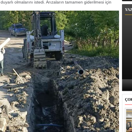
rlı olmalarını istedi. Arızaların tamamen giderilmesi için
YA
ÇO