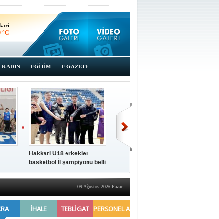
kari
9 °C
KADIN
EĞİTİM
E GAZETE
Hakkari U18 erkekler
Hakkari'de 2025 Yılı
İki a
basketbol İl şampiyonu belli
Yönetimi Gözden Geçirme
ziya
oldu
Toplantısı yapıldı
09 Ağustos 2026 Pazar