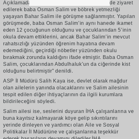
Açıklamada, “Salim ailesi, ikamet ettiği hanede ziyaret
edilerek baba Osman Salim ve böbrek yetmezliği
yaşayan Bahar Salim ile görüşme sağlanmıştır. Yapılan
görüşmede, baba Osman Salim’in aynı hanede ikamet
eden 12 çocuğunun olduğunu ve çocuklarından 5’inin
okula devam ettiklerini, ancak Bahar Salim’in mevcut
rahatsızlığı yüzünden öğrenim hayatına devam
edemediğini, geçirdiği nöbetler yüzünden okulu
bırakmak zorunda kaldığını ifade etmiştir. Baba Osman
Salim, çocuklarından Abdulhaluk’un da ciğerinde kist
olduğunu belirtmiştir” denildi.
ASP İl Müdürü Salih Kaya ise, devlet olarak mağdur
olan ailelerin yanında olacaklarını ve Salim ailesinin
tespit edilen diğer ihtiyaçlarının da ilgili kurumlara
bildirileceğini söyledi.
Salim ailesi ise, seslerini duyuran İHA çalışanlarına ve
buna kayıtsız kalmayarak köye gelip sıkıntılarını
yerinde dinleyen ve yardımcı olan Aile ve Sosyal
Politikalar İl Müdürüne ve çalışanlarına teşekkür
ederek başarıların devamını dilediler.İHA