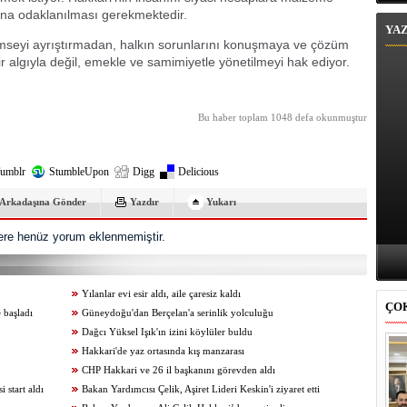
ına odaklanılması gerekmektedir.
YA
kimseyi ayrıştırmadan, halkın sorunlarını konuşmaya ve çözüm
algıyla değil, emekle ve samimiyetle yönetilmeyi hak ediyor.
Bu haber toplam 1048 defa okunmuştur
umblr
StumbleUpon
Digg
Delicious
Arkadaşına Gönder
Yazdır
Yukarı
re henüz yorum eklenmemiştir.
Yılanlar evi esir aldı, aile çaresiz kaldı
ÇO
 başladı
Güneydoğu'dan Berçelan'a serinlik yolculuğu
Dağcı Yüksel Işık'ın izini köylüler buldu
Hakkari'de yaz ortasında kış manzarası
CHP Hakkari ve 26 il başkanını görevden aldı
start aldı
Bakan Yardımcısı Çelik, Aşiret Lideri Keskin'i ziyaret etti