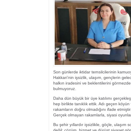
17:35
- Hakkari'ye Raf
17:32
- Dağcı Yüksel Işı
17:30
- Hayvanlar Şarbo
17:27
- Hakkari'de yaz 
19:22
- Cennet-Cehennem
19:19
- CHP Hakkari ve 
19:17
- Cennet Cehenne
19:13
- Bakan Yardımcısı
19:10
- Hakkari'de 503 k
19:08
- Bakan Yardımcıs
Son günlerde iktidar temsilcilerinin kamuo
Hakkari’nin işsizlik, ulaşım, gençlerin ge
halkın iradesini ve beklentilerini görmezde
bulmuyoruz.
Daha dün büyük bir üye katılımı gerçekleş
hep birlikte tanıklık ettik. Adı geçen kö
rakamların doğru olmadığını ifade etmiştir. 
Gerçek olmayan rakamlarla, siyasi oyunlarl
Bu şehir yıllardır işsizlikle, göçle, ulaşı
değil; çözüm, hizmet ve dürüst siyaset gör