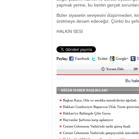
yapmak yerine, bu kentin gerçek sorunlar
Bizler siyasetin seviyesini düşürmeden, 
üretmeye devam edeceğiz. Çünkü bu şehir 
HALKIN SESİ
Paylaş:
Facebook
Twitter
Google+
T
Yorum Ekle
Bu habe
DİĞER HABER BAŞLIKLARI
Başkan Kaya, Oda ve sendika temsilcilerini ağırladı
Hakkari Cumhuriyet Başsavcısı Ufuk Turan görevine
Hakkari'ye Raftingde Çifte Gurur
Hayvanlar Şarbona karşı aşılanıyor
Cennet-Cehennem Vadisi'nde tarihi güreş finali
Cennet Cehennem Vadisi'nde şampiyonluk mücadelesi 