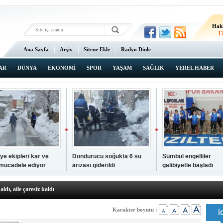
Hak
1
Ana Sayfa
Arşiv
Sitene Ekle
Radyo Dinle
AR
DÜNYA
EKONOMİ
SPOR
YAŞAM
SAĞLIK
YEREL HABER
ye ekipleri kar ve
Dondurucu soğukta 6 su
Sümbül engelliler
 mücadele ediyor
arızası giderildi
galibiyetle başladı
a ve sendika temsilcilerini ağırladı
aldı, aile çaresiz kaldı
iyet Başsavcısı Ufuk Turan görevine başladı
erçelan'a serinlik yolculuğu
Karakter boyutu :
 Gençlerimiz için geleceğe yatırım yapıyoruz