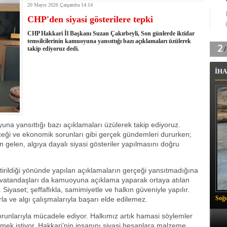
20 Mayıs 2026 Çarşamba 14:14
tingde Çifte Gurur
CHP'den siyasi gösterilere tepki
k'ın izini köylüler buldu
na karşı aşılanıyor
CHP Hakkari İl Başkanı Suzan Çakırbeyli, Son günlerde iktidar
ortasında kış manzarası
temsilcilerinin kamuoyuna yansıttığı bazı açıklamaları üzülerek
takip ediyoruz dedi.
 Vadisi'nde tarihi güreş finali
26 il başkanını görevden aldı
İHA
m Vadisi'nde şampiyonluk mücadelesi start aldı
 Çelik, Aşiret Lideri Keskin'i ziyaret etti
ilogram Esrar ele geçirildi
ı Ali Çelik Hakkari’de sevgi seli
yuna yansıttığı bazı açıklamaları üzülerek takip ediyoruz.
leceği ve ekonomik sorunları gibi gerçek gündemleri dururken;
n gelen, algıya dayalı siyasi gösteriler yapılmasını doğru
tirildiği yönünde yapılan açıklamaların gerçeği yansıtmadığına
yün vatandaşları da kamuoyuna açıklama yaparak ortaya atılan
Siyaset; şeffaflıkla, samimiyetle ve halkın güveniyle yapılır.
Soğu
a ve algı çalışmalarıyla başarı elde edilemez.
m sorunlarıyla mücadele ediyor. Halkımız artık hamasi söylemler
mek istiyor. Hakkari’nin insanını siyasi hesaplara malzeme