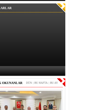
ZARLAR
K OKUNANLAR
DÜN
|
BU HAFTA
|
BU AY