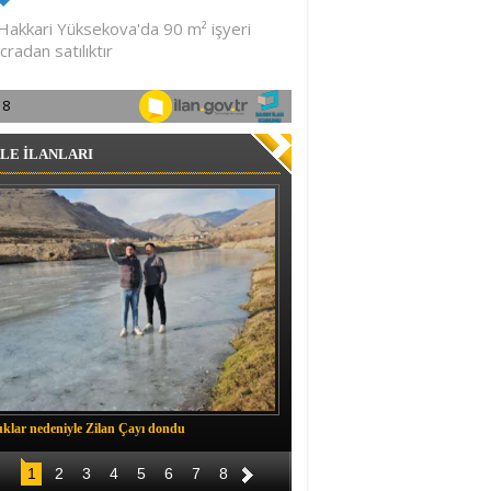
LE İLANLARI
klar nedeniyle Zilan Çayı dondu
Müftü Okuş, Durankaya'da halkla b
1
2
3
4
5
6
7
8