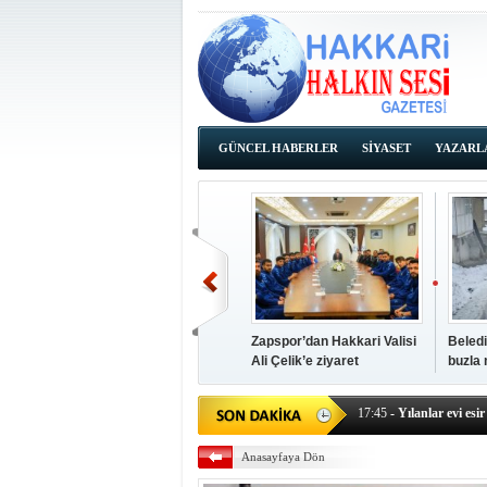
GÜNCEL HABERLER
SİYASET
YAZARL
İHALE İLANLARI
Zapspor’dan Hakkari Valisi
Beledi
Ali Çelik’e ziyaret
buzla
14:38
- Başkan Kaya, Od
17:45
- Yılanlar evi esir 
17:43
- Hakkari Cumhur
Anasayfaya Dön
17:39
- Güneydoğu'dan B
17:37
- Başkan Büyüksu: