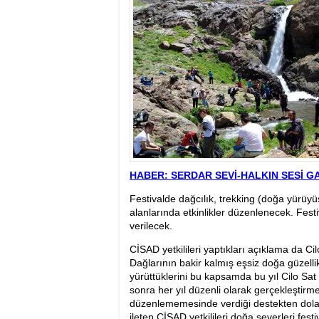
17:32
- Dağcı Yüksel Işı
17:30
- Hayvanlar Şarbo
17:27
- Hakkari'de yaz 
19:22
- Cennet-Cehennem
19:19
- CHP Hakkari ve 
19:17
- Cennet Cehenne
19:13
- Bakan Yardımcısı
19:10
- Hakkari'de 503 k
19:08
- Bakan Yardımcıs
HABER: SERDAR SEVİ-HALKIN SESİ G
Festivalde dağcılık, trekking (doğa yürüyü
alanlarında etkinlikler düzenlenecek. Fest
verilecek.
CİSAD yetkilileri yaptıkları açıklama da Cilo
Dağlarının bakir kalmış eşsiz doğa güzellik
yürüttüklerini bu kapsamda bu yıl Cilo Sat 
sonra her yıl düzenli olarak gerçekleştirmek 
düzenlememesinde verdiği destekten dolay
ileten CİSAD yetkilileri doğa severleri festiva