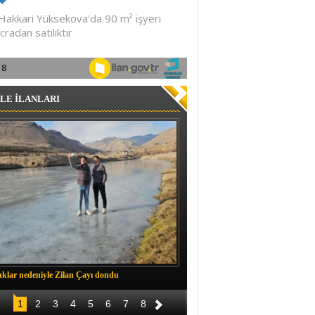
LE İLANLARI
klar nedeniyle Zilan Çayı dondu
Müftü Okuş, Durankaya'da halkla b
1
2
3
4
5
6
7
8