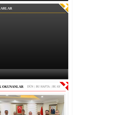
ZARLAR
K OKUNANLAR
DÜN
|
BU HAFTA
|
BU AY