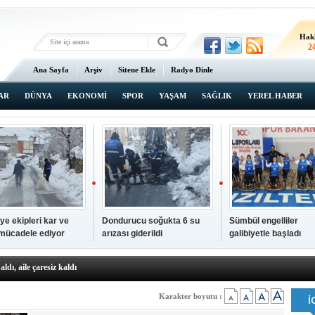
Hak
2
Ana Sayfa
Arşiv
Sitene Ekle
Radyo Dinle
AR
DÜNYA
EKONOMİ
SPOR
YAŞAM
SAĞLIK
YEREL HABER
ye ekipleri kar ve
Dondurucu soğukta 6 su
Sümbül engelliler
 mücadele ediyor
arızası giderildi
galibiyetle başladı
a ve sendika temsilcilerini ağırladı
aldı, aile çaresiz kaldı
iyet Başsavcısı Ufuk Turan görevine başladı
erçelan'a serinlik yolculuğu
Karakter boyutu :
 Gençlerimiz için geleceğe yatırım yapıyoruz
tingde Çifte Gurur