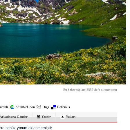
Bu haber toplam 2557 defa okunmuştur
umblr
StumbleUpon
Digg
Delicious
Arkadaşına Gönder
Yazdır
Yukarı
re henüz yorum eklenmemiştir.