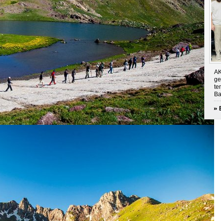
AK
ge
te
Ba