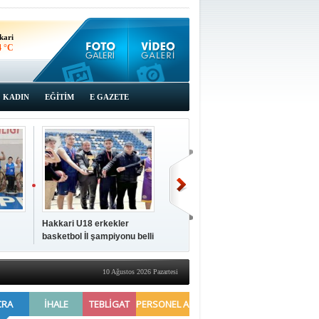
kari
4 °C
KADIN
EĞİTİM
E GAZETE
Hakkari U18 erkekler
Hakkari'de 2025 Yılı
İki a
basketbol İl şampiyonu belli
Yönetimi Gözden Geçirme
ziya
oldu
Toplantısı yapıldı
10 Ağustos 2026 Pazartesi