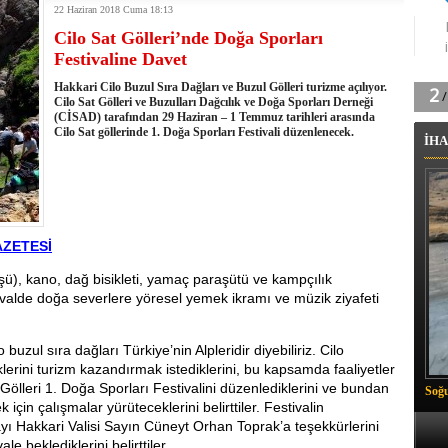
22 Haziran 2018 Cuma 18:13
k'ın izini köylüler buldu
Cilo Sat Gölleri’nde Doğa Sporları
na karşı aşılanıyor
Festivaline Davet
ortasında kış manzarası
 Vadisi'nde tarihi güreş finali
Hakkari Cilo Buzul Sıra Dağları ve Buzul Gölleri turizme açılıyor.
Cilo Sat Gölleri ve Buzulları Dağcılık ve Doğa Sporları Derneği
26 il başkanını görevden aldı
(CİSAD) tarafından 29 Haziran – 1 Temmuz tarihleri arasında
m Vadisi'nde şampiyonluk mücadelesi start aldı
Cilo Sat göllerinde 1. Doğa Sporları Festivali düzenlenecek.
İHA
 Çelik, Aşiret Lideri Keskin'i ziyaret etti
ilogram Esrar ele geçirildi
ı Ali Çelik Hakkari’de sevgi seli
AZETESİ
şü), kano, dağ bisikleti, yamaç paraşütü ve kampçılık
ivalde doğa severlere yöresel yemek ikramı ve müzik ziyafeti
 buzul sıra dağları Türkiye’nin Alpleridir diyebiliriz. Cilo
lerini turizm kazandırmak istediklerini, bu kapsamda faaliyetler
Gölleri 1. Doğa Sporları Festivalini düzenlediklerini ve bundan
Soğu
için çalışmalar yürüteceklerini belirttiler. Festivalin
ı Hakkari Valisi Sayın Cüneyt Orhan Toprak’a teşekkürlerini
le beklediklerini belirttiler.