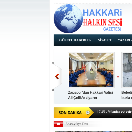
GÜNCEL HABERLER
SİYASET
YAZARL
İHALE İLANLARI
Zapspor’dan Hakkari Valisi
Beledi
Ali Çelik’e ziyaret
buzla
14:38
- Başkan Kaya, Od
17:45
- Yılanlar evi esir 
17:43
- Hakkari Cumhur
17:39
- Güneydoğu'dan B
Anasayfaya Dön
17:37
- Başkan Büyüksu:
17:35
- Hakkari'ye Raf