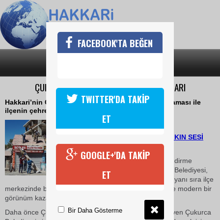
FACEBOOK'TA BEĞEN
SON DAKİKA
KATEGORİLER
ÇUKURCA’DA PRESTİJLİ ÇARŞI ÇALIŞMALARI
TWITTER'DA TAKİP
Hakkari’nin Çukurca ilçesinde prestijli çarşı uygulaması ile
ilçenin çehresi değişiyor.
ET
06 Ekim 2018 Cumartesi 11:53
HABER: SERDAR SEVİ-HALKIN SESİ
GAZETESİ
GOOGLE+'DA TAKİP
İçişleri Bakanlığınca görevlendirme
yapılan Hakkâri'nin Çukurca Belediyesi,
ET
alt ve üst yapı çalışmalarının yanı sıra ilçe
merkezinde bulunan yapıların çatılarını onararak ilçeye modern bir
görünüm kazandırıyor.
Bir Daha Gösterme
Daha önce Çukurca mahalle yollarına parke taşı döşeyen Çukurca