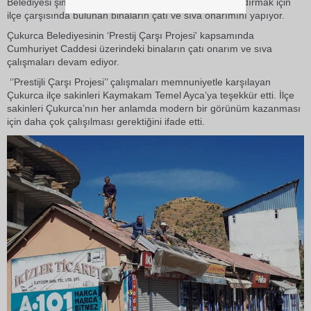
Belediyesi şimdi de ilçeyi modern bir görünüme kazandırmak için
ilçe çarşısında bulunan binaların çatı ve sıva onarımını yapıyor.
Çukurca Belediyesinin ‘Prestij Çarşı Projesi' kapsamında
Cumhuriyet Caddesi üzerindeki binaların çatı onarım ve sıva
çalışmaları devam ediyor.
‘’Prestijli Çarşı Projesi’’ çalışmaları memnuniyetle karşılayan
Çukurca ilçe sakinleri Kaymakam Temel Ayca’ya teşekkür etti. İlçe
sakinleri Çukurca’nın her anlamda modern bir görünüm kazanması
için daha çok çalışılması gerektiğini ifade etti.