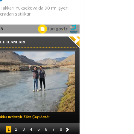
LE İLANLARI
klar nedeniyle Zilan Çayı dondu
Müftü Okuş, Durankaya'da halkla b
1
2
3
4
5
6
7
8