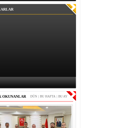
ZARLAR
K OKUNANLAR
DÜN
|
BU HAFTA
|
BU AY