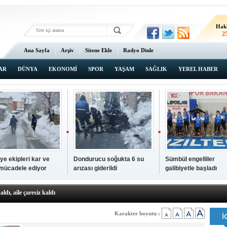
Hak
2
Ana Sayfa
Arşiv
Sitene Ekle
Radyo Dinle
AR
DÜNYA
EKONOMİ
SPOR
YAŞAM
SAĞLIK
YEREL HABER
ye ekipleri kar ve
Dondurucu soğukta 6 su
Sümbül engelliler
 mücadele ediyor
arızası giderildi
galibiyetle başladı
a ve sendika temsilcilerini ağırladı
aldı, aile çaresiz kaldı
iyet Başsavcısı Ufuk Turan görevine başladı
erçelan'a serinlik yolculuğu
Karakter boyutu :
 Gençlerimiz için geleceğe yatırım yapıyoruz