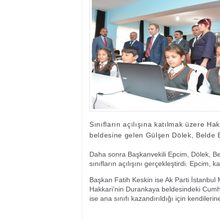
17:35
- Hakkari'ye Raf
17:32
- Dağcı Yüksel Işı
17:30
- Hayvanlar Şarbo
17:27
- Hakkari'de yaz 
19:22
- Cennet-Cehennem
19:19
- CHP Hakkari ve 
19:17
- Cennet Cehenne
19:13
- Bakan Yardımcısı
19:10
- Hakkari'de 503 k
19:08
- Bakan Yardımcıs
Sınıfların açılışına katılmak üzere H
beldesine gelen Gülşen Dölek, Belde B
Daha sonra Başkanvekili Epcim, Dölek, Bel
sınıfların açılışını gerçekleştirdi. Epcim, 
Başkan Fatih Keskin ise Ak Parti İstanbul M
Hakkari’nin Durankaya beldesindeki Cumhur
ise ana sınıfı kazandırıldığı için kendileri