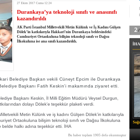
27 Ekim 2017 Cuma 12:24
tingde Çifte Gurur
Durankaya’ya teknoloji sınıfı ve anasınıfı
k'ın izini köylüler buldu
kazandırıldı
na karşı aşılanıyor
ortasında kış manzarası
AK Parti İstanbul Milletvekili Metin Külünk ve İş Kadını Gülşen
 Vadisi'nde tarihi güreş finali
Dölek’in katkılarıyla Hakkari’nin Durankaya beldesindeki
Cumhuriyet Ortaokuluna bilişim teknoloji sınıfı ve Dağsu
26 il başkanını görevden aldı
İlkokuluna ise ana sınıfı kazandırıldı.
İHA
m Vadisi'nde şampiyonluk mücadelesi start aldı
 Çelik, Aşiret Lideri Keskin'i ziyaret etti
ilogram Esrar ele geçirildi
ı Ali Çelik Hakkari’de sevgi seli
akkari Belediye Başkan vekili Cüneyt Epcim ile Durankaya
elediye Başkanı Fatih Keskin’i makamında ziyaret etti.
ediye Başkanı Keskin, İl Milli Eğitim Müdürü Veysel Durgun,
katkılarından dolayı Dölek’e teşekkür plaketi verdi.
illetvekili Metin Külünk ve iş kadını Gülşen Dölek’in katkılarıyla
iyet Ortaokuluna bilişim teknoloji sınıfı ve Dağsu İlkokuluna
Soğu
ne belde halkı adına teşekkür etti. İHA
Bu haber toplam 1905 defa okunmuştur