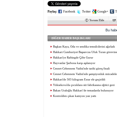
Paylaş:
Facebook
Twitter
Google+
T
Yorum Ekle
Bu habe
DİĞER HABER BAŞLIKLARI
Başkan Kaya, Oda ve sendika temsilcilerini ağırladı
Hakkari Cumhuriyet Başsavcısı Ufuk Turan görevine
Hakkari'ye Raftingde Çifte Gurur
Hayvanlar Şarbona karşı aşılanıyor
Cennet-Cehennem Vadisi'nde tarihi güreş finali
Cennet Cehennem Vadisi'nde şampiyonluk mücadelesi 
Hakkari'de 503 kilogram Esrar ele geçirildi
Yüksekova'da çocuklara süt fabrikasına eğitici gezi
Bakan Uraloğlu Hakkari’de temaslarda bulunuyor
Kontrolden çıkan kamyon yan yattı