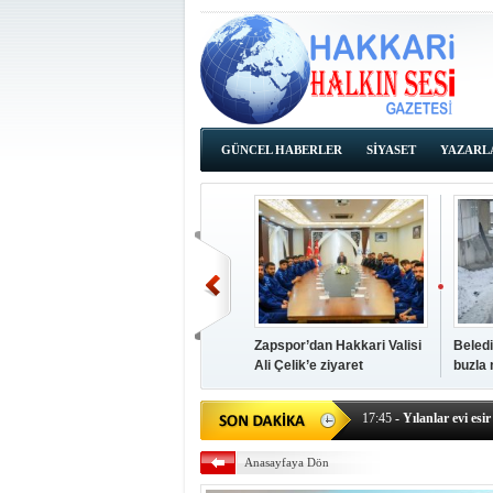
GÜNCEL HABERLER
SİYASET
YAZARL
İHALE İLANLARI
Zapspor’dan Hakkari Valisi
Beledi
Ali Çelik’e ziyaret
buzla
14:38
- Başkan Kaya, Od
17:45
- Yılanlar evi esir 
17:43
- Hakkari Cumhur
Anasayfaya Dön
17:39
- Güneydoğu'dan B
17:37
- Başkan Büyüksu: