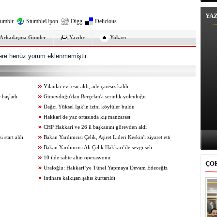
YA
umblr
StumbleUpon
Digg
Delicious
Arkadaşına Gönder
Yazdır
Yukarı
re henüz yorum eklenmemiştir.
Yılanlar evi esir aldı, aile çaresiz kaldı
 başladı
Güneydoğu'dan Berçelan'a serinlik yolculuğu
Dağcı Yüksel Işık'ın izini köylüler buldu
Hakkari'de yaz ortasında kış manzarası
CHP Hakkari ve 26 il başkanını görevden aldı
start aldı
Bakan Yardımcısı Çelik, Aşiret Lideri Keskin'i ziyaret etti
Bakan Yardımcısı Ali Çelik Hakkari’de sevgi seli
10 ilde sahte altın operasyonu
ÇO
Uraloğlu: Hakkari’ye Tünel Yapmaya Devam Edeceğiz
İntihara kalkışan şahıs kurtarıldı