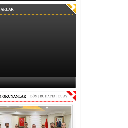
ZARLAR
K OKUNANLAR
DÜN
|
BU HAFTA
|
BU AY