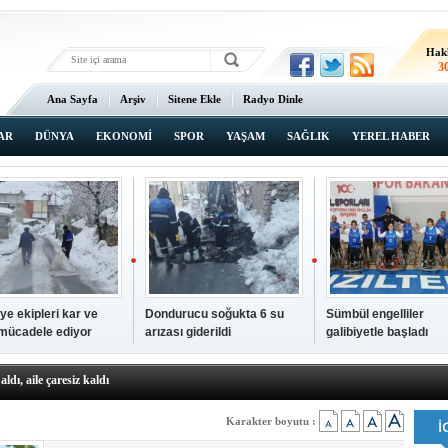
Hak
3
Ana Sayfa
Arşiv
Sitene Ekle
Radyo Dinle
AR
DÜNYA
EKONOMİ
SPOR
YAŞAM
SAĞLIK
YEREL HABER
ye ekipleri kar ve
Dondurucu soğukta 6 su
Sümbül engelliler
 mücadele ediyor
arızası giderildi
galibiyetle başladı
a ve sendika temsilcilerini ağırladı
aldı, aile çaresiz kaldı
iyet Başsavcısı Ufuk Turan görevine başladı
erçelan'a serinlik yolculuğu
Karakter boyutu :
 Gençlerimiz için geleceğe yatırım yapıyoruz