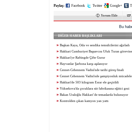
Paylaş:
Facebook
Twitter
Google+
T
Yorum Ekle
Bu habe
DİĞER HABER BAŞLIKLARI
Başkan Kaya, Oda ve sendika temsilcilerini ağırladı
Hakkari Cumhuriyet Başsavcısı Ufuk Turan görevine
Hakkari'ye Raftingde Çifte Gurur
Hayvanlar Şarbona karşı aşılanıyor
Cennet-Cehennem Vadisi'nde tarihi güreş finali
Cennet Cehennem Vadisi'nde şampiyonluk mücadelesi 
Hakkari'de 503 kilogram Esrar ele geçirildi
Yüksekova'da çocuklara süt fabrikasına eğitici gezi
Bakan Uraloğlu Hakkari’de temaslarda bulunuyor
Kontrolden çıkan kamyon yan yattı