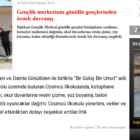
30 Eylül 2019 Pazartesi 10:55
tingde Çifte Gurur
Gençlik merkezinin gönüllü gençlerinden
k'ın izini köylüler buldu
örnek davranış
na karşı aşılanıyor
ortasında kış manzarası
Hakkari Gençlik Merkezi gönüllü gençleri kütüphane yenileme,
 Vadisi'nde tarihi güreş finali
kırtasiye malzemesi dağıtımı, okul duvarlarına resim çizme, yüz
boyama, balon etkinliği düzenleyerek örnek bir davranış sergiledi.
26 il başkanını görevden aldı
İHA
m Vadisi'nde şampiyonluk mücadelesi start aldı
 Çelik, Aşiret Lideri Keskin'i ziyaret etti
ilogram Esrar ele geçirildi
ı Ali Çelik Hakkari’de sevgi seli
i ve Damla Gönüllüleri ile birlikte “Bir Gülüş Bin Umut” adlı
yolu üzerinde bulunan Üzümcü İlkokulunda, kütüphane
, okul duvarlarına resim çizme, yüz boyama, balon
tli oyuncaklar dağıttı. Üzümcü İlkokulu yönetimi, veliler ve
l etkinlikten dolayı teşekkür ettiler.İHA
Soğu
Bu haber toplam 738 defa okunmuştur