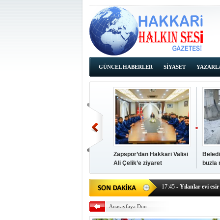
GÜNCEL HABERLER
SİYASET
YAZARL
İHALE İLANLARI
Zapspor’dan Hakkari Valisi
Beledi
Ali Çelik’e ziyaret
buzla
14:38
- Başkan Kaya, Od
17:45
- Yılanlar evi esir 
17:43
- Hakkari Cumhur
Anasayfaya Dön
17:39
- Güneydoğu'dan B
17:37
- Başkan Büyüksu: