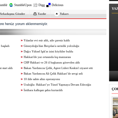
umblr
StumbleUpon
Digg
Delicious
YA
Arkadaşına Gönder
Yazdır
Yukarı
re henüz yorum eklenmemiştir.
Yılanlar evi esir aldı, aile çaresiz kaldı
 başladı
Güneydoğu'dan Berçelan'a serinlik yolculuğu
Dağcı Yüksel Işık'ın izini köylüler buldu
Hakkari'de yaz ortasında kış manzarası
CHP Hakkari ve 26 il başkanını görevden aldı
start aldı
Bakan Yardımcısı Çelik, Aşiret Lideri Keskin'i ziyaret etti
Bakan Yardımcısı Ali Çelik Hakkari’de sevgi seli
10 ilde sahte altın operasyonu
Uraloğlu: Hakkari’ye Tünel Yapmaya Devam Edeceğiz
ÇO
İntihara kalkışan şahıs kurtarıldı