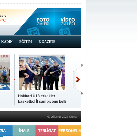
kari
0 °C
KADIN
EĞİTİM
E GAZETE
Hakkari U18 erkekler
Hakkari'de 2025 Yılı
İki a
basketbol İl şampiyonu belli
Yönetimi Gözden Geçirme
ziya
oldu
Toplantısı yapıldı
07 Ağustos 2026 Cuma