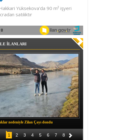
LE İLANLARI
klar nedeniyle Zilan Çayı dondu
Müftü Okuş, Durankaya'da halkla b
1
2
3
4
5
6
7
8