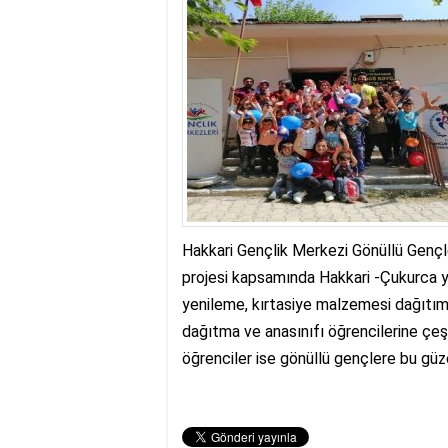
17:35
- Hakkari'ye Raf
17:32
- Dağcı Yüksel Işı
17:30
- Hayvanlar Şarbo
17:27
- Hakkari'de yaz 
19:22
- Cennet-Cehennem
19:19
- CHP Hakkari ve 
19:17
- Cennet Cehenne
19:13
- Bakan Yardımcısı
19:10
- Hakkari'de 503 k
19:08
- Bakan Yardımcıs
Hakkari Gençlik Merkezi Gönüllü Gençler
projesi kapsamında Hakkari -Çukurca 
yenileme, kırtasiye malzemesi dağıtımı
dağıtma ve anasınıfı öğrencilerine çeşi
öğrenciler ise gönüllü gençlere bu güze