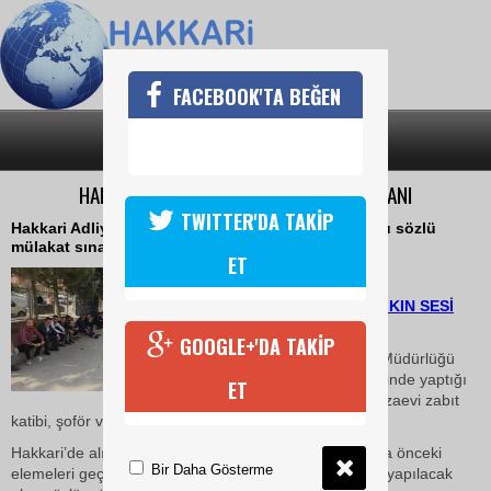
FACEBOOK'TA BEĞEN
SON DAKİKA
KATEGORİLER
HAKKARİ ADLİYESİ’NDE MÜLAKAT HEYECANI
TWITTER'DA TAKİP
Hakkari Adliyesi’nde ceza infaz kuruma memurluğu sözlü
mülakat sınavı heyecanı yaşandı.
ET
15 Eylül 2018 Cumartesi 11:26
HABER: SERDAR SEVİ-HALKIN SESİ
GAZETESİ
GOOGLE+'DA TAKİP
Ceza ve Tevkif Evleri Genel Müdürlüğü
Taşra Teşkilatı’nın ülke genelinde yaptığı
ET
infaz ve koruma memuru, cezaevi zabıt
katibi, şoför ve aşçı alımının mülakat sınavları başladı.
Hakkari’de alınacak 20 infaz kuruma memuru için daha önceki
Bir Daha Gösterme
elemeleri geçen memur adayları, Hakkari Adliyesi’nde yapılacak