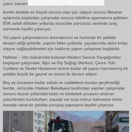
yakın zamanda hayata geçirileceği kaydedildi.
Kentin beklide en büyük sorunu olan yol, ulaşım sorunu İlkbahar
aylarında başlatılan çalışmalar sonucu bitirilme aşamasına gelirken,
BSK asfalt dökülen yollarda sürücüler pürüzsüz zeminde araç
sürmenin keyfini çıkarıyor.
Yol yapım çalışmalarının durmaksızın ve hummalı bir şekilde
devam ettiği şehirde, yapımı biten yollarda, yayalarında daha kolay
ulaşım sağlayabilmeleri için kaldırım yapım çalışması başlatıldı.
Hakkari – Van bulvarında bulunan Medeni Sancar Kavşağından
başlayan çalışmalar, Ağız ve Diş Sağlığı Merkezi, Çevre Yolu
Caddesi ve Devlet Hastanesi önüne kadar alt yapısı hazırlanmış bir
şekilde büyük bir gayret ve özveri ile devam ediyor.
Beş ay öncesine kadar sokak ve caddelerin tozdan geçilmediği
kentte, sürücüler Hakkari Belediyesi tarafından yapılan çalışmalar
sonucu bozuk yollardaki kasis ve köstebek yuvasını andıran
çukurlardan kurtulurken, yayalar ise toza maruz kalmadan temiz
havada rahat bir şekilde yürüyüş yapmanın keyfini çıkarıyor.