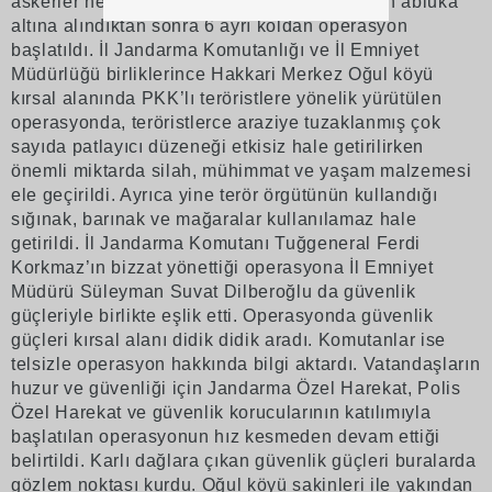
askerler helikopterle indirildi. Bölge tamamen abluka
altına alındıktan sonra 6 ayrı koldan operasyon
başlatıldı. İl Jandarma Komutanlığı ve İl Emniyet
Müdürlüğü birliklerince Hakkari Merkez Oğul köyü
kırsal alanında PKK’lı teröristlere yönelik yürütülen
operasyonda, teröristlerce araziye tuzaklanmış çok
sayıda patlayıcı düzeneği etkisiz hale getirilirken
önemli miktarda silah, mühimmat ve yaşam malzemesi
ele geçirildi. Ayrıca yine terör örgütünün kullandığı
sığınak, barınak ve mağaralar kullanılamaz hale
getirildi. İl Jandarma Komutanı Tuğgeneral Ferdi
Korkmaz’ın bizzat yönettiği operasyona İl Emniyet
Müdürü Süleyman Suvat Dilberoğlu da güvenlik
güçleriyle birlikte eşlik etti. Operasyonda güvenlik
güçleri kırsal alanı didik didik aradı. Komutanlar ise
telsizle operasyon hakkında bilgi aktardı. Vatandaşların
huzur ve güvenliği için Jandarma Özel Harekat, Polis
Özel Harekat ve güvenlik korucularının katılımıyla
başlatılan operasyonun hız kesmeden devam ettiği
belirtildi. Karlı dağlara çıkan güvenlik güçleri buralarda
gözlem noktası kurdu. Oğul köyü sakinleri ile yakından