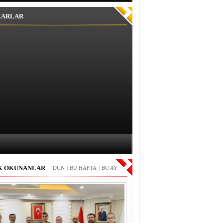
ZARLAR
K OKUNANLAR
DÜN
|
BU HAFTA
|
BU AY