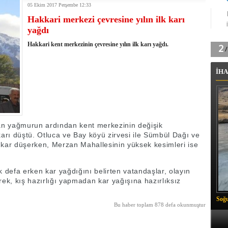
05 Ekim 2017 Perşembe 12:33
tingde Çifte Gurur
Hakkari merkezi çevresine yılın ilk karı
k'ın izini köylüler buldu
yağdı
na karşı aşılanıyor
ortasında kış manzarası
Hakkari kent merkezinin çevresine yılın ilk karı yağdı.
 Vadisi'nde tarihi güreş finali
26 il başkanını görevden aldı
İHA
m Vadisi'nde şampiyonluk mücadelesi start aldı
 Çelik, Aşiret Lideri Keskin'i ziyaret etti
ilogram Esrar ele geçirildi
ı Ali Çelik Hakkari’de sevgi seli
lan yağmurun ardından kent merkezinin değişik
k karı düştü. Otluca ve Bay köyü zirvesi ile Sümbül Dağı ve
 kar düşerken, Merzan Mahallesinin yüksek kesimleri ise
k defa erken kar yağdığını belirten vatandaşlar, olayın
terek, kış hazırlığı yapmadan kar yağışına hazırlıksız
Soğu
Bu haber toplam 878 defa okunmuştur