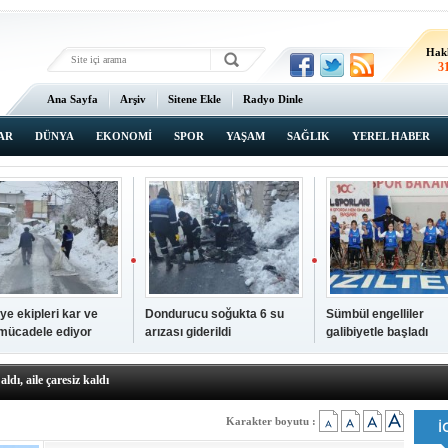
Hak
3
Ana Sayfa
Arşiv
Sitene Ekle
Radyo Dinle
AR
DÜNYA
EKONOMİ
SPOR
YAŞAM
SAĞLIK
YEREL HABER
ye ekipleri kar ve
Dondurucu soğukta 6 su
Sümbül engelliler
 mücadele ediyor
arızası giderildi
galibiyetle başladı
a ve sendika temsilcilerini ağırladı
aldı, aile çaresiz kaldı
iyet Başsavcısı Ufuk Turan görevine başladı
erçelan'a serinlik yolculuğu
Karakter boyutu :
 Gençlerimiz için geleceğe yatırım yapıyoruz