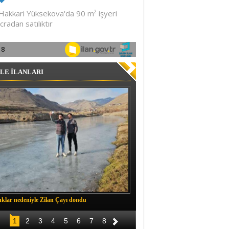
LE İLANLARI
klar nedeniyle Zilan Çayı dondu
Müftü Okuş, Durankaya'da halkla b
1
2
3
4
5
6
7
8