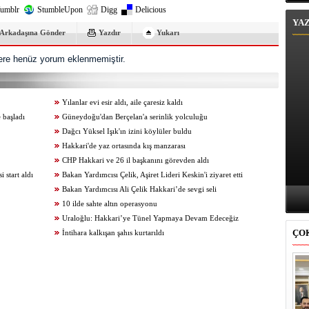
umblr
StumbleUpon
Digg
Delicious
YA
Arkadaşına Gönder
Yazdır
Yukarı
re henüz yorum eklenmemiştir.
Yılanlar evi esir aldı, aile çaresiz kaldı
 başladı
Güneydoğu'dan Berçelan'a serinlik yolculuğu
Dağcı Yüksel Işık'ın izini köylüler buldu
Hakkari'de yaz ortasında kış manzarası
CHP Hakkari ve 26 il başkanını görevden aldı
start aldı
Bakan Yardımcısı Çelik, Aşiret Lideri Keskin'i ziyaret etti
Bakan Yardımcısı Ali Çelik Hakkari’de sevgi seli
10 ilde sahte altın operasyonu
Uraloğlu: Hakkari’ye Tünel Yapmaya Devam Edeceğiz
ÇO
İntihara kalkışan şahıs kurtarıldı