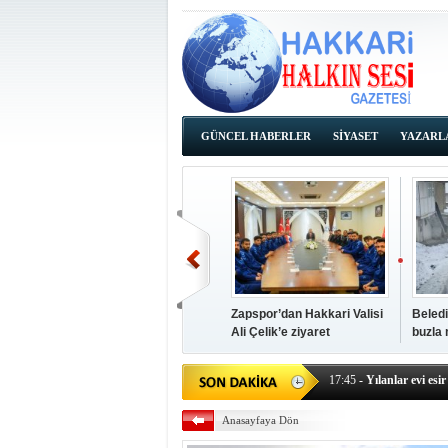
GÜNCEL HABERLER
SİYASET
YAZARL
İHALE İLANLARI
Zapspor’dan Hakkari Valisi
Beledi
Ali Çelik’e ziyaret
buzla
14:38
- Başkan Kaya, Od
17:45
- Yılanlar evi esir 
17:43
- Hakkari Cumhur
Anasayfaya Dön
17:39
- Güneydoğu'dan B
17:37
- Başkan Büyüksu: