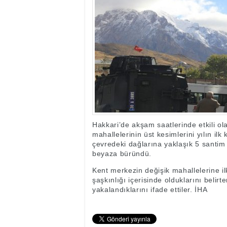
17:35
- Hakkari'ye Raf
17:32
- Dağcı Yüksel Işı
17:30
- Hayvanlar Şarbo
17:27
- Hakkari'de yaz 
19:22
- Cennet-Cehennem
19:19
- CHP Hakkari ve 
19:17
- Cennet Cehenne
19:13
- Bakan Yardımcısı
19:10
- Hakkari'de 503 k
19:08
- Bakan Yardımcıs
Hakkari’de akşam saatlerinde etkili o
mahallelerinin üst kesimlerini yılın il
çevredeki dağlarına yaklaşık 5 santim
beyaza büründü.
Kent merkezin değişik mahallelerine il
şaşkınlığı içerisinde olduklarını belir
yakalandıklarını ifade ettiler. İHA