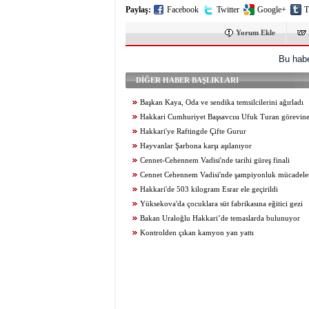
Paylaş:
Facebook
Twitter
Google+
T
Yorum Ekle
Bu habe
DİĞER HABER BAŞLIKLARI
Başkan Kaya, Oda ve sendika temsilcilerini ağırladı
Hakkari Cumhuriyet Başsavcısı Ufuk Turan görevine
Hakkari'ye Raftingde Çifte Gurur
Hayvanlar Şarbona karşı aşılanıyor
Cennet-Cehennem Vadisi'nde tarihi güreş finali
Cennet Cehennem Vadisi'nde şampiyonluk mücadelesi 
Hakkari'de 503 kilogram Esrar ele geçirildi
Yüksekova'da çocuklara süt fabrikasına eğitici gezi
Bakan Uraloğlu Hakkari’de temaslarda bulunuyor
Kontrolden çıkan kamyon yan yattı