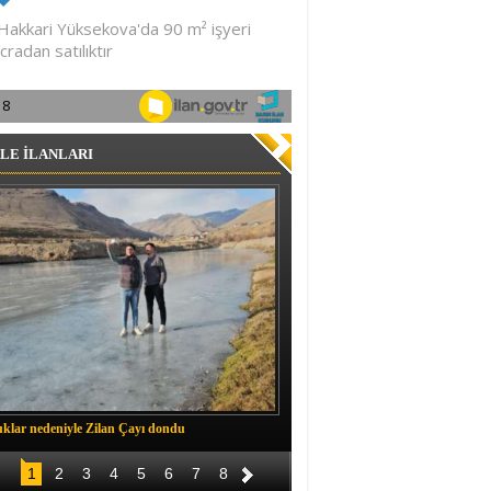
LE İLANLARI
klar nedeniyle Zilan Çayı dondu
Müftü Okuş, Durankaya'da halkla b
1
2
3
4
5
6
7
8