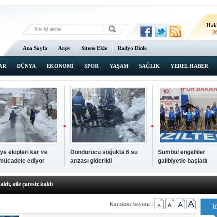
Hak
2
Ana Sayfa
Arşiv
Sitene Ekle
Radyo Dinle
AR
DÜNYA
EKONOMİ
SPOR
YAŞAM
SAĞLIK
YEREL HABER
ye ekipleri kar ve
Dondurucu soğukta 6 su
Sümbül engelliler
 mücadele ediyor
arızası giderildi
galibiyetle başladı
a ve sendika temsilcilerini ağırladı
aldı, aile çaresiz kaldı
iyet Başsavcısı Ufuk Turan görevine başladı
erçelan'a serinlik yolculuğu
Karakter boyutu :
 Gençlerimiz için geleceğe yatırım yapıyoruz