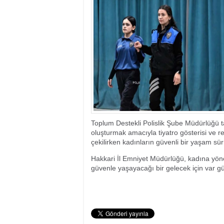
17:35
- Hakkari'ye Raf
17:32
- Dağcı Yüksel Işı
17:30
- Hayvanlar Şarbo
17:27
- Hakkari'de yaz 
19:22
- Cennet-Cehennem
19:19
- CHP Hakkari ve 
19:17
- Cennet Cehenne
19:13
- Bakan Yardımcısı
19:10
- Hakkari'de 503 k
19:08
- Bakan Yardımcıs
Toplum Destekli Polislik Şube Müdürlüğü t
oluşturmak amacıyla tiyatro gösterisi ve re
çekilirken kadınların güvenli bir yaşam sür
Hakkari İl Emniyet Müdürlüğü, kadına yöne
güvenle yaşayacağı bir gelecek için var gü