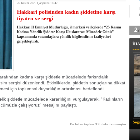
26 Kasım 2025 Çarşamba 16:42
tingde Çifte Gurur
Hakkari polisinden kadın şiddetine karşı
k'ın izini köylüler buldu
tiyatro ve sergi
na karşı aşılanıyor
ortasında kış manzarası
Hakkari İl Emniyet Müdürlüğü, il merkezi ve ilçelerde “25 Kasım
 Vadisi'nde tarihi güreş finali
Kadına Yönelik Şiddete Karşı Uluslararası Mücadele Günü”
kapsamında vatandaşlara yönelik bilgilendirme faaliyetleri
26 il başkanını görevden aldı
gerçekleştirdi.
İHA
m Vadisi'nde şampiyonluk mücadelesi start aldı
 Çelik, Aşiret Lideri Keskin'i ziyaret etti
ilogram Esrar ele geçirildi
ı Ali Çelik Hakkari’de sevgi seli
arafından kadına karşı şiddetle mücadelede farkındalık
sim sergisi düzenlendi. Etkinliklerde, şiddetin sonuçlarına dikkat
mesi için toplumsal duyarlılığın artırılması hedeflendi.
lik şiddetle mücadelede kararlılığını vurgulayarak, “Kadınların
cümüzle çalışıyoruz” mesajını paylaştı.
Soğu
Bu haber toplam 930 defa okunmuştur