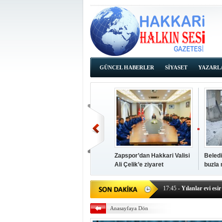
GÜNCEL HABERLER
SİYASET
YAZARL
İHALE İLANLARI
Zapspor’dan Hakkari Valisi
Beledi
Ali Çelik’e ziyaret
buzla
14:38
- Başkan Kaya, Od
17:45
- Yılanlar evi esir 
17:43
- Hakkari Cumhur
Anasayfaya Dön
17:39
- Güneydoğu'dan B
17:37
- Başkan Büyüksu: