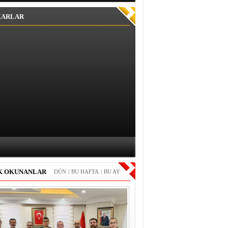
ZARLAR
K OKUNANLAR
DÜN
|
BU HAFTA
|
BU AY