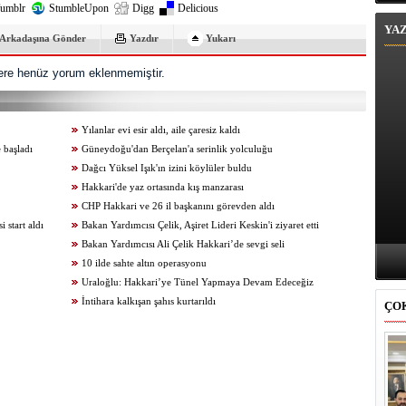
umblr
StumbleUpon
Digg
Delicious
YA
Arkadaşına Gönder
Yazdır
Yukarı
re henüz yorum eklenmemiştir.
Yılanlar evi esir aldı, aile çaresiz kaldı
 başladı
Güneydoğu'dan Berçelan'a serinlik yolculuğu
Dağcı Yüksel Işık'ın izini köylüler buldu
Hakkari'de yaz ortasında kış manzarası
CHP Hakkari ve 26 il başkanını görevden aldı
start aldı
Bakan Yardımcısı Çelik, Aşiret Lideri Keskin'i ziyaret etti
Bakan Yardımcısı Ali Çelik Hakkari’de sevgi seli
10 ilde sahte altın operasyonu
Uraloğlu: Hakkari’ye Tünel Yapmaya Devam Edeceğiz
İntihara kalkışan şahıs kurtarıldı
ÇO