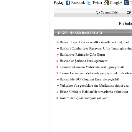
Paylaş:
Facebook
Twitter
Google+
T
Yorum Ekle
Bu habe
DİĞER HABER BAŞLIKLARI
Başkan Kaya, Oda ve sendika temsilcilerini ağırladı
Hakkari Cumhuriyet Başsavcısı Ufuk Turan görevine
Hakkari'ye Raftingde Çifte Gurur
Hayvanlar Şarbona karşı aşılanıyor
Cennet-Cehennem Vadisi'nde tarihi güreş finali
Cennet Cehennem Vadisi'nde şampiyonluk mücadelesi 
Hakkari'de 503 kilogram Esrar ele geçirildi
Yüksekova'da çocuklara süt fabrikasına eğitici gezi
Bakan Uraloğlu Hakkari’de temaslarda bulunuyor
Kontrolden çıkan kamyon yan yattı