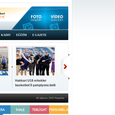
kari
0 °C
KADIN
EĞİTİM
E GAZETE
Hakkari U18 erkekler
Hakkari'de 2025 Yılı
İki a
basketbol İl şampiyonu belli
Yönetimi Gözden Geçirme
ziya
oldu
Toplantısı yapıldı
06 Ağustos 2026 Perşembe