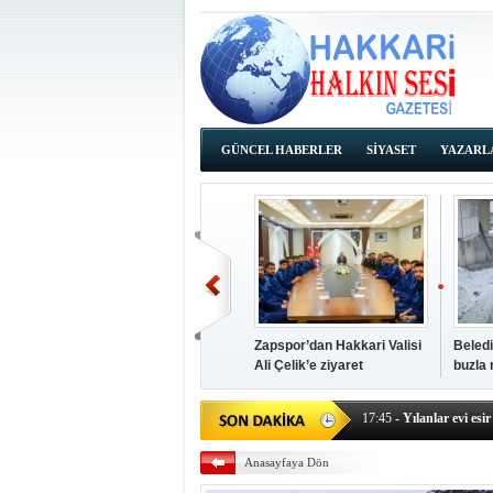
GÜNCEL HABERLER
SİYASET
YAZARL
İHALE İLANLARI
Zapspor’dan Hakkari Valisi
Beledi
Ali Çelik’e ziyaret
buzla
14:38
- Başkan Kaya, Od
17:45
- Yılanlar evi esir 
17:43
- Hakkari Cumhur
Anasayfaya Dön
17:39
- Güneydoğu'dan B
17:37
- Başkan Büyüksu: