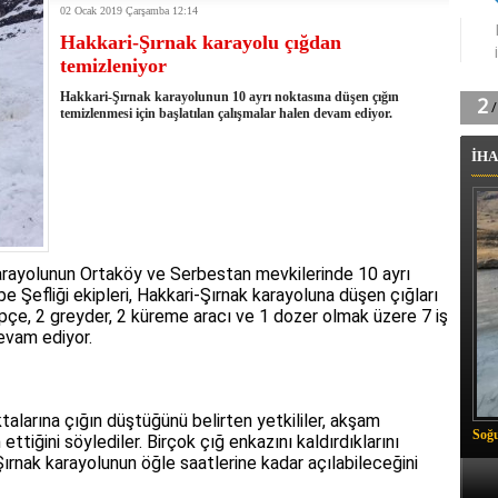
02 Ocak 2019 Çarşamba 12:14
tingde Çifte Gurur
Hakkari-Şırnak karayolu çığdan
k'ın izini köylüler buldu
temizleniyor
na karşı aşılanıyor
ortasında kış manzarası
Hakkari-Şırnak karayolunun 10 ayrı noktasına düşen çığın
 Vadisi'nde tarihi güreş finali
temizlenmesi için başlatılan çalışmalar halen devam ediyor.
26 il başkanını görevden aldı
İHA
m Vadisi'nde şampiyonluk mücadelesi start aldı
 Çelik, Aşiret Lideri Keskin'i ziyaret etti
ilogram Esrar ele geçirildi
ı Ali Çelik Hakkari’de sevgi seli
arayolunun Ortaköy ve Serbestan mevkilerinde 10 ayrı
e Şefliği ekipleri, Hakkari-Şırnak karayoluna düşen çığları
pçe, 2 greyder, 2 küreme aracı ve 1 dozer olmak üzere 7 iş
devam ediyor.
talarına çığın düştüğünü belirten yetkililer, akşam
Soğu
tiğini söylediler. Birçok çığ enkazını kaldırdıklarını
i-Şırnak karayolunun öğle saatlerine kadar açılabileceğini