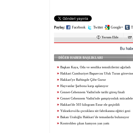
Paylaş:
Facebook
Twitter
Google+
T
Yorum Ekle
Bu habe
DİĞER HABER BAŞLIKLARI
Başkan Kaya, Oda ve sendika temsilcilerini ağırladı
Hakkari Cumhuriyet Başsavcısı Ufuk Turan görevine
Hakkari'ye Raftingde Çifte Gurur
Hayvanlar Şarbona karşı aşılanıyor
Cennet-Cehennem Vadisi'nde tarihi güreş finali
Cennet Cehennem Vadisi'nde şampiyonluk mücadelesi 
Hakkari'de 503 kilogram Esrar ele geçirildi
Yüksekova'da çocuklara süt fabrikasına eğitici gezi
Bakan Uraloğlu Hakkari’de temaslarda bulunuyor
Kontrolden çıkan kamyon yan yattı