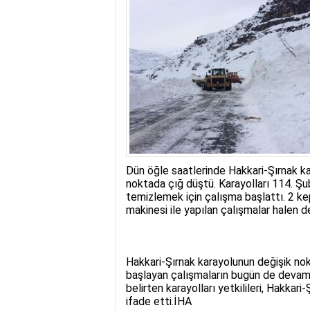
17:35
- Hakkari'ye Raf
17:32
- Dağcı Yüksel Işı
17:30
- Hayvanlar Şarbo
17:27
- Hakkari'de yaz 
19:22
- Cennet-Cehennem
19:19
- CHP Hakkari ve 
19:17
- Cennet Cehenne
19:13
- Bakan Yardımcısı
19:10
- Hakkari'de 503 k
19:08
- Bakan Yardımcıs
Dün öğle saatlerinde Hakkari-Şırnak k
noktada çığ düştü. Karayolları 114. Şub
temizlemek için çalışma başlattı. 2 ke
makinesi ile yapılan çalışmalar halen 
Hakkari-Şırnak karayolunun değişik nok
başlayan çalışmaların bugün de devam et
belirten karayolları yetkilileri, Hakkar
ifade etti.İHA