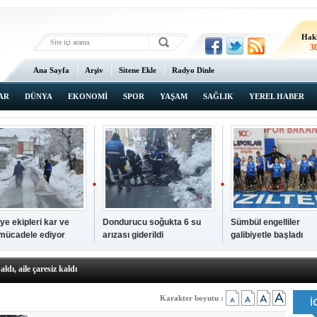
Hak
3
Ana Sayfa
Arşiv
Sitene Ekle
Radyo Dinle
AR
DÜNYA
EKONOMİ
SPOR
YAŞAM
SAĞLIK
YEREL HABER
ye ekipleri kar ve
Dondurucu soğukta 6 su
Sümbül engelliler
 mücadele ediyor
arızası giderildi
galibiyetle başladı
a ve sendika temsilcilerini ağırladı
aldı, aile çaresiz kaldı
iyet Başsavcısı Ufuk Turan görevine başladı
erçelan'a serinlik yolculuğu
Karakter boyutu :
 Gençlerimiz için geleceğe yatırım yapıyoruz