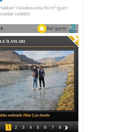
LE İLANLARI
klar nedeniyle Zilan Çayı dondu
Müftü Okuş, Durankaya'da halkla b
1
2
3
4
5
6
7
8