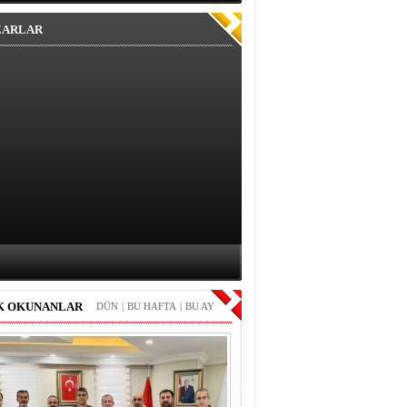
ZARLAR
K OKUNANLAR
DÜN
|
BU HAFTA
|
BU AY