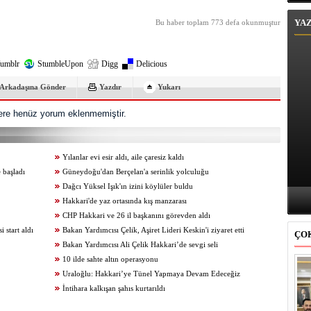
YA
Bu haber toplam 773 defa okunmuştur
umblr
StumbleUpon
Digg
Delicious
Arkadaşına Gönder
Yazdır
Yukarı
re henüz yorum eklenmemiştir.
Yılanlar evi esir aldı, aile çaresiz kaldı
 başladı
Güneydoğu'dan Berçelan'a serinlik yolculuğu
Dağcı Yüksel Işık'ın izini köylüler buldu
Hakkari'de yaz ortasında kış manzarası
CHP Hakkari ve 26 il başkanını görevden aldı
start aldı
Bakan Yardımcısı Çelik, Aşiret Lideri Keskin'i ziyaret etti
ÇO
Bakan Yardımcısı Ali Çelik Hakkari’de sevgi seli
10 ilde sahte altın operasyonu
Uraloğlu: Hakkari’ye Tünel Yapmaya Devam Edeceğiz
İntihara kalkışan şahıs kurtarıldı