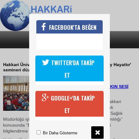
FACEBOOK'TA BEĞEN
SON DAKİKA
KATEGORİLER
HAKKARİ ÜNİVERSİTESİNDE SEMİNER
TWITTER'DA TAKİP
Hakkari Üniversitesi'nde ''Bağımlı Olunacak Tek Şey Hayattır'
semineri düzenlendi.
ET
10 Mart 2018 Cumartesi 12:50
HABER: SERDAR SEVİ-HALKIN SESİ
GAZETESİ
GOOGLE+'DA TAKİP
“Yeşilay Haftası” nedeniyle Hakkari
Üniversitesi Yüksekova Meslek
ET
Yüksekokulu Müdürlüğü ve İl Sağlık
Müdürlüğü işbirliği ile öğrencilere yönelik “Madde Bağımlılığı”
konusunda “Bağımlı Olunacak Tek Şey Hayattır” içerikli
bilgilendirme semineri verildi.
Bir Daha Gösterme