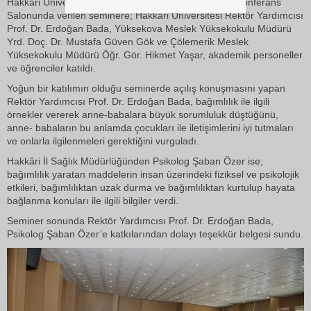
Hakkari Üniversitesi Çölemerik Meslek Yüksekokulu Konferans
Salonunda verilen seminere; Hakkari Üniversitesi Rektör Yardımcısı
Prof. Dr. Erdoğan Bada, Yüksekova Meslek Yüksekokulu Müdürü
Yrd. Doç. Dr. Mustafa Güven Gök ve Çölemerik Meslek
Yüksekokulu Müdürü Öğr. Gör. Hikmet Yaşar, akademik personeller
ve öğrenciler katıldı.
Yoğun bir katılımın olduğu seminerde açılış konuşmasını yapan
Rektör Yardımcısı Prof. Dr. Erdoğan Bada, bağımlılık ile ilgili
örnekler vererek anne-babalara büyük sorumluluk düştüğünü,
anne- babaların bu anlamda çocukları ile iletişimlerini iyi tutmaları
ve onlarla ilgilenmeleri gerektiğini vurguladı.
Hakkâri İl Sağlık Müdürlüğünden Psikolog Şaban Özer ise;
bağımlılık yaratan maddelerin insan üzerindeki fiziksel ve psikolojik
etkileri, bağımlılıktan uzak durma ve bağımlılıktan kurtulup hayata
bağlanma konuları ile ilgili bilgiler verdi.
Seminer sonunda Rektör Yardımcısı Prof. Dr. Erdoğan Bada,
Psikolog Şaban Özer’e katkılarından dolayı teşekkür belgesi sundu.