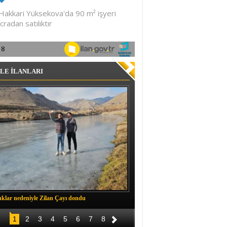
LE İLANLARI
klar nedeniyle Zilan Çayı dondu
Müftü Okuş, Durankaya'da halkla b
1
2
3
4
5
6
7
8