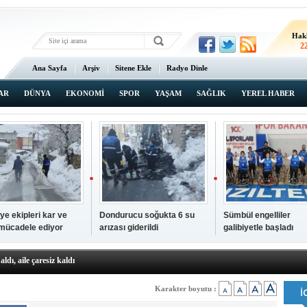
Hak
2
Ana Sayfa
Arşiv
Sitene Ekle
Radyo Dinle
AR
DÜNYA
EKONOMİ
SPOR
YAŞAM
SAĞLIK
YEREL HABER
ye ekipleri kar ve
Dondurucu soğukta 6 su
Sümbül engelliler
 mücadele ediyor
arızası giderildi
galibiyetle başladı
a ve sendika temsilcilerini ağırladı
aldı, aile çaresiz kaldı
iyet Başsavcısı Ufuk Turan görevine başladı
erçelan'a serinlik yolculuğu
Karakter boyutu :
 Gençlerimiz için geleceğe yatırım yapıyoruz