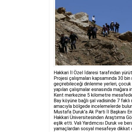
17:35
- Hakkari'ye Raf
17:32
- Dağcı Yüksel Işı
17:30
- Hayvanlar Şarbo
17:27
- Hakkari'de yaz 
19:22
- Cennet-Cehennem
19:19
- CHP Hakkari ve 
19:17
- Cennet Cehenne
19:13
- Bakan Yardımcısı
19:10
- Hakkari'de 503 k
19:08
- Bakan Yardımcıs
Hakkari İl Özel İdaresi tarafından yür
Projesi çalışmaları kapsamında 30 bin 
geçirebileceği dinlenme yerleri, çocuk 
yapılan çalışmalar esnasında mağara in
Kent merkezine 5 kilometre mesafede 
Bay köyüne bağlı şal vadisinde 7 faklı
amacıyla bölgede incelemelerde buluna
Mustafa Duruk'a Ak Parti İl Başkanı Em
Hakkari Üniversitesinden Araştırma Gör
eşlik etti. Vali Yardımcısı Duruk ve be
yamaçlardan sosyal mesafeye dikkat çe