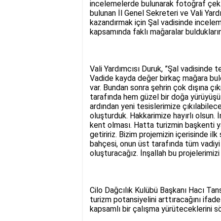
incelemelerde bulunarak fotoğraf çekti
bulunan İl Genel Sekreteri ve Vali Yard
kazandırmak için Şal vadisinde incelem
kapsamında faklı mağaralar buldukların
Vali Yardımcısı Duruk, ”Şal vadisinde t
Vadide kayda değer birkaç mağara bul
var. Bundan sonra şehrin çok dışına 
tarafında hem güzel bir doğa yürüyüşü y
ardından yeni tesislerimize çıkılabile
oluşturduk. Hakkarimize hayırlı olsun. İ
kent olması. Hatta turizmin başkenti y
getiririz. Bizim projemizin içerisinde i
bahçesi, onun üst tarafında tüm vadiyi
oluşturacağız. İnşallah bu projelerimiz
Cilo Dağcılık Kulübü Başkanı Hacı Tans
turizm potansiyelini arttıracağını ifa
kapsamlı bir çalışma yürüteceklerini s