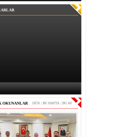
ZARLAR
K OKUNANLAR
DÜN
|
BU HAFTA
|
BU AY