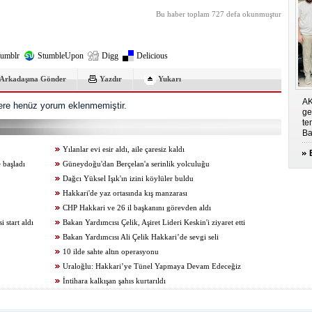
Bu haber toplam 727 defa okunmuştur
umblr
StumbleUpon
Digg
Delicious
Arkadaşına Gönder
Yazdır
Yukarı
AK
re henüz yorum eklenmemiştir.
ge
te
Ba
Yılanlar evi esir aldı, aile çaresiz kaldı
 başladı
Güneydoğu'dan Berçelan'a serinlik yolculuğu
Dağcı Yüksel Işık'ın izini köylüler buldu
Hakkari'de yaz ortasında kış manzarası
CHP Hakkari ve 26 il başkanını görevden aldı
start aldı
Bakan Yardımcısı Çelik, Aşiret Lideri Keskin'i ziyaret etti
Bakan Yardımcısı Ali Çelik Hakkari’de sevgi seli
10 ilde sahte altın operasyonu
Uraloğlu: Hakkari’ye Tünel Yapmaya Devam Edeceğiz
İntihara kalkışan şahıs kurtarıldı