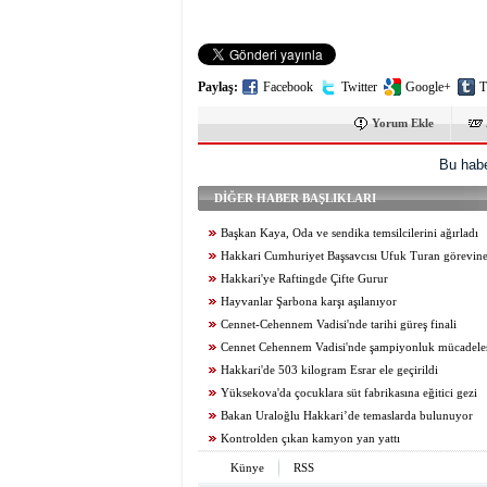
Paylaş:
Facebook
Twitter
Google+
T
Yorum Ekle
Bu habe
DİĞER HABER BAŞLIKLARI
Başkan Kaya, Oda ve sendika temsilcilerini ağırladı
Hakkari Cumhuriyet Başsavcısı Ufuk Turan görevine
Hakkari'ye Raftingde Çifte Gurur
Hayvanlar Şarbona karşı aşılanıyor
Cennet-Cehennem Vadisi'nde tarihi güreş finali
Cennet Cehennem Vadisi'nde şampiyonluk mücadelesi 
Hakkari'de 503 kilogram Esrar ele geçirildi
Yüksekova'da çocuklara süt fabrikasına eğitici gezi
Bakan Uraloğlu Hakkari’de temaslarda bulunuyor
Kontrolden çıkan kamyon yan yattı
Künye
RSS