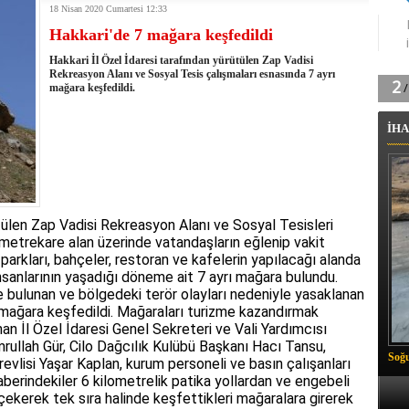
18 Nisan 2020 Cumartesi 12:33
tingde Çifte Gurur
Hakkari'de 7 mağara keşfedildi
k'ın izini köylüler buldu
na karşı aşılanıyor
Hakkari İl Özel İdaresi tarafından yürütülen Zap Vadisi
ortasında kış manzarası
Rekreasyon Alanı ve Sosyal Tesis çalışmaları esnasında 7 ayrı
mağara keşfedildi.
 Vadisi'nde tarihi güreş finali
26 il başkanını görevden aldı
İHA
m Vadisi'nde şampiyonluk mücadelesi start aldı
 Çelik, Aşiret Lideri Keskin'i ziyaret etti
ilogram Esrar ele geçirildi
ı Ali Çelik Hakkari’de sevgi seli
ütülen Zap Vadisi Rekreasyon Alanı ve Sosyal Tesisleri
metrekare alan üzerinde vatandaşların eğlenip vakit
parkları, bahçeler, restoran ve kafelerin yapılacağı alanda
sanlarının yaşadığı döneme ait 7 ayrı mağara bulundu.
bulunan ve bölgedeki terör olayları nedeniyle yasaklanan
 mağara keşfedildi. Mağaraları turizme kazandırmak
n İl Özel İdaresi Genel Sekreteri ve Vali Yardımcısı
rullah Gür, Cilo Dağcılık Kulübü Başkanı Hacı Tansu,
Soğu
evlisi Yaşar Kaplan, kurum personeli ve basın çalışanları
raberindekiler 6 kilometrelik patika yollardan ve engebeli
kerek tek sıra halinde keşfettikleri mağaralara girerek