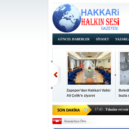
GÜNCEL HABERLER
SİYASET
YAZARL
İHALE İLANLARI
Zapspor’dan Hakkari Valisi
Beledi
Ali Çelik’e ziyaret
buzla
14:38
- Başkan Kaya, Od
17:45
- Yılanlar evi esir 
17:43
- Hakkari Cumhur
Anasayfaya Dön
17:39
- Güneydoğu'dan B
17:37
- Başkan Büyüksu: