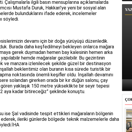
. Çalışmalarla ilgili basın mensuplarına açıklamalarda
ımcısı Mustafa Duruk, Hakkari'ye yeni bir sosyal alan
YA
elerde bulunduklarını ifade ederek, incelemeler
ı söyledi.
esislerimizin devamı için bir doğa yürüyüşü düzenledik.
duk. Burada daha keşfedilmeyi bekleyen onlarca mağara
çıkmaya gerek duymadan hemen bay kalesinin hemen arka
apılabilir hemde mağaralar gezilebilir. Bu gezintinin
cek ve manzara izlenilecek şekilde güzel bir destinasyon
nşallah beklentimiz olan buranın kısa sürede turistik bir
apma noktasında önemli keşifler oldu. İnşallah devamını
lk sere solandan girerken orada bir kır düğün salonu, çay
 gören yaklaşık 150 metre yükseklikte bir seyir tepesi
i 2 aya kadar bitireceğiz” şeklinde konuştu.
ÇO
u ise Şal vadisinde tespit ettikleri mağaraların bölgenin
de ederek, ileriki günlerde bölgede teknik malzemelerle daha
öyledi.İHA