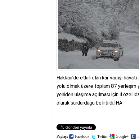
17:35
- Hakkari'ye Raf
17:32
- Dağcı Yüksel Işı
17:30
- Hayvanlar Şarbo
17:27
- Hakkari'de yaz 
19:22
- Cennet-Cehennem
19:19
- CHP Hakkari ve 
19:17
- Cennet Cehenne
19:13
- Bakan Yardımcısı
19:10
- Hakkari'de 503 k
19:08
- Bakan Yardımcıs
Hakkari'de etkili olan kar yağışı hayat
yolu olmak üzere toplam 87 yerleşim y
yeniden ulaşıma açılması için il özel id
olarak sürdürdüğü belirtildi.İHA
Paylaş:
Facebook
Twitter
Google+
T