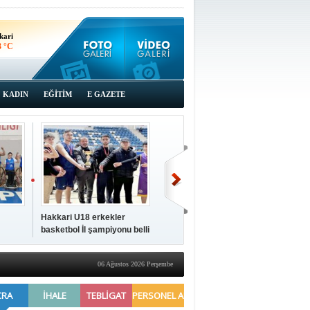
kari
3 °C
KADIN
EĞİTİM
E GAZETE
Hakkari U18 erkekler
Hakkari'de 2025 Yılı
İki a
basketbol İl şampiyonu belli
Yönetimi Gözden Geçirme
ziya
oldu
Toplantısı yapıldı
06 Ağustos 2026 Perşembe