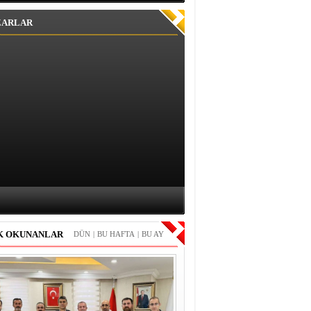
ZARLAR
K OKUNANLAR
DÜN
|
BU HAFTA
|
BU AY