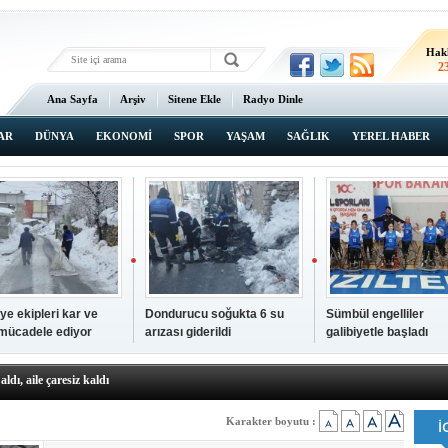
Hak
2
Ana Sayfa
Arşiv
Sitene Ekle
Radyo Dinle
AR
DÜNYA
EKONOMİ
SPOR
YAŞAM
SAĞLIK
YEREL HABER
ye ekipleri kar ve
Dondurucu soğukta 6 su
Sümbül engelliler
 mücadele ediyor
arızası giderildi
galibiyetle başladı
a ve sendika temsilcilerini ağırladı
aldı, aile çaresiz kaldı
iyet Başsavcısı Ufuk Turan görevine başladı
erçelan'a serinlik yolculuğu
Karakter boyutu :
 Gençlerimiz için geleceğe yatırım yapıyoruz