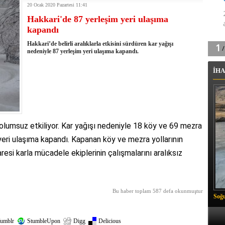
20 Ocak 2020 Pazartesi 11:41
tingde Çifte Gurur
Hakkari'de 87 yerleşim yeri ulaşıma
k'ın izini köylüler buldu
kapandı
na karşı aşılanıyor
ortasında kış manzarası
Hakkari’de belirli aralıklarla etkisini sürdüren kar yağışı
 Vadisi'nde tarihi güreş finali
nedeniyle 87 yerleşim yeri ulaşıma kapandı.
26 il başkanını görevden aldı
İHA
m Vadisi'nde şampiyonluk mücadelesi start aldı
 Çelik, Aşiret Lideri Keskin'i ziyaret etti
ilogram Esrar ele geçirildi
ı Ali Çelik Hakkari’de sevgi seli
ı olumsuz etkiliyor. Kar yağışı nedeniyle 18 köy ve 69 mezra
eri ulaşıma kapandı. Kapanan köy ve mezra yollarının
aresi karla mücadele ekiplerinin çalışmalarını aralıksız
Bu haber toplam 587 defa okunmuştur
Soğu
umblr
StumbleUpon
Digg
Delicious