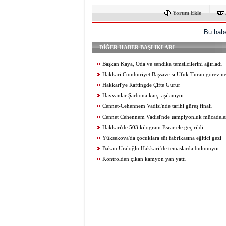
Yorum Ekle
Bu habe
DİĞER HABER BAŞLIKLARI
Başkan Kaya, Oda ve sendika temsilcilerini ağırladı
Hakkari Cumhuriyet Başsavcısı Ufuk Turan görevine
Hakkari'ye Raftingde Çifte Gurur
Hayvanlar Şarbona karşı aşılanıyor
Cennet-Cehennem Vadisi'nde tarihi güreş finali
Cennet Cehennem Vadisi'nde şampiyonluk mücadelesi 
Hakkari'de 503 kilogram Esrar ele geçirildi
Yüksekova'da çocuklara süt fabrikasına eğitici gezi
Bakan Uraloğlu Hakkari’de temaslarda bulunuyor
Kontrolden çıkan kamyon yan yattı