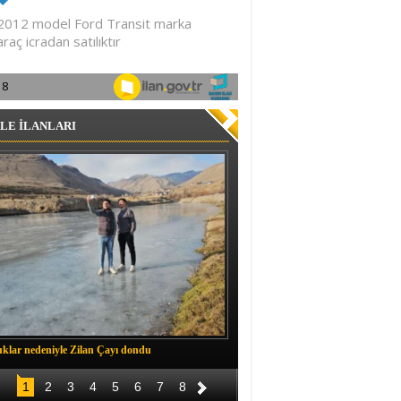
LE İLANLARI
klar nedeniyle Zilan Çayı dondu
Müftü Okuş, Durankaya'da halkla b
1
2
3
4
5
6
7
8