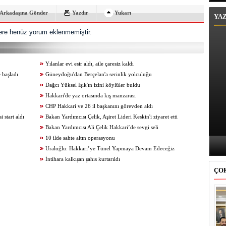
Arkadaşına Gönder
Yazdır
Yukarı
YA
re henüz yorum eklenmemiştir.
Yılanlar evi esir aldı, aile çaresiz kaldı
 başladı
Güneydoğu'dan Berçelan'a serinlik yolculuğu
Dağcı Yüksel Işık'ın izini köylüler buldu
Hakkari'de yaz ortasında kış manzarası
CHP Hakkari ve 26 il başkanını görevden aldı
start aldı
Bakan Yardımcısı Çelik, Aşiret Lideri Keskin'i ziyaret etti
Bakan Yardımcısı Ali Çelik Hakkari’de sevgi seli
10 ilde sahte altın operasyonu
Uraloğlu: Hakkari’ye Tünel Yapmaya Devam Edeceğiz
İntihara kalkışan şahıs kurtarıldı
ÇO