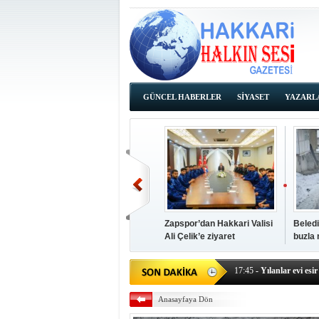
GÜNCEL HABERLER
SİYASET
YAZARL
İHALE İLANLARI
Zapspor’dan Hakkari Valisi
Beledi
Ali Çelik’e ziyaret
buzla
14:38
- Başkan Kaya, Od
17:45
- Yılanlar evi esir 
17:43
- Hakkari Cumhur
Anasayfaya Dön
17:39
- Güneydoğu'dan B
17:37
- Başkan Büyüksu: