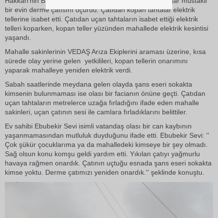
Hakkari'nin Bağlar Mahallesinde etkili olan şiddetli rüzgar müstakil
bir evin derme çatısını uçurdu. Çatıdan kopan tahtalar elektrik
tellerine isabet etti. Çatıdan uçan tahtaların isabet ettiği elektrik
telleri koparken, kopan teller yüzünden mahallede elektrik kesintisi
yaşandı.
Mahalle sakinlerinin VEDAŞ Arıza Ekiplerini araması üzerine, kısa
sürede olay yerine gelen yetkilileri, kopan tellerin onarımını
yaparak mahalleye yeniden elektrik verdi.
Sabah saatlerinde meydana gelen olayda şans eseri sokakta
kimsenin bulunmaması ise olası bir facianın önüne geçti. Çatıdan
uçan tahtaların metrelerce uzağa fırladığını ifade eden mahalle
sakinleri, uçan çatının sesi ile camlara fırladıklarını belittiler.
Ev sahibi Ebubekir Sevi isimli vatandaş olası bir can kaybının
yaşanmamasından mutluluk duyduğunu ifade etti. Ebubekir Sevi: ''
Çok şükür çocuklarıma ya da mahalledeki kimseye bir şey olmadı.
Sağ olsun konu komşu geldi yardım etti. Yıkılan çatıyı yağmurlu
havaya rağmen onardık. Çatının uçtuğu esnada şans eseri sokakta
kimse yoktu. Derme çatımızı yeniden onardık.'' şeklinde konuştu.