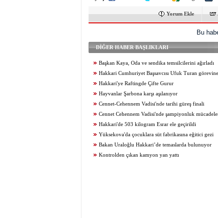
Yorum Ekle
Bu habe
DİĞER HABER BAŞLIKLARI
Başkan Kaya, Oda ve sendika temsilcilerini ağırladı
Hakkari Cumhuriyet Başsavcısı Ufuk Turan görevine
Hakkari'ye Raftingde Çifte Gurur
Hayvanlar Şarbona karşı aşılanıyor
Cennet-Cehennem Vadisi'nde tarihi güreş finali
Cennet Cehennem Vadisi'nde şampiyonluk mücadelesi 
Hakkari'de 503 kilogram Esrar ele geçirildi
Yüksekova'da çocuklara süt fabrikasına eğitici gezi
Bakan Uraloğlu Hakkari’de temaslarda bulunuyor
Kontrolden çıkan kamyon yan yattı