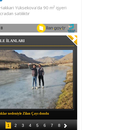
LE İLANLARI
klar nedeniyle Zilan Çayı dondu
Müftü Okuş, Durankaya'da halkla b
1
2
3
4
5
6
7
8