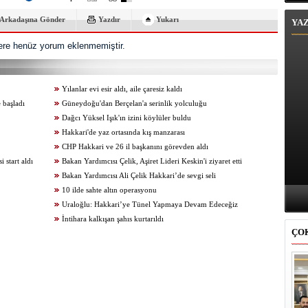
Arkadaşına Gönder
Yazdır
Yukarı
YA
re henüz yorum eklenmemiştir.
Yılanlar evi esir aldı, aile çaresiz kaldı
 başladı
Güneydoğu'dan Berçelan'a serinlik yolculuğu
Dağcı Yüksel Işık'ın izini köylüler buldu
Hakkari'de yaz ortasında kış manzarası
CHP Hakkari ve 26 il başkanını görevden aldı
start aldı
Bakan Yardımcısı Çelik, Aşiret Lideri Keskin'i ziyaret etti
Bakan Yardımcısı Ali Çelik Hakkari’de sevgi seli
10 ilde sahte altın operasyonu
Uraloğlu: Hakkari’ye Tünel Yapmaya Devam Edeceğiz
İntihara kalkışan şahıs kurtarıldı
ÇO