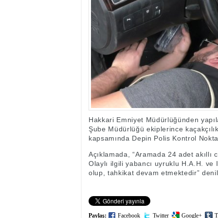
17:35
- Hakkari'ye Raf
17:32
- Dağcı Yüksel Işı
17:30
- Hayvanlar Şarbo
17:27
- Hakkari'de yaz 
19:22
- Cennet-Cehennem
19:19
- CHP Hakkari ve 
19:17
- Cennet Cehenne
19:13
- Bakan Yardımcısı
19:10
- Hakkari'de 503 k
19:08
- Bakan Yardımcıs
Hakkari Emniyet Müdürlüğünden yapıl
Şube Müdürlüğü ekiplerince kaçakçılık 
kapsamında Depin Polis Kontrol Noktası
Açıklamada, “Aramada 24 adet akıllı ce
Olaylı ilgili yabancı uyruklu H.A.H. ve 
olup, tahkikat devam etmektedir” denil
Paylaş:
Facebook
Twitter
Google+
T