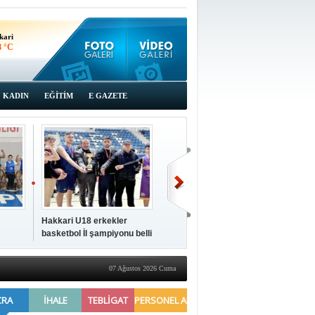
kari
8 °C
KADIN
EĞİTİM
E GAZETE
Hakkari U18 erkekler
Hakkari'de 2025 Yılı
İki a
basketbol İl şampiyonu belli
Yönetimi Gözden Geçirme
ziya
oldu
Toplantısı yapıldı
07 Ağustos 2026 Cuma