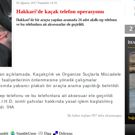
03 Ağustos 2017 Perşembe 14:33
tingde Çifte Gurur
Hakkari’de kaçak telefon operasyonu
k'ın izini köylüler buldu
na karşı aşılanıyor
Hakkari’de bir araçta yapılan aramada 24 adet akıllı cep telefonu
ortasında kış manzarası
ve bu telefonlara ait aksesuarlar ele geçirildi.
 Vadisi'nde tarihi güreş finali
26 il başkanını görevden aldı
İHA
m Vadisi'nde şampiyonluk mücadelesi start aldı
 Çelik, Aşiret Lideri Keskin'i ziyaret etti
ilogram Esrar ele geçirildi
ı Ali Çelik Hakkari’de sevgi seli
an açıklamada, Kaçakçılık ve Organize Suçlarla Mücadele
faaliyetlerinin önlenmesine yönelik çalışmalar
nda yabancı plakalı bir araçta arama yapıldığı belirtildi.
p telefonu ve bu telefonlara ait aksesuar ele geçirildi.
I.I.H.D. isimli şahıslar hakkında yasal işlem başlatılmış
di. İHA
Bu haber toplam 997 defa okunmuştur
Soğu
umblr
StumbleUpon
Digg
Delicious