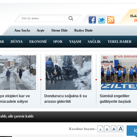
Hak
2
Ana Sayfa
Arşiv
Sitene Ekle
Radyo Dinle
AR
DÜNYA
EKONOMİ
SPOR
YAŞAM
SAĞLIK
YEREL HABER
ye ekipleri kar ve
Dondurucu soğukta 6 su
Sümbül engelliler
 mücadele ediyor
arızası giderildi
galibiyetle başladı
a ve sendika temsilcilerini ağırladı
aldı, aile çaresiz kaldı
iyet Başsavcısı Ufuk Turan görevine başladı
erçelan'a serinlik yolculuğu
Karakter boyutu :
 Gençlerimiz için geleceğe yatırım yapıyoruz