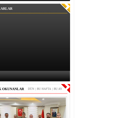
ZARLAR
K OKUNANLAR
DÜN
|
BU HAFTA
|
BU AY