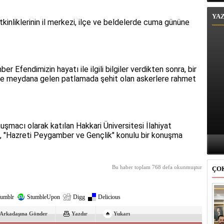
YA
kinliklerinin il merkezi, ilçe ve beldelerde cuma gününe
er Efendimizin hayatı ile ilgili bilgiler verdikten sonra, bir
nde meydana gelen patlamada şehit olan askerlere rahmet
nuşmacı olarak katılan Hakkari Üniversitesi İlahiyat
k, "Hazreti Peygamber ve Gençlik" konulu bir konuşma
Bu haber toplam 768 defa okunmuştur
ÇO
umblr
StumbleUpon
Digg
Delicious
Arkadaşına Gönder
Yazdır
Yukarı