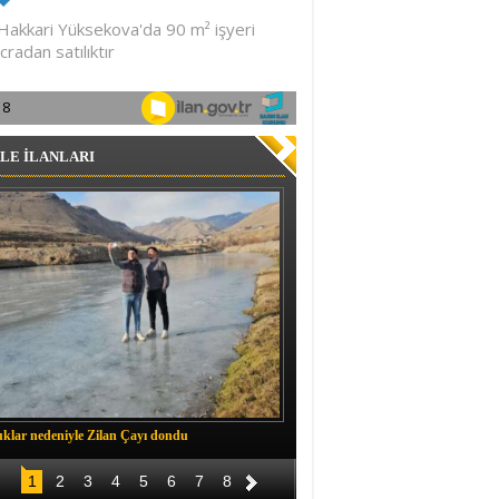
LE İLANLARI
klar nedeniyle Zilan Çayı dondu
Müftü Okuş, Durankaya'da halkla b
1
2
3
4
5
6
7
8