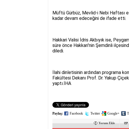
Müftü Gürbüz, Mevlid-i Nebi Haftası et
kadar devam edeceğini de ifade etti.
Hakkari Valisi İdris Akbıyık ise, Peygamb
süre önce Hakkari'nin Şemdinli ilçesi
diledi.
İlahi dinletisinin ardından programa ko
Fakültesi Dekanı Prof. Dr. Yakup Çiçe
yaptı.İHA
Paylaş:
Facebook
Twitter
Google+
T
Yorum Ekle