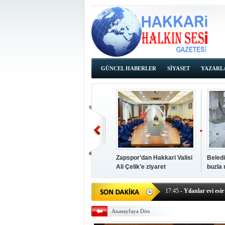
GÜNCEL HABERLER
SİYASET
YAZARL
İHALE İLANLARI
Zapspor’dan Hakkari Valisi
Beledi
Ali Çelik’e ziyaret
buzla
14:38
- Başkan Kaya, Od
17:45
- Yılanlar evi esir 
17:43
- Hakkari Cumhur
Anasayfaya Dön
17:39
- Güneydoğu'dan B
17:37
- Başkan Büyüksu: