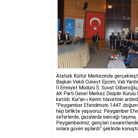
17:35
- Hakkari'ye Raf
17:32
- Dağcı Yüksel Işı
17:30
- Hayvanlar Şarbo
17:27
- Hakkari'de yaz 
19:22
- Cennet-Cehennem
19:19
- CHP Hakkari ve 
19:17
- Cennet Cehenne
19:13
- Bakan Yardımcısı
19:10
- Hakkari'de 503 k
19:08
- Bakan Yardımcıs
Atatürk Kültür Merkezinde gerçekleştir
Başkan Vekili Cüneyt Epcim, Vali Yard
İl Emniyet Müdürü S. Suvat Dilberoğlu,
AK Parti Genel Merkez Disiplin Kurulu
katıldı. Kur'an-ı Kerim tilavetinin ard
"Peygamber Efendimizin 1447. doğum 
hep birlikte yaşıyoruz. Peygamber Efe
seferlerde, gazalarda sancağı taşıma, 
Peygamberimiz; gençleri cesaretlendirir,
onlara güven aşılardı” şeklinde konuşt