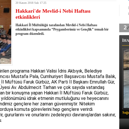
20 Kasım 2018 Salı 17:25
tingde Çifte Gurur
Hakkari'de Mevlid-i Nebi Haftası
k'ın izini köylüler buldu
etkinlikleri
na karşı aşılanıyor
ortasında kış manzarası
Hakkari İl Müftülüğü tarafından Mevlid-i Nebi Haftası
 Vadisi'nde tarihi güreş finali
etkinlikleri kapsamında “Peygamberimiz ve Gençlik” temalı bir
program düzenledi.
26 il başkanını görevden aldı
İHA
m Vadisi'nde şampiyonluk mücadelesi start aldı
 Çelik, Aşiret Lideri Keskin'i ziyaret etti
ilogram Esrar ele geçirildi
ı Ali Çelik Hakkari’de sevgi seli
ilen programa Hakkari Valisi İdris Akbıyık, Belediye
ımcısı Mustafa Pala, Cumhuriyet Başsavcısı Mustafa Balık,
 İl Müftüsü Faruk Gürbüz, AK Parti İl Başkanı Emrullah Gür,
 Üyesi Av. Abdulmecit Tarhan ve çok sayıda vatandaş
ından bir konuşma yapan Hakkari İl Müftüsü Faruk Gürbüz,
yıldönümünü idrak etmenin mutluluğunu ve heyecanını
ndimiz gençlere her zaman güvenmiştir. Nitekim
orduya komuta görevlerini hep gençlere verirdi.
Soğu
 gururlarını ve onurlarını zedeleyici davranışlardan sakınır,
u.