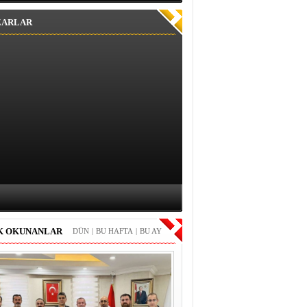
ZARLAR
K OKUNANLAR
DÜN
|
BU HAFTA
|
BU AY