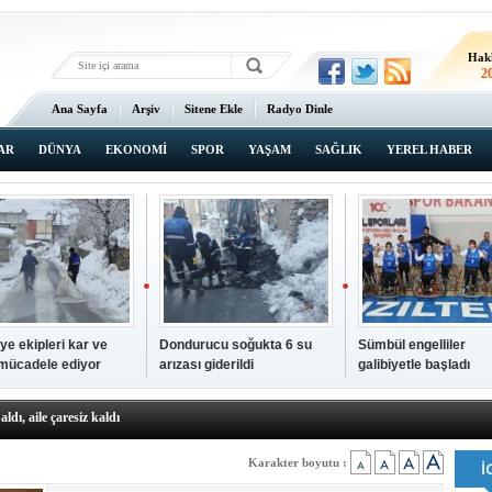
Hak
2
Ana Sayfa
Arşiv
Sitene Ekle
Radyo Dinle
AR
DÜNYA
EKONOMİ
SPOR
YAŞAM
SAĞLIK
YEREL HABER
ye ekipleri kar ve
Dondurucu soğukta 6 su
Sümbül engelliler
 mücadele ediyor
arızası giderildi
galibiyetle başladı
a ve sendika temsilcilerini ağırladı
aldı, aile çaresiz kaldı
iyet Başsavcısı Ufuk Turan görevine başladı
erçelan'a serinlik yolculuğu
Karakter boyutu :
 Gençlerimiz için geleceğe yatırım yapıyoruz