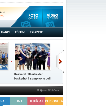
kari
0 °C
KADIN
EĞİTİM
E GAZETE
Hakkari U18 erkekler
Hakkari'de 2025 Yılı
İki a
basketbol İl şampiyonu belli
Yönetimi Gözden Geçirme
ziya
oldu
Toplantısı yapıldı
07 Ağustos 2026 Cuma