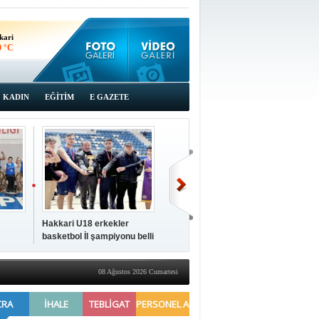
kari
0 °C
KADIN
EĞİTİM
E GAZETE
Hakkari U18 erkekler
Hakkari'de 2025 Yılı
İki a
basketbol İl şampiyonu belli
Yönetimi Gözden Geçirme
ziya
oldu
Toplantısı yapıldı
08 Ağustos 2026 Cumartesi