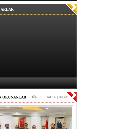
ZARLAR
K OKUNANLAR
DÜN
|
BU HAFTA
|
BU AY