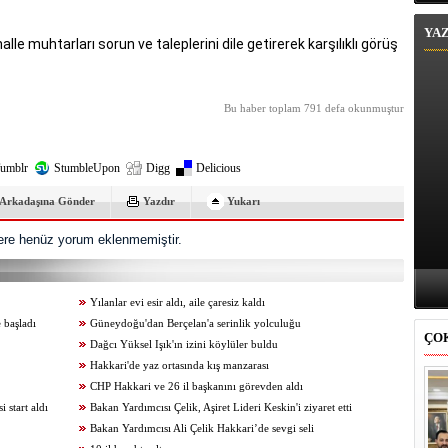
YA
le muhtarları sorun ve taleplerini dile getirerek karşılıklı görüş
Bu haber toplam 791 defa okunmuştur
umblr
StumbleUpon
Digg
Delicious
Arkadaşına Gönder
Yazdır
Yukarı
re henüz yorum eklenmemiştir.
Yılanlar evi esir aldı, aile çaresiz kaldı
 başladı
Güneydoğu'dan Berçelan'a serinlik yolculuğu
ÇO
Dağcı Yüksel Işık'ın izini köylüler buldu
Hakkari'de yaz ortasında kış manzarası
CHP Hakkari ve 26 il başkanını görevden aldı
start aldı
Bakan Yardımcısı Çelik, Aşiret Lideri Keskin'i ziyaret etti
Bakan Yardımcısı Ali Çelik Hakkari’de sevgi seli