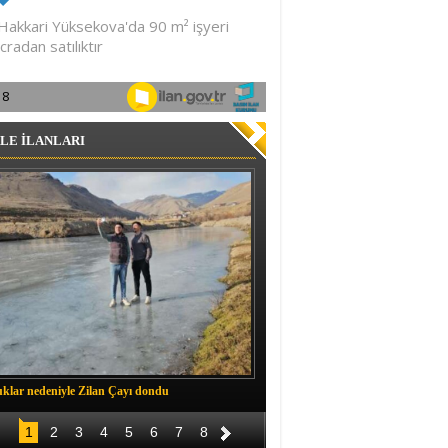
LE İLANLARI
klar nedeniyle Zilan Çayı dondu
Müftü Okuş, Durankaya'da halkla b
1
2
3
4
5
6
7
8