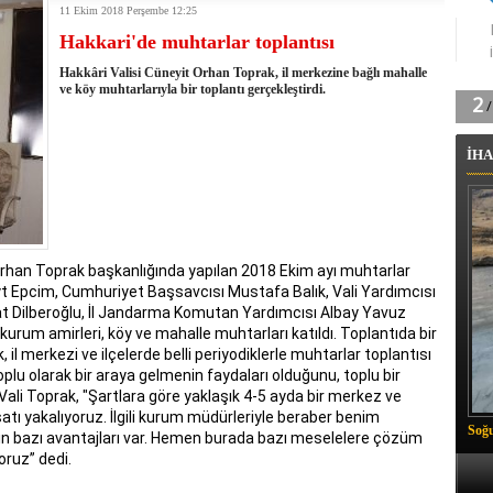
11 Ekim 2018 Perşembe 12:25
tingde Çifte Gurur
Hakkari'de muhtarlar toplantısı
k'ın izini köylüler buldu
na karşı aşılanıyor
Hakkâri Valisi Cüneyit Orhan Toprak, il merkezine bağlı mahalle
ortasında kış manzarası
ve köy muhtarlarıyla bir toplantı gerçekleştirdi.
 Vadisi'nde tarihi güreş finali
26 il başkanını görevden aldı
İHA
m Vadisi'nde şampiyonluk mücadelesi start aldı
 Çelik, Aşiret Lideri Keskin'i ziyaret etti
ilogram Esrar ele geçirildi
ı Ali Çelik Hakkari’de sevgi seli
Orhan Toprak başkanlığında yapılan 2018 Ekim ayı muhtarlar
yt Epcim, Cumhuriyet Başsavcısı Mustafa Balık, Vali Yardımcısı
at Dilberoğlu, İl Jandarma Komutan Yardımcısı Albay Yavuz
r, kurum amirleri, köy ve mahalle muhtarları katıldı. Toplantıda bir
l merkezi ve ilçelerde belli periyodiklerle muhtarlar toplantısı
toplu olarak bir araya gelmenin faydaları olduğunu, toplu bir
ali Toprak, "Şartlara göre yaklaşık 4-5 ayda bir merkez ve
satı yakalıyoruz. İlgili kurum müdürleriyle beraber benim
Soğu
nın bazı avantajları var. Hemen burada bazı meselelere çözüm
oruz” dedi.