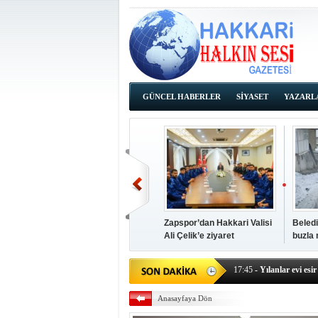
GÜNCEL HABERLER
SİYASET
YAZARL
İHALE İLANLARI
Zapspor’dan Hakkari Valisi
Beledi
Ali Çelik’e ziyaret
buzla
14:38
- Başkan Kaya, Od
17:45
- Yılanlar evi esir 
17:43
- Hakkari Cumhur
Anasayfaya Dön
17:39
- Güneydoğu'dan B
17:37
- Başkan Büyüksu: