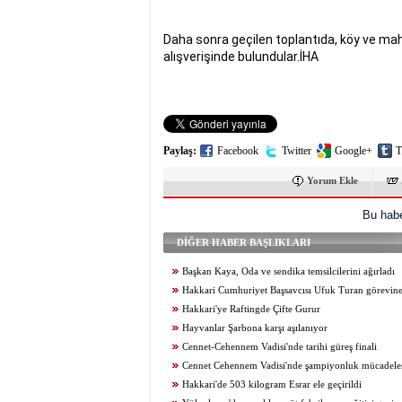
Daha sonra geçilen toplantıda, köy ve mahal
alışverişinde bulundular.İHA
Paylaş:
Facebook
Twitter
Google+
T
Yorum Ekle
Bu habe
DİĞER HABER BAŞLIKLARI
Başkan Kaya, Oda ve sendika temsilcilerini ağırladı
Hakkari Cumhuriyet Başsavcısı Ufuk Turan görevine
Hakkari'ye Raftingde Çifte Gurur
Hayvanlar Şarbona karşı aşılanıyor
Cennet-Cehennem Vadisi'nde tarihi güreş finali
Cennet Cehennem Vadisi'nde şampiyonluk mücadelesi 
Hakkari'de 503 kilogram Esrar ele geçirildi