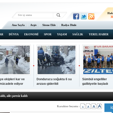
Hak
3
Ana Sayfa
Arşiv
Sitene Ekle
Radyo Dinle
AR
DÜNYA
EKONOMİ
SPOR
YAŞAM
SAĞLIK
YEREL HABER
ye ekipleri kar ve
Dondurucu soğukta 6 su
Sümbül engelliler
 mücadele ediyor
arızası giderildi
galibiyetle başladı
a ve sendika temsilcilerini ağırladı
aldı, aile çaresiz kaldı
iyet Başsavcısı Ufuk Turan görevine başladı
erçelan'a serinlik yolculuğu
Karakter boyutu :
 Gençlerimiz için geleceğe yatırım yapıyoruz