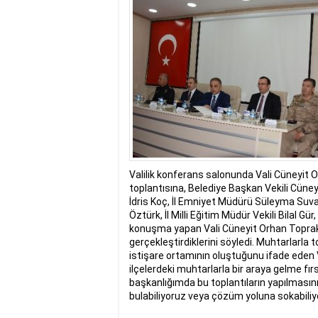
17:35
- Hakkari'ye Raf
17:32
- Dağcı Yüksel Işı
17:30
- Hayvanlar Şarbo
17:27
- Hakkari'de yaz 
19:22
- Cennet-Cehennem
19:19
- CHP Hakkari ve 
19:17
- Cennet Cehenne
19:13
- Bakan Yardımcısı
19:10
- Hakkari'de 503 k
19:08
- Bakan Yardımcıs
Valilik konferans salonunda Vali Cüneyit 
toplantısına, Belediye Başkan Vekili Cüne
İdris Koç, İl Emniyet Müdürü Süleyma Suv
Öztürk, İl Milli Eğitim Müdür Vekili Bilal Gü
konuşma yapan Vali Cüneyit Orhan Toprak, i
gerçekleştirdiklerini söyledi. Muhtarlarla 
istişare ortamının oluştuğunu ifade eden V
ilçelerdeki muhtarlarla bir araya gelme fır
başkanlığımda bu toplantıların yapılması
bulabiliyoruz veya çözüm yoluna sokabiliy