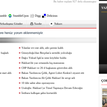
Bu haber toplam 927 defa okunmuştur
YA
umblr
StumbleUpon
Digg
Delicious
Arkadaşına Gönder
Yazdır
Yukarı
re henüz yorum eklenmemiştir.
Yılanlar evi esir aldı, aile çaresiz kaldı
 başladı
Güneydoğu'dan Berçelan'a serinlik yolculuğu
Dağcı Yüksel Işık'ın izini köylüler buldu
Hakkari'de yaz ortasında kış manzarası
CHP Hakkari ve 26 il başkanını görevden aldı
start aldı
Bakan Yardımcısı Çelik, Aşiret Lideri Keskin'i ziyaret etti
Bakan Yardımcısı Ali Çelik Hakkari’de sevgi seli
ÇO
10 ilde sahte altın operasyonu
Uraloğlu: Hakkari’ye Tünel Yapmaya Devam Edeceğiz
İntihara kalkışan şahıs kurtarıldı