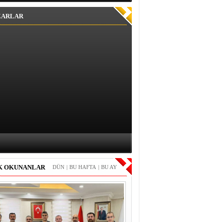
ZARLAR
K OKUNANLAR
DÜN
|
BU HAFTA
|
BU AY