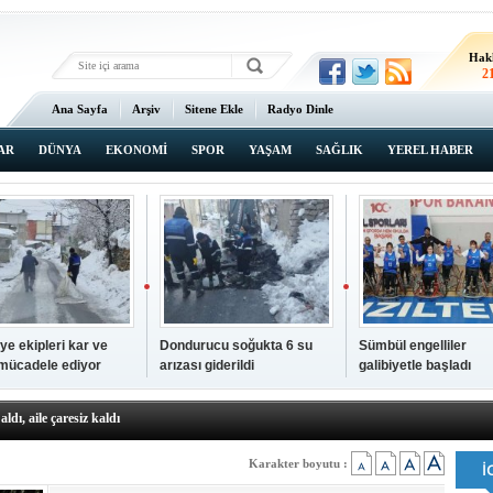
Hak
2
Ana Sayfa
Arşiv
Sitene Ekle
Radyo Dinle
AR
DÜNYA
EKONOMİ
SPOR
YAŞAM
SAĞLIK
YEREL HABER
ye ekipleri kar ve
Dondurucu soğukta 6 su
Sümbül engelliler
 mücadele ediyor
arızası giderildi
galibiyetle başladı
a ve sendika temsilcilerini ağırladı
aldı, aile çaresiz kaldı
iyet Başsavcısı Ufuk Turan görevine başladı
erçelan'a serinlik yolculuğu
Karakter boyutu :
 Gençlerimiz için geleceğe yatırım yapıyoruz