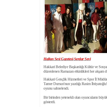
17:35
- Hakkari'ye Raf
17:32
- Dağcı Yüksel Işı
17:30
- Hayvanlar Şarbo
17:27
- Hakkari'de yaz 
19:22
- Cennet-Cehennem
19:19
- CHP Hakkari ve 
19:17
- Cennet Cehenne
19:13
- Bakan Yardımcısı
19:10
- Hakkari'de 503 k
19:08
- Bakan Yardımcıs
Halkın Sesi Gazetesi-Serdar Sevi
Hakkari Belediye Başkanlığı Kültür ve Sosya
düzenlenen Ramazan etkinlikleri her akşam d
Hakkari Gençlik Hizmetleri ve Spor İl Müdürl
Tamer Dursun'nun yazdığı Rasim İhtiyatoğlu'n
oyunu sahnelendi.
Bir birinden yetenekli olan oyuncuların büyük 
gösterdi.