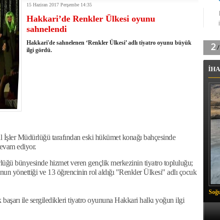
15 Haziran 2017 Perşembe 14:35
tingde Çifte Gurur
Hakkari’de Renkler Ülkesi oyunu
k'ın izini köylüler buldu
sahnelendi
na karşı aşılanıyor
ortasında kış manzarası
Hakkari'de sahnelenen ‘Renkler Ülkesi’ adlı tiyatro oyunu büyük
 Vadisi'nde tarihi güreş finali
ilgi gördü.
26 il başkanını görevden aldı
İHA
m Vadisi'nde şampiyonluk mücadelesi start aldı
 Çelik, Aşiret Lideri Keskin'i ziyaret etti
ilogram Esrar ele geçirildi
ı Ali Çelik Hakkari’de sevgi seli
l İşler Müdürlüğü tarafından eski hükümet konağı bahçesinde
evam ediyor.
üğü bünyesinde hizmet veren gençlik merkezinin tiyatro topluluğu;
un yönettiği ve 13 öğrencinin rol aldığı "Renkler Ülkesi" adlı çocuk
Soğu
başarı ile sergiledikleri tiyatro oyununa Hakkari halkı yoğun ilgi