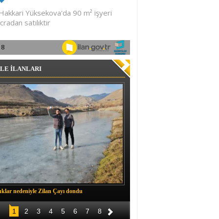
LE İLANLARI
klar nedeniyle Zilan Çayı dondu
Müftü Okuş, Durankaya'da halkla b
1
2
3
4
5
6
7
8