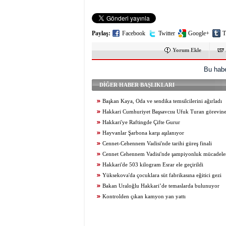
Paylaş:
Facebook
Twitter
Google+
T
Yorum Ekle
Bu habe
DİĞER HABER BAŞLIKLARI
Başkan Kaya, Oda ve sendika temsilcilerini ağırladı
Hakkari Cumhuriyet Başsavcısı Ufuk Turan görevine
Hakkari'ye Raftingde Çifte Gurur
Hayvanlar Şarbona karşı aşılanıyor
Cennet-Cehennem Vadisi'nde tarihi güreş finali
Cennet Cehennem Vadisi'nde şampiyonluk mücadelesi 
Hakkari'de 503 kilogram Esrar ele geçirildi
Yüksekova'da çocuklara süt fabrikasına eğitici gezi
Bakan Uraloğlu Hakkari’de temaslarda bulunuyor
Kontrolden çıkan kamyon yan yattı