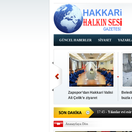
GÜNCEL HABERLER
SİYASET
YAZARL
İHALE İLANLARI
Zapspor’dan Hakkari Valisi
Beledi
Ali Çelik’e ziyaret
buzla
14:38
- Başkan Kaya, Od
17:45
- Yılanlar evi esir 
17:43
- Hakkari Cumhur
Anasayfaya Dön
17:39
- Güneydoğu'dan B
17:37
- Başkan Büyüksu: