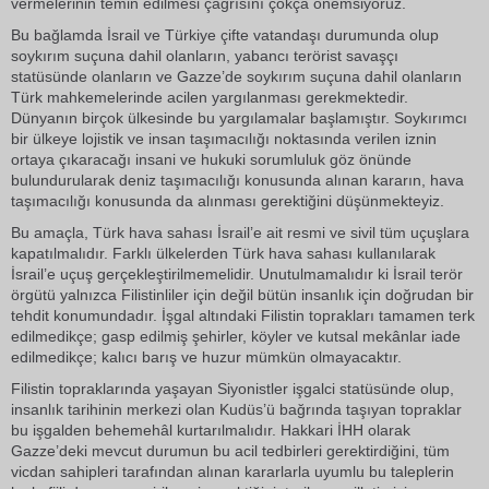
vermelerinin temin edilmesi çağrısını çokça önemsiyoruz.
Bu bağlamda İsrail ve Türkiye çifte vatandaşı durumunda olup
soykırım suçuna dahil olanların, yabancı terörist savaşçı
statüsünde olanların ve Gazze’de soykırım suçuna dahil olanların
Türk mahkemelerinde acilen yargılanması gerekmektedir.
Dünyanın birçok ülkesinde bu yargılamalar başlamıştır. Soykırımcı
bir ülkeye lojistik ve insan taşımacılığı noktasında verilen iznin
ortaya çıkaracağı insani ve hukuki sorumluluk göz önünde
bulundurularak deniz taşımacılığı konusunda alınan kararın, hava
taşımacılığı konusunda da alınması gerektiğini düşünmekteyiz.
Bu amaçla, Türk hava sahası İsrail’e ait resmi ve sivil tüm uçuşlara
kapatılmalıdır. Farklı ülkelerden Türk hava sahası kullanılarak
İsrail’e uçuş gerçekleştirilmemelidir. Unutulmamalıdır ki İsrail terör
örgütü yalnızca Filistinliler için değil bütün insanlık için doğrudan bir
tehdit konumundadır. İşgal altındaki Filistin toprakları tamamen terk
edilmedikçe; gasp edilmiş şehirler, köyler ve kutsal mekânlar iade
edilmedikçe; kalıcı barış ve huzur mümkün olmayacaktır.
Filistin topraklarında yaşayan Siyonistler işgalci statüsünde olup,
insanlık tarihinin merkezi olan Kudüs’ü bağrında taşıyan topraklar
bu işgalden behemehâl kurtarılmalıdır. Hakkari İHH olarak
Gazze’deki mevcut durumun bu acil tedbirleri gerektirdiğini, tüm
vicdan sahipleri tarafından alınan kararlarla uyumlu bu taleplerin