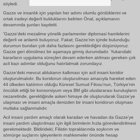
söyledi.
Gazze ve insanlık için yapılan her adımı olumlu gördüklerini ve
ortak iradeyi değerli bulduklarını belirten Önal, açıklamanın
devamında şunları kaydetti.
'Gazze’deki mezalime yönelik parlamenter diplomasi hamlelerini
değerli ve anlamlı buluyoruz. Fakat; Gazze’nin içinde bulunduğu
durumun bundan çok daha fazlasını gerektirdiğini düşünüyoruz.
Gazze geri dönülmez bir aşamaya girmiş durumdadır. Yukarıdaki
kararların uygulama süreçleri devam ederken atılması gereken çok
acil bazı adımlar olduğunu hatırlatmak zorundayız.
Gazze’deki mevcut ablukanın kalkması için acil insani koridor
oluşturulmalıdır. Bu koridorun oluşturulması amacıyla hareket eden
44 ülkeden katılımın olduğu Küresel Sumud Filosu'nun, Türkiye'nin
öncülük ettiği bir konsorsiyum veya BM gibi uluslararası kuruluşların
nezaretinde, gerektiğinde askeri himaye de oluşturularak Gazze’ye
ulaşması ve insani amaçla denizden bir insani koridorun oluşması
mutlaka sağlanmalıdır.
Acil insani yardım amaçlı olarak karadan ve havadan da Gazze’ye
insani yardım ulaştırılması için ilgili birimlerin hızla görevlendirilmesi
gerekmektedir. Bildirideki; Filistin topraklarında soykırım ve
sömürge suçlarını işleyenlerin mahkemeler önünde hesap