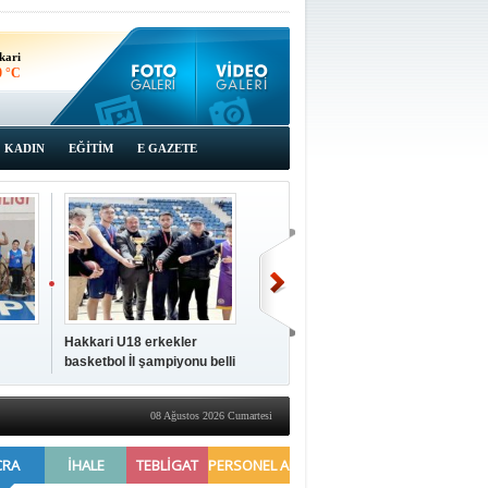
kari
0 °C
KADIN
EĞİTİM
E GAZETE
Hakkari U18 erkekler
Hakkari'de 2025 Yılı
İki a
basketbol İl şampiyonu belli
Yönetimi Gözden Geçirme
ziya
oldu
Toplantısı yapıldı
08 Ağustos 2026 Cumartesi