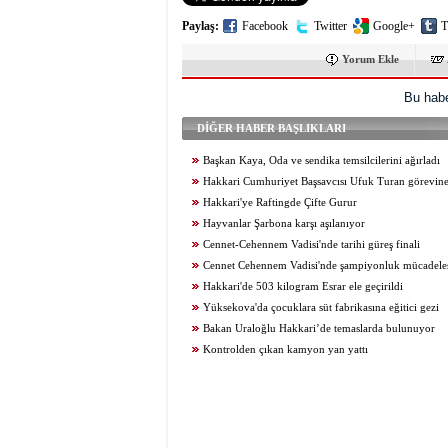
Paylaş:
Facebook
Twitter
Google+
T
Yorum Ekle
Bu habe
DİĞER HABER BAŞLIKLARI
Başkan Kaya, Oda ve sendika temsilcilerini ağırladı
Hakkari Cumhuriyet Başsavcısı Ufuk Turan görevine
Hakkari'ye Raftingde Çifte Gurur
Hayvanlar Şarbona karşı aşılanıyor
Cennet-Cehennem Vadisi'nde tarihi güreş finali
Cennet Cehennem Vadisi'nde şampiyonluk mücadelesi 
Hakkari'de 503 kilogram Esrar ele geçirildi
Yüksekova'da çocuklara süt fabrikasına eğitici gezi
Bakan Uraloğlu Hakkari’de temaslarda bulunuyor
Kontrolden çıkan kamyon yan yattı