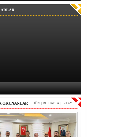
ZARLAR
K OKUNANLAR
DÜN
|
BU HAFTA
|
BU AY