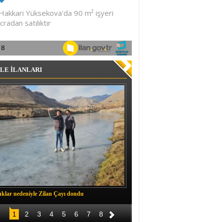
LE İLANLARI
klar nedeniyle Zilan Çayı dondu
Müftü Okuş, Durankaya'da halkla b
1
2
3
4
5
6
7
8