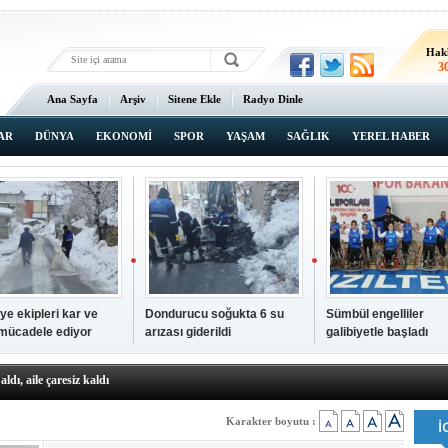
Hak
3
Ana Sayfa
Arşiv
Sitene Ekle
Radyo Dinle
AR
DÜNYA
EKONOMİ
SPOR
YAŞAM
SAĞLIK
YEREL HABER
ye ekipleri kar ve
Dondurucu soğukta 6 su
Sümbül engelliler
 mücadele ediyor
arızası giderildi
galibiyetle başladı
a ve sendika temsilcilerini ağırladı
aldı, aile çaresiz kaldı
iyet Başsavcısı Ufuk Turan görevine başladı
erçelan'a serinlik yolculuğu
Karakter boyutu :
 Gençlerimiz için geleceğe yatırım yapıyoruz