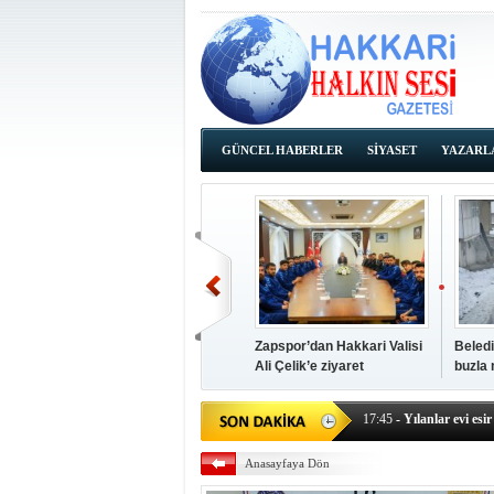
GÜNCEL HABERLER
SİYASET
YAZARL
İHALE İLANLARI
Zapspor’dan Hakkari Valisi
Beledi
Ali Çelik’e ziyaret
buzla
14:38
- Başkan Kaya, Od
17:45
- Yılanlar evi esir 
17:43
- Hakkari Cumhur
Anasayfaya Dön
17:39
- Güneydoğu'dan B
17:37
- Başkan Büyüksu: