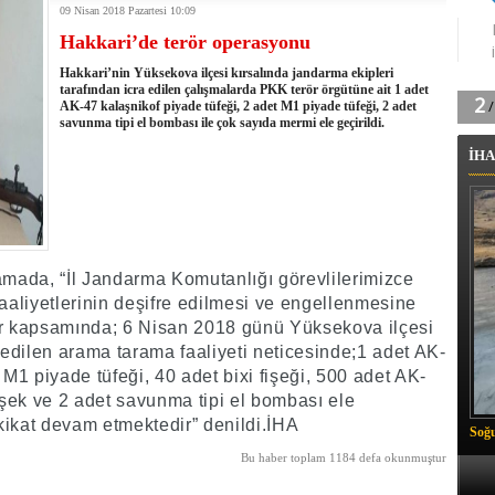
09 Nisan 2018 Pazartesi 10:09
tingde Çifte Gurur
Hakkari’de terör operasyonu
k'ın izini köylüler buldu
na karşı aşılanıyor
Hakkari’nin Yüksekova ilçesi kırsalında jandarma ekipleri
ortasında kış manzarası
tarafından icra edilen çalışmalarda PKK terör örgütüne ait 1 adet
AK-47 kalaşnikof piyade tüfeği, 2 adet M1 piyade tüfeği, 2 adet
 Vadisi'nde tarihi güreş finali
savunma tipi el bombası ile çok sayıda mermi ele geçirildi.
26 il başkanını görevden aldı
İHA
m Vadisi'nde şampiyonluk mücadelesi start aldı
 Çelik, Aşiret Lideri Keskin'i ziyaret etti
ilogram Esrar ele geçirildi
ı Ali Çelik Hakkari’de sevgi seli
amada, “İl Jandarma Komutanlığı görevlilerimizce
aliyetlerinin deşifre edilmesi ve engellenmesine
ar kapsamında; 6 Nisan 2018 günü Yüksekova ilçesi
a edilen arama tarama faaliyeti neticesinde;1 adet AK-
 M1 piyade tüfeği, 40 adet bixi fişeği, 500 adet AK-
fişek ve 2 adet savunma tipi el bombası ele
tahkikat devam etmektedir” denildi.İHA
Soğu
Bu haber toplam 1184 defa okunmuştur