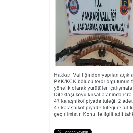
17:35
- Hakkari'ye Raf
17:32
- Dağcı Yüksel Işı
17:30
- Hayvanlar Şarbo
17:27
- Hakkari'de yaz 
19:22
- Cennet-Cehennem
19:19
- CHP Hakkari ve 
19:17
- Cennet Cehenne
19:13
- Bakan Yardımcısı
19:10
- Hakkari'de 503 k
19:08
- Bakan Yardımcıs
Hakkari Valiliğinden yapılan açıkl
PKK/KCK bölücü terör örgütünün fa
yönelik olarak yürütülen çalışmal
Dilektaşı köyü kırsal alanında icr
47 kalaşnikof piyade tüfeği, 2 adet
47 kalaşnikof piyade tüfeğine ait 
geçirilmiştir. Konu ile ilgili adli 