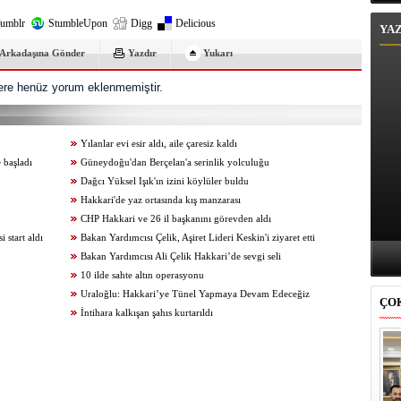
umblr
StumbleUpon
Digg
Delicious
YA
Arkadaşına Gönder
Yazdır
Yukarı
re henüz yorum eklenmemiştir.
Yılanlar evi esir aldı, aile çaresiz kaldı
 başladı
Güneydoğu'dan Berçelan'a serinlik yolculuğu
Dağcı Yüksel Işık'ın izini köylüler buldu
Hakkari'de yaz ortasında kış manzarası
CHP Hakkari ve 26 il başkanını görevden aldı
start aldı
Bakan Yardımcısı Çelik, Aşiret Lideri Keskin'i ziyaret etti
Bakan Yardımcısı Ali Çelik Hakkari’de sevgi seli
10 ilde sahte altın operasyonu
Uraloğlu: Hakkari’ye Tünel Yapmaya Devam Edeceğiz
ÇO
İntihara kalkışan şahıs kurtarıldı