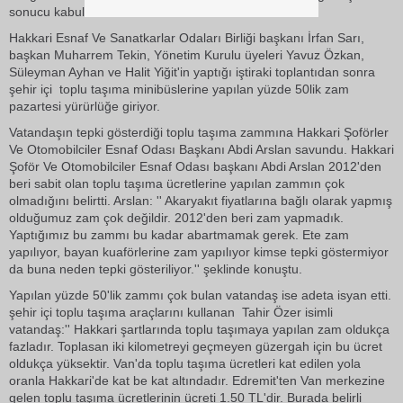
sonucu kabul edildi.
Hakkari Esnaf Ve Sanatkarlar Odaları Birliği başkanı İrfan Sarı,
başkan Muharrem Tekin, Yönetim Kurulu üyeleri Yavuz Özkan,
Süleyman Ayhan ve Halit Yiğit'in yaptığı iştiraki toplantıdan sonra
şehir içi toplu taşıma minibüslerine yapılan yüzde 50lik zam
pazartesi yürürlüğe giriyor.
Vatandaşın tepki gösterdiği toplu taşıma zammına Hakkari Şoförler
Ve Otomobilciler Esnaf Odası Başkanı Abdi Arslan savundu. Hakkari
Şoför Ve Otomobilciler Esnaf Odası başkanı Abdi Arslan 2012'den
beri sabit olan toplu taşıma ücretlerine yapılan zammın çok
olmadığını belirtti. Arslan: '' Akaryakıt fiyatlarına bağlı olarak yapmış
olduğumuz zam çok değildir. 2012'den beri zam yapmadık.
Yaptığımız bu zammı bu kadar abartmamak gerek. Ete zam
yapılıyor, bayan kuaförlerine zam yapılıyor kimse tepki göstermiyor
da buna neden tepki gösteriliyor.'' şeklinde konuştu.
Yapılan yüzde 50'lik zammı çok bulan vatandaş ise adeta isyan etti.
şehir içi toplu taşıma araçlarını kullanan Tahir Özer isimli
vatandaş:'' Hakkari şartlarında toplu taşımaya yapılan zam oldukça
fazladır. Toplasan iki kilometreyi geçmeyen güzergah için bu ücret
oldukça yüksektir. Van'da toplu taşıma ücretleri kat edilen yola
oranla Hakkari'de kat be kat altındadır. Edremit'ten Van merkezine
gelen toplu taşıma ücretlerinin ücreti 1.50 TL'dir. Burada belirli