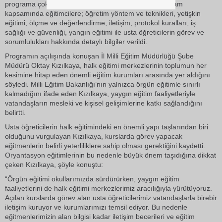
programa çok sayıda usta öğretici adayı katıldı. Program
kapsamında eğitimcilere; öğretim yöntem ve teknikleri, yetişkin
eğitimi, ölçme ve değerlendirme, iletişim, protokol kuralları, iş
sağlığı ve güvenliği, yangın eğitimi ile usta öğreticilerin görev ve
sorumlulukları hakkında detaylı bilgiler verildi.
Programın açılışında konuşan İl Milli Eğitim Müdürlüğü Şube
Müdürü Oktay Kızılkaya, halk eğitimi merkezlerinin toplumun her
kesimine hitap eden önemli eğitim kurumları arasında yer aldığını
söyledi. Milli Eğitim Bakanlığı’nın yalnızca örgün eğitimle sınırlı
kalmadığını ifade eden Kızılkaya, yaygın eğitim faaliyetleriyle
vatandaşların mesleki ve kişisel gelişimlerine katkı sağlandığını
belirtti.
Usta öğreticilerin halk eğitimindeki en önemli yapı taşlarından biri
olduğunu vurgulayan Kızılkaya, kurslarda görev yapacak
eğitmenlerin belirli yeterliliklere sahip olması gerektiğini kaydetti.
Oryantasyon eğitimlerinin bu nedenle büyük önem taşıdığına dikkat
çeken Kızılkaya, şöyle konuştu:
“Örgün eğitimi okullarımızda sürdürürken, yaygın eğitim
faaliyetlerini de halk eğitimi merkezlerimiz aracılığıyla yürütüyoruz.
Açılan kurslarda görev alan usta öğreticilerimiz vatandaşlarla birebir
iletişim kuruyor ve kurumlarımızı temsil ediyor. Bu nedenle
eğitmenlerimizin alan bilgisi kadar iletişim becerileri ve eğitim