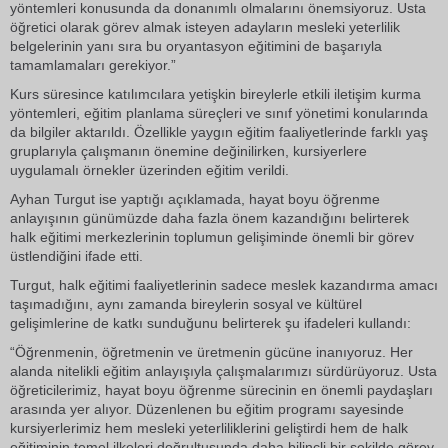
yöntemleri konusunda da donanımlı olmalarını önemsiyoruz. Usta
öğretici olarak görev almak isteyen adayların mesleki yeterlilik
belgelerinin yanı sıra bu oryantasyon eğitimini de başarıyla
tamamlamaları gerekiyor.”
Kurs süresince katılımcılara yetişkin bireylerle etkili iletişim kurma
yöntemleri, eğitim planlama süreçleri ve sınıf yönetimi konularında
da bilgiler aktarıldı. Özellikle yaygın eğitim faaliyetlerinde farklı yaş
gruplarıyla çalışmanın önemine değinilirken, kursiyerlere
uygulamalı örnekler üzerinden eğitim verildi.
Ayhan Turgut ise yaptığı açıklamada, hayat boyu öğrenme
anlayışının günümüzde daha fazla önem kazandığını belirterek
halk eğitimi merkezlerinin toplumun gelişiminde önemli bir görev
üstlendiğini ifade etti.
Turgut, halk eğitimi faaliyetlerinin sadece meslek kazandırma amacı
taşımadığını, aynı zamanda bireylerin sosyal ve kültürel
gelişimlerine de katkı sunduğunu belirterek şu ifadeleri kullandı:
“Öğrenmenin, öğretmenin ve üretmenin gücüne inanıyoruz. Her
alanda nitelikli eğitim anlayışıyla çalışmalarımızı sürdürüyoruz. Usta
öğreticilerimiz, hayat boyu öğrenme sürecinin en önemli paydaşları
arasında yer alıyor. Düzenlenen bu eğitim programı sayesinde
kursiyerlerimiz hem mesleki yeterliliklerini geliştirdi hem de halk
eğitiminin temel ilkeleri doğrultusunda daha bilinçli bir şekilde görev