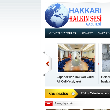
GÜNCEL HABERLER
SİYASET
YAZARL
İHALE İLANLARI
Zapspor’dan Hakkari Valisi
Beledi
Ali Çelik’e ziyaret
buzla
14:38
- Başkan Kaya, Od
17:45
- Yılanlar evi esir 
17:43
- Hakkari Cumhur
Anasayfaya Dön
17:39
- Güneydoğu'dan B
17:37
- Başkan Büyüksu: