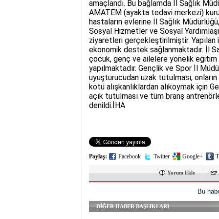
amaçlandı. Bu bağlamda İl Sağlık Müd
AMATEM (ayakta tedavi merkezi) kurul
hastaların evlerine İl Sağlık Müdürlüğü
Sosyal Hizmetler ve Sosyal Yardımlaş
ziyaretleri gerçekleştirilmiştir. Yapıl
ekonomik destek sağlanmaktadır. İl Sa
çocuk, genç ve ailelere yönelik eğitim
yapılmaktadır. Gençlik ve Spor İl Müdü
uyuşturucudan uzak tutulması, onların ül
kötü alışkanlıklardan alıkoymak için G
açık tutulması ve tüm branş antrenörle
denildi.İHA
Paylaş:
Facebook
Twitter
Google+
T
Yorum Ekle
Bu habe
DİĞER HABER BAŞLIKLARI