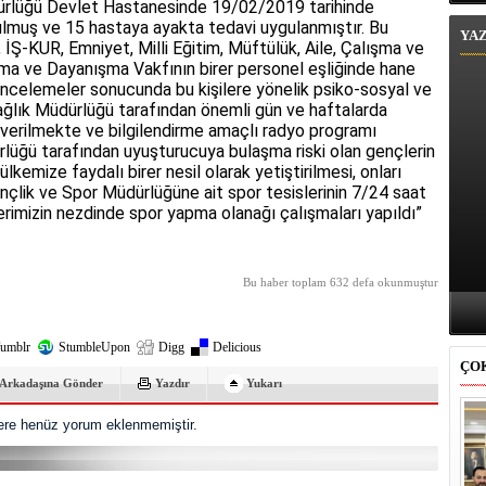
ürlüğü Devlet Hastanesinde 19/02/2019 tarihinde
muş ve 15 hastaya ayakta tedavi uygulanmıştır. Bu
YA
, İŞ-KUR, Emniyet, Milli Eğitim, Müftülük, Aile, Çalışma ve
ma ve Dayanışma Vakfının birer personel eşliğinde hane
an incelemeler sonucunda bu kişilere yönelik psiko-sosyal ve
ğlık Müdürlüğü tarafından önemli gün ve haftalarda
 verilmekte ve bilgilendirme amaçlı radyo programı
rlüğü tarafından uyuşturucuya bulaşma riski olan gençlerin
kemize faydalı birer nesil olarak yetiştirilmesi, onları
ençlik ve Spor Müdürlüğüne ait spor tesislerinin 7/24 saat
rimizin nezdinde spor yapma olanağı çalışmaları yapıldı”
Bu haber toplam 632 defa okunmuştur
umblr
StumbleUpon
Digg
Delicious
ÇO
Arkadaşına Gönder
Yazdır
Yukarı
re henüz yorum eklenmemiştir.