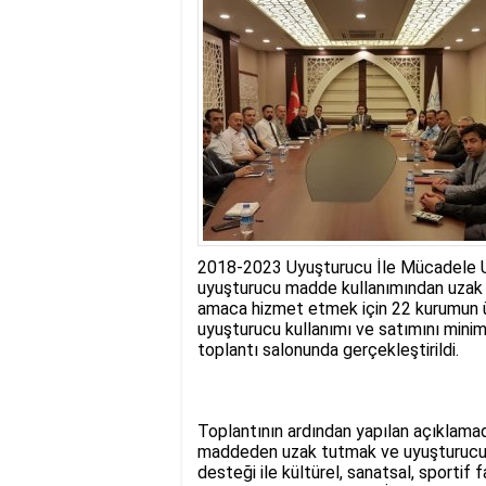
17:35
- Hakkari'ye Raf
17:32
- Dağcı Yüksel Işı
17:30
- Hayvanlar Şarbo
17:27
- Hakkari'de yaz 
19:22
- Cennet-Cehennem
19:19
- CHP Hakkari ve 
19:17
- Cennet Cehenne
19:13
- Bakan Yardımcısı
19:10
- Hakkari'de 503 k
19:08
- Bakan Yardımcıs
2018-2023 Uyuşturucu İle Mücadele Ulu
uyuşturucu madde kullanımından uzak tu
amaca hizmet etmek için 22 kurumun üst
uyuşturucu kullanımı ve satımını minimal
toplantı salonunda gerçekleştirildi.
Toplantının ardından yapılan açıklama
maddeden uzak tutmak ve uyuşturucuya 
desteği ile kültürel, sanatsal, sportif