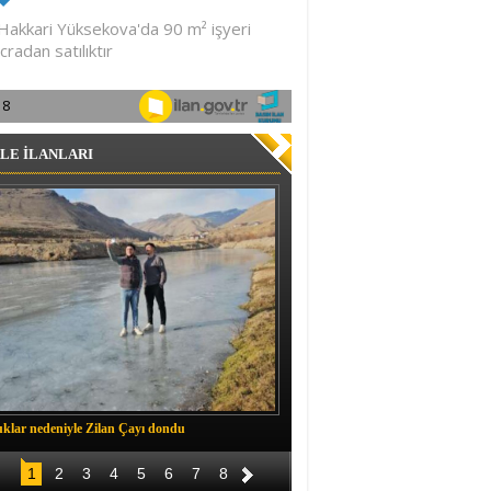
LE İLANLARI
klar nedeniyle Zilan Çayı dondu
Müftü Okuş, Durankaya'da halkla b
1
2
3
4
5
6
7
8