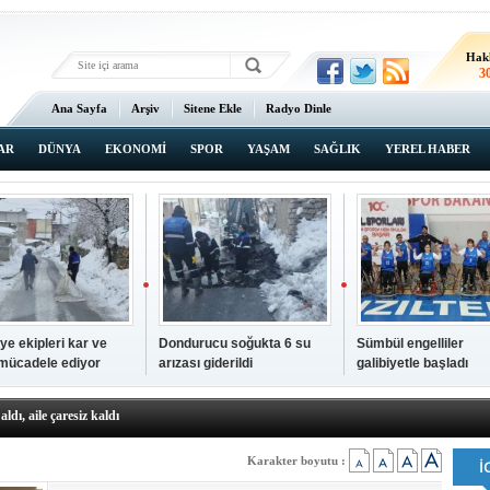
Hak
3
Ana Sayfa
Arşiv
Sitene Ekle
Radyo Dinle
AR
DÜNYA
EKONOMİ
SPOR
YAŞAM
SAĞLIK
YEREL HABER
ye ekipleri kar ve
Dondurucu soğukta 6 su
Sümbül engelliler
 mücadele ediyor
arızası giderildi
galibiyetle başladı
a ve sendika temsilcilerini ağırladı
aldı, aile çaresiz kaldı
iyet Başsavcısı Ufuk Turan görevine başladı
erçelan'a serinlik yolculuğu
Karakter boyutu :
 Gençlerimiz için geleceğe yatırım yapıyoruz