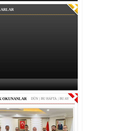
ZARLAR
K OKUNANLAR
DÜN
|
BU HAFTA
|
BU AY