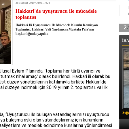
28 Haziran 2019 Cuma 17:24
tingde Çifte Gurur
Hakkari'de uyuşturucu ile mücadele
k'ın izini köylüler buldu
toplantısı
na karşı aşılanıyor
ortasında kış manzarası
Hakkari İli Uyuşturucu İle Mücadele Kurulu Komisyon
 Vadisi'nde tarihi güreş finali
Toplantısı, Hakkari Vali Yardımcısı Mustafa Pala’nın
başkanlığında yapıldı.
26 il başkanını görevden aldı
İHA
m Vadisi'nde şampiyonluk mücadelesi start aldı
 Çelik, Aşiret Lideri Keskin'i ziyaret etti
ilogram Esrar ele geçirildi
ı Ali Çelik Hakkari’de sevgi seli
sal Eylem Planında, ‘toplumu her türlü uyarıcı ve
tmak nihai amaç' olarak belirlendi. Hakkari ili olarak bu
 düzey yöneticilerinin katılımıyla birlikte Hakkari'de
 düzeye indirmek için 2019 yılının 2. toplantısı, valilik
Soğu
da, “Uyuşturucu ile buluşan vatandaşlarımızı uyuşturucu
bulaşma riski olan vatandaşlarımız için kurumların
 faaliyetlere ve meslek edindirme kurslarına yönlendirmesi