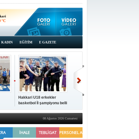
kari
0 °C
KADIN
EĞİTİM
E GAZETE
Hakkari U18 erkekler
Hakkari'de 2025 Yılı
İki a
basketbol İl şampiyonu belli
Yönetimi Gözden Geçirme
ziya
oldu
Toplantısı yapıldı
08 Ağustos 2026 Cumartesi