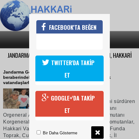
FACEBOOK'TA BEĞEN
SON DAKİKA
KATEGORİLER
JANDARMA GENEL KOMUTANI ORGENERAL ÇETİN, HAKKARİ
ESNAFINI ZİYARET ETTİ
TWITTER'DA TAKİP
Jandarma Genel Komutanı Orgeneral Arif Çetin ve
ET
beraberindekiler, Hakkari’deki esnafı ziyaret ederek
vatandaşlarla çay içip, bir süre sohbet etti.
16 Nisan 2018 Pazartesi 11:35
GOOGLE+'DA TAKİP
Hakkari’deki ziyaretlerini sürdüren
Jandarma Genel Komutanı
ET
Orgeneral Arif Çetin, Van Asayiş Kolordu Komutanı
Korgeneral Salih Karataş ve beraberindeki komutanlar,
Hakkari Valisi Cüneyit Orhan Toprak, eşi Dr. Funda
Bir Daha Gösterme
Toprak, Cumhuriyet Başsavcısı Mustafa Balık, İl