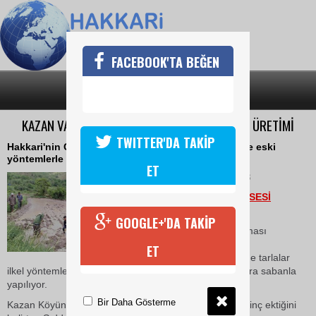
FACEBOOK'TA BEĞEN
SON DAKİKA
KATEGORİLER
KAZAN VADİSİ'NDE ESKİ YÖNTEMLERLE PİRİNÇ ÜRETİMİ
TWITTER'DA TAKİP
Hakkari'nin Çukurca İlçesine bağlı Kazan Vadisinde eski
yöntemlerle pirinç üretimi yapılıyor.
ET
25 Mayıs 2017 Perşembe 13:28
HABER: HAKKARİ HALKIN SESİ
GAZETESİ: SERDAR SEVİ
GOOGLE+'DA TAKİP
Arazi şartlarının elverişsiz olması
sebebiyle tarım makinelerinin
ET
çalışamadığı Kazan Vadisi'nde tarlalar
ilkel yöntemlerle, büyük baş hayvanların bağlandığı kara sabanla
yapılıyor.
Bir Daha Gösterme
Kazan Köyüne bağlı Yapraklı Mahallesi'nde yıllardır pirinç ektiğini