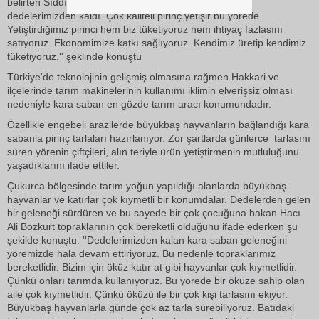
belirten Sıddık Acar isimli vatandaş: ''Bu gelenek bize
dedelerimizden kaldı. Çok kaliteli pirinç yetişir bu yörede.
Yetiştirdiğimiz pirinci hem biz tüketiyoruz hem ihtiyaç fazlasını
satıyoruz. Ekonomimize katkı sağlıyoruz. Kendimiz üretip kendimiz
tüketiyoruz.'' şeklinde konuştu
Türkiye'de teknolojinin gelişmiş olmasına rağmen Hakkari ve
ilçelerinde tarım makinelerinin kullanımı iklimin elverişsiz olması
nedeniyle kara saban en gözde tarım aracı konumundadır.
Özellikle engebeli arazilerde büyükbaş hayvanların bağlandığı kara
sabanla pirinç tarlaları hazırlanıyor. Zor şartlarda günlerce tarlasını
süren yörenin çiftçileri, alın teriyle ürün yetiştirmenin mutluluğunu
yaşadıklarını ifade ettiler.
Çukurca bölgesinde tarım yoğun yapıldığı alanlarda büyükbaş
hayvanlar ve katırlar çok kıymetli bir konumdalar. Dedelerden gelen
bir geleneği sürdüren ve bu sayede bir çok çocuğuna bakan Hacı
Ali Bozkurt topraklarının çok bereketli olduğunu ifade ederken şu
şekilde konuştu: ''Dedelerimizden kalan kara saban geleneğini
yöremizde hala devam ettiriyoruz. Bu nedenle topraklarımız
bereketlidir. Bizim için öküz katır at gibi hayvanlar çok kıymetlidir.
Çünkü onları tarımda kullanıyoruz. Bu yörede bir öküze sahip olan
aile çok kıymetlidir. Çünkü öküzü ile bir çok kişi tarlasını ekiyor.
Büyükbaş hayvanlarla günde çok az tarla sürebiliyoruz. Batıdaki