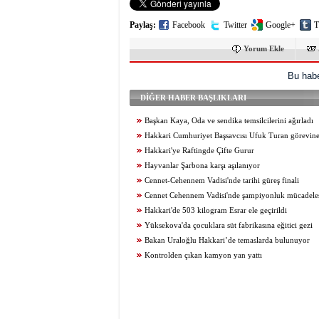
Paylaş:
Facebook
Twitter
Google+
T
Yorum Ekle
Bu habe
DİĞER HABER BAŞLIKLARI
Başkan Kaya, Oda ve sendika temsilcilerini ağırladı
Hakkari Cumhuriyet Başsavcısı Ufuk Turan görevine
Hakkari'ye Raftingde Çifte Gurur
Hayvanlar Şarbona karşı aşılanıyor
Cennet-Cehennem Vadisi'nde tarihi güreş finali
Cennet Cehennem Vadisi'nde şampiyonluk mücadelesi 
Hakkari'de 503 kilogram Esrar ele geçirildi
Yüksekova'da çocuklara süt fabrikasına eğitici gezi
Bakan Uraloğlu Hakkari’de temaslarda bulunuyor
Kontrolden çıkan kamyon yan yattı