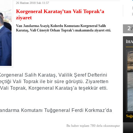
26 Haziran 2018 Salı 11:57
tingde Çifte Gurur
Korgeneral Karataş’tan Vali Toprak’a
k'ın izini köylüler buldu
ziyaret
na karşı aşılanıyor
ortasında kış manzarası
Van Jandarma Asayiş Kolordu Komutanı Korgeneral Salih
 Vadisi'nde tarihi güreş finali
Karataş, Vali Cüneyit Orhan Toprak’ı makamında ziyaret etti.
26 il başkanını görevden aldı
İHA
m Vadisi'nde şampiyonluk mücadelesi start aldı
 Çelik, Aşiret Lideri Keskin'i ziyaret etti
ilogram Esrar ele geçirildi
ı Ali Çelik Hakkari’de sevgi seli
orgeneral Salih Karataş, Valilik Şeref Defterini
iği Vali Toprak ile bir süre görüştü. Ziyaretten
ali Toprak, Korgeneral Karataş’a teşekkür etti.
l Jandarma Komutanı Tuğgeneral Ferdi Korkmaz’da
Soğu
Bu haber toplam 780 defa okunmuştur