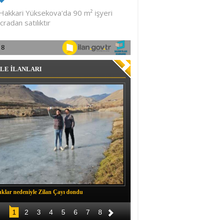
LE İLANLARI
klar nedeniyle Zilan Çayı dondu
Müftü Okuş, Durankaya'da halkla b
1
2
3
4
5
6
7
8