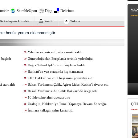
YA
umblr
StumbleUpon
Digg
Delicious
Arkadaşına Gönder
Yazdır
Yukarı
re henüz yorum eklenmemiştir.
Yılanlar evi esir aldı, aile çaresiz kaldı
 başladı
Güneydoğu'dan Berçelan'a serinlik yolculuğu
Dağcı Yüksel Işık'ın izini köylüler buldu
Hakkari'de yaz ortasında kış manzarası
CHP Hakkari ve 26 il başkanını görevden aldı
start aldı
Bakan Yardımcısı Çelik, Aşiret Lideri Keskin'i ziyaret etti
Bakan Yardımcısı Ali Çelik Hakkari’de sevgi seli
10 ilde sahte altın operasyonu
ÇO
Uraloğlu: Hakkari’ye Tünel Yapmaya Devam Edeceğiz
İntihara kalkışan şahıs kurtarıldı