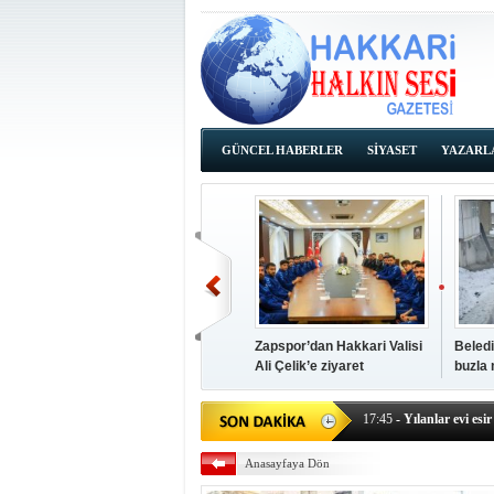
GÜNCEL HABERLER
SİYASET
YAZARL
İHALE İLANLARI
Zapspor’dan Hakkari Valisi
Beledi
Ali Çelik’e ziyaret
buzla
14:38
- Başkan Kaya, Od
17:45
- Yılanlar evi esir 
17:43
- Hakkari Cumhur
Anasayfaya Dön
17:39
- Güneydoğu'dan B
17:37
- Başkan Büyüksu: