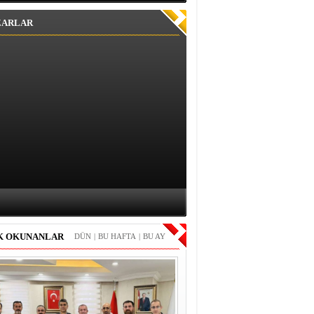
ZARLAR
K OKUNANLAR
DÜN
|
BU HAFTA
|
BU AY