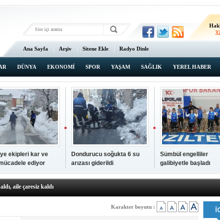
Hak
3
Ana Sayfa
Arşiv
Sitene Ekle
Radyo Dinle
AR
DÜNYA
EKONOMİ
SPOR
YAŞAM
SAĞLIK
YEREL HABER
ye ekipleri kar ve
Dondurucu soğukta 6 su
Sümbül engelliler
 mücadele ediyor
arızası giderildi
galibiyetle başladı
a ve sendika temsilcilerini ağırladı
aldı, aile çaresiz kaldı
iyet Başsavcısı Ufuk Turan görevine başladı
erçelan'a serinlik yolculuğu
Karakter boyutu :
 Gençlerimiz için geleceğe yatırım yapıyoruz