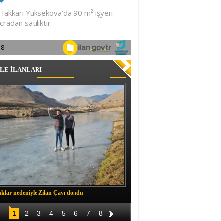
LE İLANLARI
klar nedeniyle Zilan Çayı dondu
Müftü Okuş, Durankaya'da halkla b
1
2
3
4
5
6
7
8