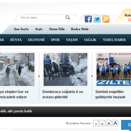
Hak
2
Ana Sayfa
Arşiv
Sitene Ekle
Radyo Dinle
AR
DÜNYA
EKONOMİ
SPOR
YAŞAM
SAĞLIK
YEREL HABER
ye ekipleri kar ve
Dondurucu soğukta 6 su
Sümbül engelliler
 mücadele ediyor
arızası giderildi
galibiyetle başladı
a ve sendika temsilcilerini ağırladı
aldı, aile çaresiz kaldı
iyet Başsavcısı Ufuk Turan görevine başladı
erçelan'a serinlik yolculuğu
Karakter boyutu :
 Gençlerimiz için geleceğe yatırım yapıyoruz