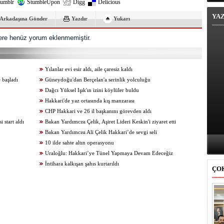
umblr
StumbleUpon
Digg
Delicious
YA
Arkadaşına Gönder
Yazdır
Yukarı
re henüz yorum eklenmemiştir.
Yılanlar evi esir aldı, aile çaresiz kaldı
 başladı
Güneydoğu'dan Berçelan'a serinlik yolculuğu
Dağcı Yüksel Işık'ın izini köylüler buldu
Hakkari'de yaz ortasında kış manzarası
CHP Hakkari ve 26 il başkanını görevden aldı
start aldı
Bakan Yardımcısı Çelik, Aşiret Lideri Keskin'i ziyaret etti
Bakan Yardımcısı Ali Çelik Hakkari’de sevgi seli
10 ilde sahte altın operasyonu
Uraloğlu: Hakkari’ye Tünel Yapmaya Devam Edeceğiz
İntihara kalkışan şahıs kurtarıldı
ÇO