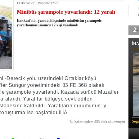
14 Haziran 2018 Perşembe 12:27
tingde Çifte Gurur
Minibüs şarampole yuvarlandı: 12 yaralı
k'ın izini köylüler buldu
na karşı aşılanıyor
Hakkari’nin Şemdinli ilçesinde minibüsün şarampole
ortasında kış manzarası
yuvarlanması sonucu 12 kişi yaralandı.
 Vadisi'nde tarihi güreş finali
26 il başkanını görevden aldı
İHA
m Vadisi'nde şampiyonluk mücadelesi start aldı
 Çelik, Aşiret Lideri Keskin'i ziyaret etti
ilogram Esrar ele geçirildi
ı Ali Çelik Hakkari’de sevgi seli
nli-Derecik yolu üzerindeki Ortaklar köyü
fer Sungur yönetimindeki 33 FE 368 plakalı
nle şarampole yuvarlandı. Kazada sürücü Muzaffer
yaralandı. Yaralılar bölgeye sevk edilen
anesine kaldırıldı. Yaralıların durumunun iyi
 soruşturma ise başlatıldı.İHA
Soğu
Bu haber toplam 853 defa okunmuştur