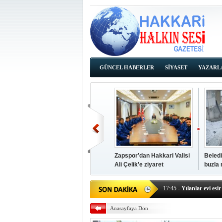
GÜNCEL HABERLER
SİYASET
YAZARL
İHALE İLANLARI
Zapspor’dan Hakkari Valisi
Beledi
Ali Çelik’e ziyaret
buzla
14:38
- Başkan Kaya, Od
17:45
- Yılanlar evi esir 
17:43
- Hakkari Cumhur
Anasayfaya Dön
17:39
- Güneydoğu'dan B
17:37
- Başkan Büyüksu: