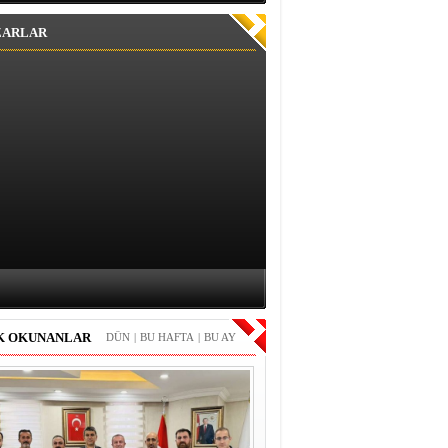
ZARLAR
K OKUNANLAR
DÜN
|
BU HAFTA
|
BU AY