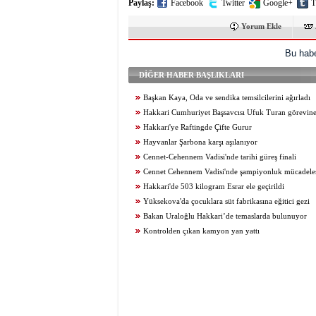
Paylaş:
Facebook
Twitter
Google+
T
Yorum Ekle
Bu habe
DİĞER HABER BAŞLIKLARI
Başkan Kaya, Oda ve sendika temsilcilerini ağırladı
Hakkari Cumhuriyet Başsavcısı Ufuk Turan görevine
Hakkari'ye Raftingde Çifte Gurur
Hayvanlar Şarbona karşı aşılanıyor
Cennet-Cehennem Vadisi'nde tarihi güreş finali
Cennet Cehennem Vadisi'nde şampiyonluk mücadelesi 
Hakkari'de 503 kilogram Esrar ele geçirildi
Yüksekova'da çocuklara süt fabrikasına eğitici gezi
Bakan Uraloğlu Hakkari’de temaslarda bulunuyor
Kontrolden çıkan kamyon yan yattı