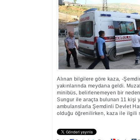
17:35
- Hakkari'ye Raf
17:32
- Dağcı Yüksel Işı
17:30
- Hayvanlar Şarbo
17:27
- Hakkari'de yaz 
19:22
- Cennet-Cehennem
19:19
- CHP Hakkari ve 
19:17
- Cennet Cehenne
19:13
- Bakan Yardımcısı
19:10
- Hakkari'de 503 k
19:08
- Bakan Yardımcıs
Alınan bilgilere göre kaza, -Şemdi
yakınlarında meydana geldi. Muzaf
minibüs, belirlenemeyen bir nede
Sungur ile araçta bulunan 11 kişi 
ambulanslarla Şemdinli Devlet Hast
olduğu öğrenilirken, kaza ile ilgili