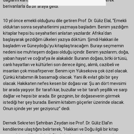
dağlarını karış karış gezerek fotoğraflayan Elal, ata binerek
berivanlarla da bir araya geldi.
10 yıl önce emekli olduğunu dile getiren Prof. Dr. Güliz Elal, “Emekli
olduktan sonra seyahatlerimi yazmaya başladım. Benim yazdığım
kitaplar hepsi bu seyahatleri anlatan yazılardır. Afrika'dan
başlayarak gezdiğim ülkeleri yazıya döktüm. Şimdi Hakkari ile
başladım ve Güneydoğu'yu kitaplaştıracağım. Burayı seçmemin
nedeni ise muhteşem doğası olduğu içindir. Benim yazılarım; doğa,
yaban hayat ve coğrafya ile alakalıdır. Buranın doğası, bitki örtüsü,
canlı hayatları ve kültürleri son derece ilginç, alımlı, cazibeli ve
insanları çok misafirperver. Benim için Yüksekova çok özel olacak.
Çünkü kitabımın ilk basamağı olacak. Yani ilk evlat gibi bir şey
olacak. Hakikaten nefes kesen bir doğası var. Şu an dört mevsimi
bir arada yaşıyor. Bir tarafı kar, buzullar ve bir tarafı yeşillik ve sarp
dağlar ve hepsi bir arada. Bir gezginin, bir doğaseverin görmek
istediği her şey burada. Benim kitabım göçerler üzerinde olacak.
Onun içinde yer yer geziyoruz” dedi.
Dernek Sekreteri Şehriban Zeydan ise Prof. Dr. Güliz Elal'ın
kendilerine ulaştığını belirterek, “Hakkari ve Doğu ilgili bir kitap