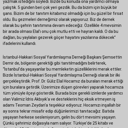
yazmak istediğini söyledi. Bizde bu konuda ona yardımcı olmaya
çalıştık. 5 günden beri çok yeri gezdik. Bu da bizim için büyük bir
şans. Bizim de bir tanıtım kitabımız olmadığı için bu güzel bir fırsat
oldu. Bu gezmeleri derneğimiz olarak yapıyoruz. Biz de dernek
olarak bu şehrin tanıtımına devam edeceğiz. Özellikle 4 mevsimin
bir arada olması Elal'ı onu çok mutlu etti ve hayran kaldı. O da bu
dağları, bu yaylaları gezerek göçer hayatını yazılarına dökecek”
ifadelerini kullandı.
İstanbul-Hakkari Sosyal Yardımlaşma Derneği Başkanı Şemsettin
Demir de, bölgenin gerektiği gibi tanıtılmadığını belirterek,
“İstanbul'da yaşayanlar bu memleketin güzelliklerini merak ettiler.
Bizde İstanbul-Hakkari Sosyal Yardımlaşma Derneği olarak bir ilki
gerçekleştirdik. Prof. Dr. Güliz Elal Hocamız da buraları merak ettiği
için buralara getirdik. Üzerimize düşen görevleri yaparak hocamıza
tüm yönüyle ilçeyi gösterdik. Burada bize gerekli izinlerde yardımcı
olan Valimiz İdris Akbıyık'a ve desteklerini hiç eksik etmeyen iş
adamı Teoman Zeydan'a teşekkür ediyoruz. Hocamızı inşallah bir
ay sonra tekrar misafir edip düğünlerimizi tanıtacağız. Batıda
yaşayan herkese sesleniyorum, gelin bu dört mevsimi yaşayın.
Çünkü şehrimiz doğasıyla nam salıyor. Türkiye'de 25 kitabı ve