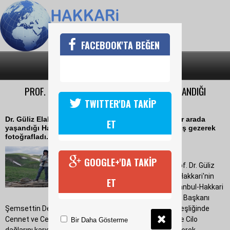
FACEBOOK'TA BEĞEN
SON DAKİKA
KATEGORİLER
PROF. DR. GÜLİZ ELAL, DÖRT MEVSİMİN YAŞANDIĞI
YÜKSEKOVA'YI KARIŞ KARIŞ GEZDİ
TWITTER'DA TAKİP
Dr. Güliz Elal, yazacağı kitabı için dört mevsimin bir arada
ET
yaşandığı Hakkari'nin Yüksekova ilçesini karış karış gezerek
fotoğrafladı.
08 Haziran 2021 Salı 14:22
GOOGLE+'DA TAKİP
Dünyayı karış karış gezen Prof. Dr. Güliz
Elal, yeni yazacağı kitap için Hakkari'nin
ET
Yüksekova ilçesine geldi. İstanbul-Hakkari
Sosyal Yardımlaşma Derneği Başkanı
Şemsettin Demir ile Dernek Rehberi Şehriban Zeydan eşliğinde
Cennet ve Cehennem Vadisi, buzullar, Meydan Belek ve Cilo
Bir Daha Gösterme