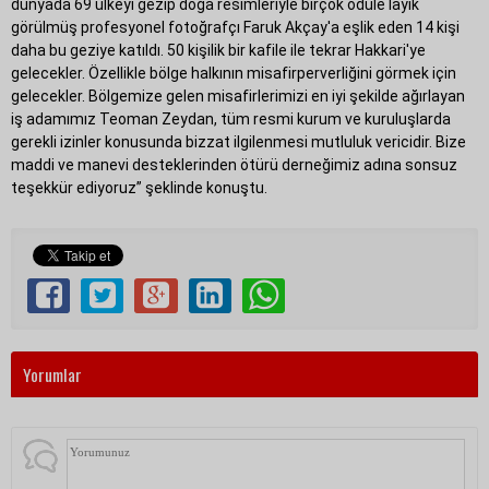
dünyada 69 ülkeyi gezip doğa resimleriyle birçok ödüle layık
görülmüş profesyonel fotoğrafçı Faruk Akçay'a eşlik eden 14 kişi
daha bu geziye katıldı. 50 kişilik bir kafile ile tekrar Hakkari'ye
gelecekler. Özellikle bölge halkının misafirperverliğini görmek için
gelecekler. Bölgemize gelen misafirlerimizi en iyi şekilde ağırlayan
iş adamımız Teoman Zeydan, tüm resmi kurum ve kuruluşlarda
gerekli izinler konusunda bizzat ilgilenmesi mutluluk vericidir. Bize
maddi ve manevi desteklerinden ötürü derneğimiz adına sonsuz
teşekkür ediyoruz” şeklinde konuştu.
Yorumlar