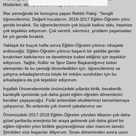
Müdürleri, idari personel ve öğrenciler katıldı.
İftar yemeğinde bir konuşma yapan Rektör Pakiş: “Sevgili
öğrencilerimiz, Değerli hocalarım; 2016-2017 Eğitim-Öğretim yılını
geride bıraktık. Siz öğrencilerimizin çok büyük katkısı oldu, hepinize
çok teşekkür ediyorum. Çok verimli, sıkıntısız, problem yaşamadan
bir yılı geride bıraktık.
Yaklaşık bir buçuk hafta sonra Eğitim-Öğretim yılımızı nihayete
erdireceğiz. Eğitim-Öğretim yılımızı başarılı bir şekilde geride
bırakırken katkılarınız ve davetimize icabet ettiğiniz için teşekkür
ediyorum. Sağlık, Kültür ve Spor Daire Başkanlığımız bütün
elemanları ile bu yemeği düzenledikleri için, öğrencilerimiz ve
çalışma arkadaşlarımıza böyle bir imkânı sundukları için bu
arkadaşlara da çok teşekkür ediyorum.
İnşallah Üniversitemizde önümüzdeki yıllarda birlik, beraberlik,
kardeşlik içerisinde çok daha güzel eğitim-öğretim dönemlerini
beraber yaşayacağız. Fiziki anlamdaki eksiklerimizi tamamlamaya
çalışıyoruz. Bu anlamda çok önemli çabalarımız var.
Önümüzdeki 2017-2018 Eğitim-Öğretim yılından itibaren çok daha
güzel şartlarda enerjimizi bir araya getirerek çok daha güzel bir
eğitim-öğretim yılını birlikte geçireceğimize olan inancım tamdır.
Şimdiden size başarılar diliyorum. Sınav döneminden sonra uzun