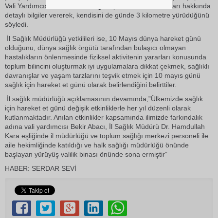
Vali Yardımcısı Bekir Abacı, sağlık için hareket et konuları hakkında
detaylı bilgiler vererek, kendisini de günde 3 kilometre yürüdüğünü
söyledi.
İl Sağlık Müdürlüğü yetkilileri ise, 10 Mayıs dünya hareket günü
olduğunu, dünya sağlık örgütü tarafından bulaşıcı olmayan
hastalıkların önlenmesinde fiziksel aktivitenin yararları konusunda
toplum bilincini oluşturmak iyi uygulamalara dikkat çekmek, sağlıklı
davranışlar ve yaşam tarzlarını teşvik etmek için 10 mayıs günü
sağlık için hareket et günü olarak belirlendiğini belirttiler.
İl sağlık müdürlüğü açıklamasının devamında,”Ülkemizde sağlık
için hareket et günü değişik etkinliklerle her yıl düzenli olarak
kutlanmaktadır. Anılan etkinlikler kapsamında ilimizde farkındalık
adına vali yardımcısı Bekir Abacı, İl Sağlık Müdürü Dr. Hamdullah
Kara eşliğinde il müdürlüğü ve toplum sağlığı merkezi personeli ile
aile hekimliğinde katıldığı ve halk sağlığı müdürlüğü önünde
başlayan yürüyüş valilik binası önünde sona ermiştir”
HABER: SERDAR SEVİ