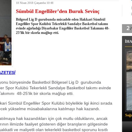
18 Nisan 2018 Çarşamba 10:48
tingde Çifte Gurur
Sümbül Engelliler’den Buruk Sevinç
k'ın izini köylüler buldu
na karşı aşılanıyor
Bölgesel Lig D gurubunda mücadele eden Hakkari Sümbül
ortasında kış manzarası
Engelliler Spor Kulübü Tekerlekli Sandalye Basketbol takımı
evinde ağırladığı Diyarbakır Engelliler Basketbol Takımını 48-
 Vadisi'nde tarihi güreş finali
25’lik bir skorla mağlup etti.
26 il başkanını görevden aldı
İHA
m Vadisi'nde şampiyonluk mücadelesi start aldı
 Çelik, Aşiret Lideri Keskin'i ziyaret etti
ilogram Esrar ele geçirildi
ı Ali Çelik Hakkari’de sevgi seli
AZETESİ
syonu bünyesinde Basketbol Bölgesel Lig D gurubunda
 Spor Kulübü Tekerlekli Sandalye Basketbol takımı evinde
Takımını 48-25’lik bir skorla mağlup etti.
i Sümbül Engelliler Spor Kulübü böylelikle ligi ikinci sırada
ilecek yükselme müsabakalarına katılmayı hak kazandı.
Soğu
tılmaya hak kazandıkları için çok mutlu olduklarını, ancak
arının ilimizde faaliyet gösteren diğer branşların gölgesinde
katli ve maliyetli olan tekerlekli basketbol sporunu kısıtlı