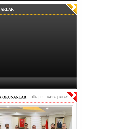
ZARLAR
K OKUNANLAR
DÜN
|
BU HAFTA
|
BU AY