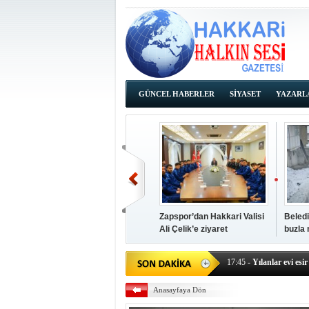
GÜNCEL HABERLER
SİYASET
YAZARL
İHALE İLANLARI
Zapspor’dan Hakkari Valisi
Beledi
Ali Çelik’e ziyaret
buzla
14:38
- Başkan Kaya, Od
17:45
- Yılanlar evi esir 
17:43
- Hakkari Cumhur
Anasayfaya Dön
17:39
- Güneydoğu'dan B
17:37
- Başkan Büyüksu: