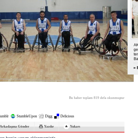
AK
ge
te
Ba
Bu haber toplam 819 defa okunmuştur
umblr
StumbleUpon
Digg
Delicious
Arkadaşına Gönder
Yazdır
Yukarı