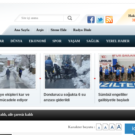
Hak
3
Ana Sayfa
Arşiv
Sitene Ekle
Radyo Dinle
AR
DÜNYA
EKONOMİ
SPOR
YAŞAM
SAĞLIK
YEREL HABER
ye ekipleri kar ve
Dondurucu soğukta 6 su
Sümbül engelliler
 mücadele ediyor
arızası giderildi
galibiyetle başladı
a ve sendika temsilcilerini ağırladı
aldı, aile çaresiz kaldı
iyet Başsavcısı Ufuk Turan görevine başladı
erçelan'a serinlik yolculuğu
Karakter boyutu :
 Gençlerimiz için geleceğe yatırım yapıyoruz