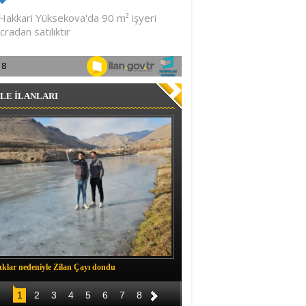
LE İLANLARI
klar nedeniyle Zilan Çayı dondu
Müftü Okuş, Durankaya'da halkla b
1
2
3
4
5
6
7
8