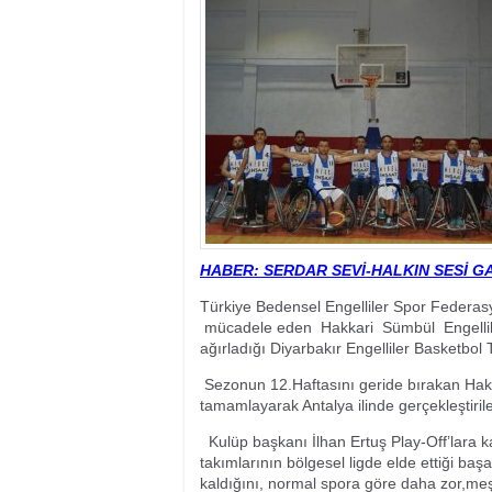
17:35
- Hakkari'ye Raf
17:32
- Dağcı Yüksel Işı
17:30
- Hayvanlar Şarbo
17:27
- Hakkari'de yaz 
19:22
- Cennet-Cehennem
19:19
- CHP Hakkari ve 
19:17
- Cennet Cehenne
19:13
- Bakan Yardımcısı
19:10
- Hakkari'de 503 k
19:08
- Bakan Yardımcıs
HABER: SERDAR SEVİ-HALKIN SESİ G
Türkiye Bedensel Engelliler Spor Federa
mücadele eden Hakkari Sümbül Engelliler
ağırladığı Diyarbakır Engelliler Basketbol 
Sezonun 12.Haftasını geride bırakan Hakkar
tamamlayarak Antalya ilinde gerçekleştir
Kulüp başkanı İlhan Ertuş Play-Off’lara ka
takımlarının bölgesel ligde elde ettiği baş
kaldığını, normal spora göre daha zor,meşak