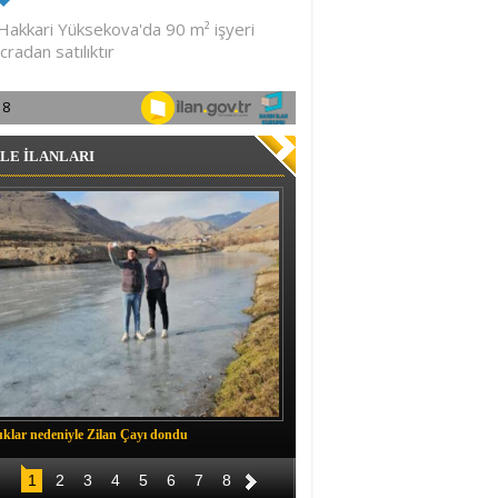
LE İLANLARI
klar nedeniyle Zilan Çayı dondu
Müftü Okuş, Durankaya'da halkla b
1
2
3
4
5
6
7
8