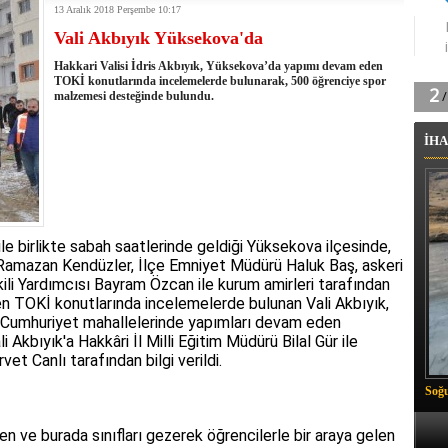
13 Aralık 2018 Perşembe 10:17
tingde Çifte Gurur
Vali Akbıyık Yüksekova'da
k'ın izini köylüler buldu
na karşı aşılanıyor
Hakkari Valisi İdris Akbıyık, Yüksekova’da yapımı devam eden
ortasında kış manzarası
TOKİ konutlarında incelemelerde bulunarak, 500 öğrenciye spor
malzemesi desteğinde bulundu.
 Vadisi'nde tarihi güreş finali
26 il başkanını görevden aldı
İHA
m Vadisi'nde şampiyonluk mücadelesi start aldı
 Çelik, Aşiret Lideri Keskin'i ziyaret etti
ilogram Esrar ele geçirildi
ı Ali Çelik Hakkari’de sevgi seli
ile birlikte sabah saatlerinde geldiği Yüksekova ilçesinde,
amazan Kendüzler, İlçe Emniyet Müdürü Haluk Baş, askeri
li Yardımcısı Bayram Özcan ile kurum amirleri tarafından
en TOKİ konutlarında incelemelerde bulunan Vali Akbıyık,
k ve Cumhuriyet mahallelerinde yapımları devam eden
Akbıyık'a Hakkâri İl Milli Eğitim Müdürü Bilal Gür ile
et Canlı tarafından bilgi verildi.
Soğu
 ve burada sınıfları gezerek öğrencilerle bir araya gelen