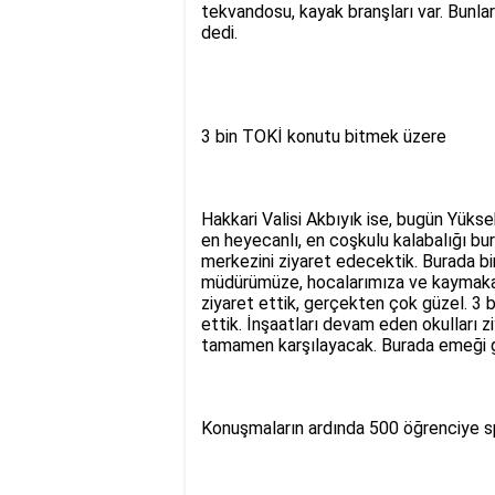
tekvandosu, kayak branşları var. Bunla
dedi.
3 bin TOKİ konutu bitmek üzere
Hakkari Valisi Akbıyık ise, bugün Yüksek
en heyecanlı, en coşkulu kalabalığı b
merkezini ziyaret edecektik. Burada b
müdürümüze, hocalarımıza ve kaymaka
ziyaret ettik, gerçekten çok güzel. 3 b
ettik. İnşaatları devam eden okulları z
tamamen karşılayacak. Burada emeği ge
Konuşmaların ardında 500 öğrenciye sp