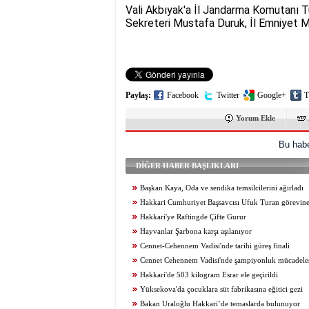
Vali Akbıyak'a İl Jandarma Komutanı Tu
Sekreteri Mustafa Duruk, İl Emniyet M
Paylaş:
Facebook
Twitter
Google+
T
Yorum Ekle
Bu habe
DİĞER HABER BAŞLIKLARI
Başkan Kaya, Oda ve sendika temsilcilerini ağırladı
Hakkari Cumhuriyet Başsavcısı Ufuk Turan görevine
Hakkari'ye Raftingde Çifte Gurur
Hayvanlar Şarbona karşı aşılanıyor
Cennet-Cehennem Vadisi'nde tarihi güreş finali
Cennet Cehennem Vadisi'nde şampiyonluk mücadelesi 
Hakkari'de 503 kilogram Esrar ele geçirildi
Yüksekova'da çocuklara süt fabrikasına eğitici gezi
Bakan Uraloğlu Hakkari’de temaslarda bulunuyor