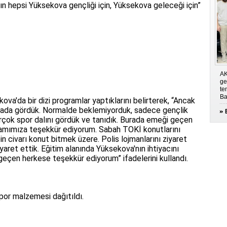
rın hepsi Yüksekova gençliği için, Yüksekova geleceği için”
AK
ge
te
Ba
ova'da bir dizi programlar yaptıklarını belirterek, “Ancak
urada gördük. Normalde beklemiyorduk, sadece gençlik
irçok spor dalını gördük ve tanıdık. Burada emeği geçen
mımıza teşekkür ediyorum. Sabah TOKİ konutlarını
in civarı konut bitmek üzere. Polis lojmanlarını ziyaret
iyaret ettik. Eğitim alanında Yüksekova'nın ihtiyacını
çen herkese teşekkür ediyorum” ifadelerini kullandı.
or malzemesi dağıtıldı.