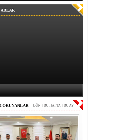
ZARLAR
K OKUNANLAR
DÜN
|
BU HAFTA
|
BU AY