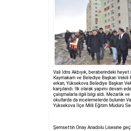
17:35
- Hakkari'ye Raf
17:32
- Dağcı Yüksel Işı
17:30
- Hayvanlar Şarbo
17:27
- Hakkari'de yaz 
19:22
- Cennet-Cehennem
19:19
- CHP Hakkari ve 
19:17
- Cennet Cehenne
19:13
- Bakan Yardımcısı
19:10
- Hakkari'de 503 k
19:08
- Bakan Yardımcıs
Vali İdris Akbıyık, beraberindeki heyet 
Kaymakam ve Belediye Başkan Vekili R
erkan, Yüksekova Belediye Başkan Veki
karşılandı. İlk olarak yapımı devam ed
çalışmalarla ilgili bilgi aldı. Mezarlı
okullarda da incelemelerde bulunan Vali 
Yüksekova İlçe Milli Eğitim Müdürü Serv
Şemsettin Onay Anadolu Lisesine geçen