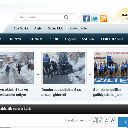
Hak
2
Ana Sayfa
Arşiv
Sitene Ekle
Radyo Dinle
AR
DÜNYA
EKONOMİ
SPOR
YAŞAM
SAĞLIK
YEREL HABER
ye ekipleri kar ve
Dondurucu soğukta 6 su
Sümbül engelliler
 mücadele ediyor
arızası giderildi
galibiyetle başladı
a ve sendika temsilcilerini ağırladı
aldı, aile çaresiz kaldı
iyet Başsavcısı Ufuk Turan görevine başladı
erçelan'a serinlik yolculuğu
Karakter boyutu :
 Gençlerimiz için geleceğe yatırım yapıyoruz