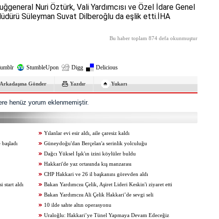
ğgeneral Nuri Öztürk, Vali Yardımcısı ve Özel İdare Genel
üdürü Süleyman Suvat Dilberoğlu da eşlik etti.İHA
Bu haber toplam 874 defa okunmuştur
umblr
StumbleUpon
Digg
Delicious
Arkadaşına Gönder
Yazdır
Yukarı
re henüz yorum eklenmemiştir.
Yılanlar evi esir aldı, aile çaresiz kaldı
 başladı
Güneydoğu'dan Berçelan'a serinlik yolculuğu
Dağcı Yüksel Işık'ın izini köylüler buldu
Hakkari'de yaz ortasında kış manzarası
CHP Hakkari ve 26 il başkanını görevden aldı
start aldı
Bakan Yardımcısı Çelik, Aşiret Lideri Keskin'i ziyaret etti
Bakan Yardımcısı Ali Çelik Hakkari’de sevgi seli
10 ilde sahte altın operasyonu
Uraloğlu: Hakkari’ye Tünel Yapmaya Devam Edeceğiz