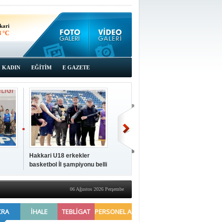
kari
8 °C
KADIN
EĞİTİM
E GAZETE
Hakkari U18 erkekler
Hakkari'de 2025 Yılı
İki a
basketbol İl şampiyonu belli
Yönetimi Gözden Geçirme
ziya
oldu
Toplantısı yapıldı
06 Ağustos 2026 Perşembe