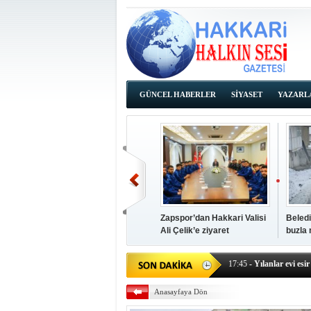
GÜNCEL HABERLER
SİYASET
YAZARL
İHALE İLANLARI
Zapspor’dan Hakkari Valisi
Beledi
Ali Çelik’e ziyaret
buzla
14:38
- Başkan Kaya, Od
17:45
- Yılanlar evi esir 
17:43
- Hakkari Cumhur
Anasayfaya Dön
17:39
- Güneydoğu'dan B
17:37
- Başkan Büyüksu: