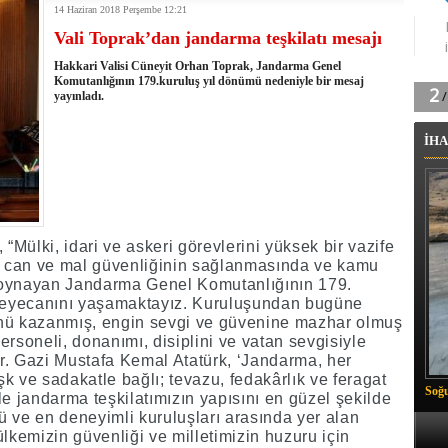
14 Haziran 2018 Perşembe 12:21
tingde Çifte Gurur
Vali Toprak’dan jandarma teşkilatı mesajı
k'ın izini köylüler buldu
na karşı aşılanıyor
Hakkari Valisi Cüneyit Orhan Toprak, Jandarma Genel
ortasında kış manzarası
Komutanlığının 179.kuruluş yıl dönümü nedeniyle bir mesaj
yayınladı.
 Vadisi'nde tarihi güreş finali
26 il başkanını görevden aldı
İHA
m Vadisi'nde şampiyonluk mücadelesi start aldı
 Çelik, Aşiret Lideri Keskin'i ziyaret etti
ilogram Esrar ele geçirildi
ı Ali Çelik Hakkari’de sevgi seli
 “Mülki, idari ve askeri görevlerini yüksek bir vazife
ın can ve mal güvenliğinin sağlanmasında ve kamu
 oynayan Jandarma Genel Komutanlığının 179.
heyecanını yaşamaktayız. Kuruluşundan bugüne
ünü kazanmış, engin sevgi ve güvenine mazhar olmuş
personeli, donanımı, disiplini ve vatan sevgisiyle
tır. Gazi Mustafa Kemal Atatürk, ‘Jandarma, her
k ve sadakatle bağlı; tevazu, fedakârlık ve feragat
Soğu
le jandarma teşkilatımızın yapısını en güzel şekilde
lü ve en deneyimli kuruluşları arasında yer alan
kemizin güvenliği ve milletimizin huzuru için