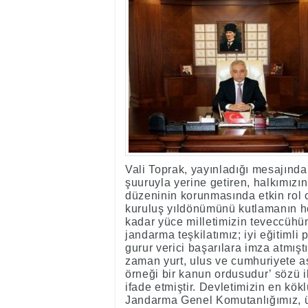
17:35
- Hakkari'ye Raf
17:32
- Dağcı Yüksel Işı
17:30
- Hayvanlar Şarbo
17:27
- Hakkari'de yaz 
19:22
- Cennet-Cehennem
19:19
- CHP Hakkari ve 
19:17
- Cennet Cehenne
19:13
- Bakan Yardımcısı
19:10
- Hakkari'de 503 k
19:08
- Bakan Yardımcıs
Vali Toprak, yayınladığı mesajında,
şuuruyla yerine getiren, halkımız
düzeninin korunmasında etkin rol
kuruluş yıldönümünü kutlamanın 
kadar yüce milletimizin teveccüh
jandarma teşkilatımız; iyi eğitimli 
gurur verici başarılara imza atmış
zaman yurt, ulus ve cumhuriyete aş
örneği bir kanun ordusudur’ sözü i
ifade etmiştir. Devletimizin en kök
Jandarma Genel Komutanlığımız, ül