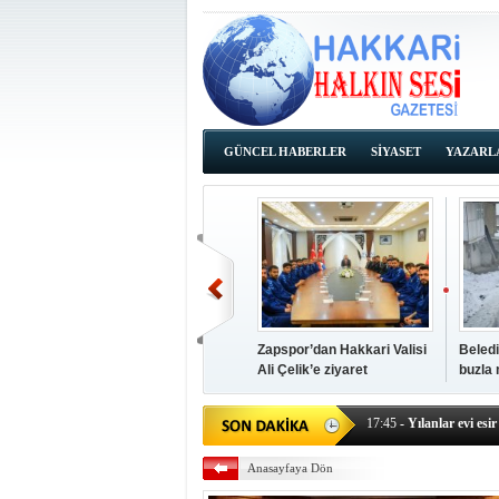
GÜNCEL HABERLER
SİYASET
YAZARL
İHALE İLANLARI
Zapspor’dan Hakkari Valisi
Beledi
Ali Çelik’e ziyaret
buzla
14:38
- Başkan Kaya, Od
17:45
- Yılanlar evi esir 
17:43
- Hakkari Cumhur
Anasayfaya Dön
17:39
- Güneydoğu'dan B
17:37
- Başkan Büyüksu: