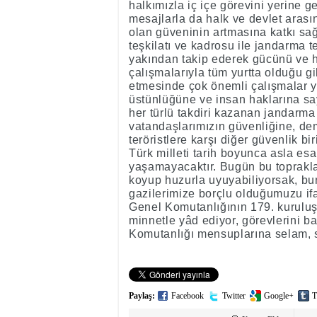
halkımızla iç içe görevini yerine g
mesajlarla da halk ve devlet arası
olan güveninin artmasına katkı sağ
teşkilatı ve kadrosu ile jandarma t
yakından takip ederek gücünü ve ha
çalışmalarıyla tüm yurtta olduğu g
etmesinde çok önemli çalışmalar yü
üstünlüğüne ve insan haklarına say
her türlü takdiri kazanan jandarma
vatandaşlarımızın güvenliğine, de
teröristlere karşı diğer güvenlik bi
Türk milleti tarih boyunca asla es
yaşamayacaktır. Bugün bu toprakla
koyup huzurla uyuyabiliyorsak, bun
gazilerimize borçlu olduğumuzu i
Genel Komutanlığının 179. kuruluş 
minnetle yâd ediyor, görevlerini 
Komutanlığı mensuplarına selam, s
Paylaş:
Facebook
Twitter
Google+
T