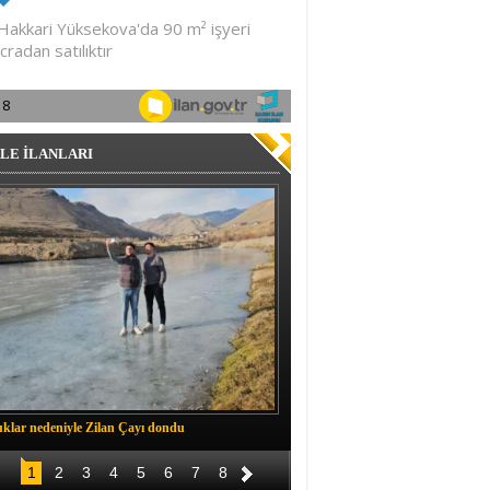
LE İLANLARI
klar nedeniyle Zilan Çayı dondu
Müftü Okuş, Durankaya'da halkla b
1
2
3
4
5
6
7
8