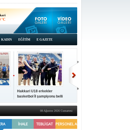
kari
0 °C
KADIN
EĞİTİM
E GAZETE
Hakkari U18 erkekler
Hakkari'de 2025 Yılı
İki a
basketbol İl şampiyonu belli
Yönetimi Gözden Geçirme
ziya
oldu
Toplantısı yapıldı
08 Ağustos 2026 Cumartesi