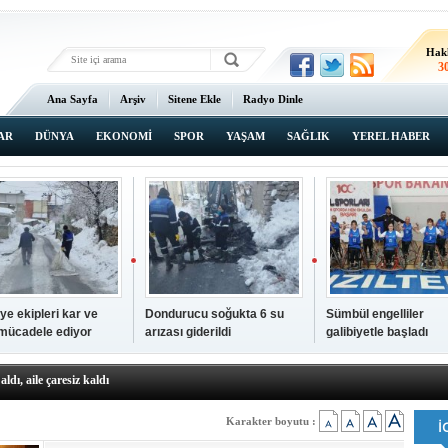
Hak
3
Ana Sayfa
Arşiv
Sitene Ekle
Radyo Dinle
AR
DÜNYA
EKONOMİ
SPOR
YAŞAM
SAĞLIK
YEREL HABER
ye ekipleri kar ve
Dondurucu soğukta 6 su
Sümbül engelliler
 mücadele ediyor
arızası giderildi
galibiyetle başladı
a ve sendika temsilcilerini ağırladı
aldı, aile çaresiz kaldı
iyet Başsavcısı Ufuk Turan görevine başladı
erçelan'a serinlik yolculuğu
Karakter boyutu :
 Gençlerimiz için geleceğe yatırım yapıyoruz