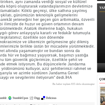
etirirken, aynı zamanda verdiği sosyal ve kültürel
nda köprü oluşturarak vatandaşlarımızın devletimize
YA
lamaktadır. Köklü geçmişi, ülke sathına yayılmış
eşkilatı, günümüzün teknolojik gelişmelerini
rekât yeteneğini her geçen gün arttırmakta, özverili
ibi ilimizde de huzur ve güven ortamının devam
rütmektedir. Atatürk ilkelerine bağlı, hukukun
gılı görev anlayışıyla kararlı ve fedakâr tutumuyla
 teşkilatımız; özellikle son dönemde
mokrasimize ve ülkemizin gelişmesine göz dikmiş
rimlerimizle birlikte üstün bir mücadele yürütmektedir.
aret altında yaşamamıştır ve bundan sonra da
rda hür ve bağımsız yaşıyorsak, başımızı yastığa
u tüm güvenlik güçlerimize, özellikle şehit ve
fade etmek istiyorum. Bu düşüncelerle Jandarma
yıldönümünü kutluyor, aziz şehitlerimizi rahmet ve
başarıyla ve azimle sürdüren Jandarma Genel
aygı ve sevgilerimi iletiyorum” dedi.İHA
ÇO
Bu haber toplam 835 defa okunmuştur
umblr
StumbleUpon
Digg
Delicious