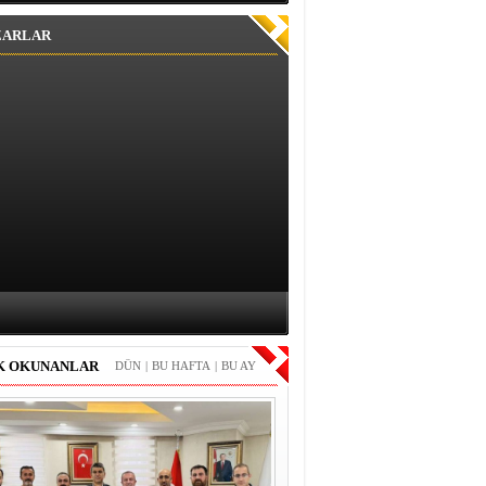
ZARLAR
K OKUNANLAR
DÜN
|
BU HAFTA
|
BU AY