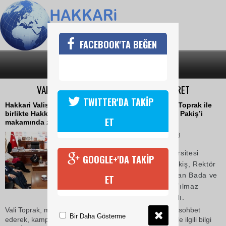
FACEBOOK'TA BEĞEN
SON DAKİKA
KATEGORİLER
VALİ TOPRAK’TAN REKTÖR PAKİŞ’E ZİYARET
TWITTER'DA TAKİP
Hakkari Valisi Cüneyit Orhan Toprak, eşi Dr.Funda Toprak ile
birlikte Hakkâri Üniversitesi Rektörü Prof. Dr. Ömer Pakiş’i
ET
makamında ziyaret etti.
09 Kasım 2017 Perşembe 12:58
Vali Toprak, Hakkâri Üniversitesi
GOOGLE+'DA TAKİP
Rektörü Prof. Dr. Ömer Pakiş, Rektör
Yardımcısı Prof. Dr. Erdoğan Bada ve
ET
Yapı İşleri Daire Başkanı Yılmaz
Demir tarafından karşılandı.
Vali Toprak, makamında ziyaret ettiği Pakiş ile bir süre sohbet
Bir Daha Gösterme
ederek, kampüs yerleşkesi ve mevcut hizmet binaları ile ilgili bilgi