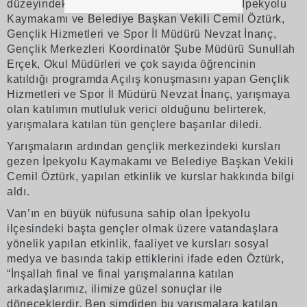
düzeyindeki iki farklı kategoride gerçekleşti. İpekyolu
Kaymakamı ve Belediye Başkan Vekili Cemil Öztürk,
Gençlik Hizmetleri ve Spor İl Müdürü Nevzat İnanç,
Gençlik Merkezleri Koordinatör Şube Müdürü Sunullah
Erçek, Okul Müdürleri ve çok sayıda öğrencinin
katıldığı programda Açılış konuşmasını yapan Gençlik
Hizmetleri ve Spor İl Müdürü Nevzat İnanç, yarışmaya
olan katılımın mutluluk verici olduğunu belirterek,
yarışmalara katılan tün gençlere başarılar diledi.
Yarışmaların ardından gençlik merkezindeki kursları
gezen İpekyolu Kaymakamı ve Belediye Başkan Vekili
Cemil Öztürk, yapılan etkinlik ve kurslar hakkında bilgi
aldı.
Van’ın en büyük nüfusuna sahip olan İpekyolu
ilçesindeki başta gençler olmak üzere vatandaşlara
yönelik yapılan etkinlik, faaliyet ve kursları sosyal
medya ve basında takip ettiklerini ifade eden Öztürk,
“İnşallah final ve final yarışmalarına katılan
arkadaşlarımız, ilimize güzel sonuçlar ile
döneceklerdir. Ben şimdiden bu yarışmalara katılan