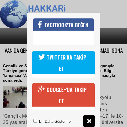
FACEBOOK'TA BEĞEN
SON DAKİKA
KATEGORİLER
VAN’DA GENÇLİK MERKEZLERİ ARASI BİLGİ YARIŞMASI SONA
ERDİ
TWITTER'DA TAKİP
Gençlik ve Spor Bakanlığı tarafından ‘Kim Bilir’ sloganıyla
ET
Türkiye geneli düzenlenen ‘Gençlik Merkezleri Arası Bilgi
Yarışması’ Van’da gerçekleştirilen il birinciliği yarışmasıyla
sona erdi.
23 Şubat 2018 Cuma 11:03
GOOGLE+'DA TAKİP
Van il birinciliği için İpekyolu
ET
Gençlik Merkezi Konferans
Salonunda gerçekleştirilen
‘Gençlik Merkezleri Arası Bilgi Yarışması’, 14-17 ile 18-
Bir Daha Gösterme
25 yaş aralığındaki gençlerin katıldığı lise ve üniversite