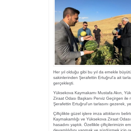
17:35
- Hakkari'ye Raf
17:32
- Dağcı Yüksel Işı
17:30
- Hayvanlar Şarbo
17:27
- Hakkari'de yaz 
19:22
- Cennet-Cehennem
19:19
- CHP Hakkari ve 
19:17
- Cennet Cehenne
19:13
- Bakan Yardımcısı
19:10
- Hakkari'de 503 k
19:08
- Bakan Yardımcıs
Her yıl olduğu gibi bu yıl da emekle büyüt
sakinlerinden Şerafettin Ertuğrul'a ait ta
gerçekleşti.
Yüksekova Kaymakamı Mustafa Akın, Yük
Ziraat Odası Başkanı Perviz Geçirgen ile mu
Şerafettin Ertuğrul'un tarlasını gezerek, yetk
Çiftçilikte güzel işlere imza attıklarını 
Kaymakamlığı ve Yüksekova Ziraat Odası 
hasadını yaptık. Özellikle çiftçilerimizin 
devamlılığını yapmak ve sürdürmek için on