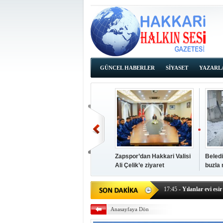
GÜNCEL HABERLER
SİYASET
YAZARL
İHALE İLANLARI
Zapspor’dan Hakkari Valisi
Beledi
Ali Çelik’e ziyaret
buzla
14:38
- Başkan Kaya, Od
17:45
- Yılanlar evi esir 
17:43
- Hakkari Cumhur
Anasayfaya Dön
17:39
- Güneydoğu'dan B
17:37
- Başkan Büyüksu: