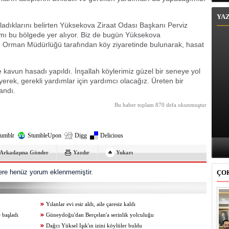
YA
aşladıklarını belirten Yüksekova Ziraat Odası Başkanı Perviz
smı bu bölgede yer alıyor. Biz de bugün Yüksekova
 Orman Müdürlüğü tarafından köy ziyaretinde bulunarak, hasat
kavun hasadı yapıldı. İnşallah köylerimiz güzel bir seneye yol
leyerek, gerekli yardımlar için yardımcı olacağız. Üreten bir
andı.
Bu haber toplam 870 defa okunmuştur
umblr
StumbleUpon
Digg
Delicious
Arkadaşına Gönder
Yazdır
Yukarı
re henüz yorum eklenmemiştir.
ÇO
Yılanlar evi esir aldı, aile çaresiz kaldı
 başladı
Güneydoğu'dan Berçelan'a serinlik yolculuğu
Dağcı Yüksel Işık'ın izini köylüler buldu