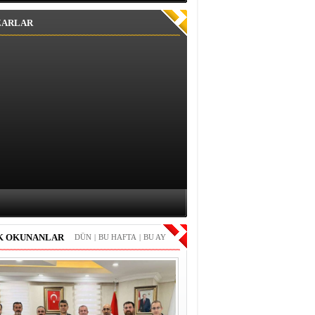
ZARLAR
K OKUNANLAR
DÜN
|
BU HAFTA
|
BU AY