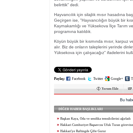
belirttik" dedi.
Hayvancılık için silajlık mısır hasadına b
Geçirgen ise, "Hayvancılığın büyük bir kı
Kaymakamlığı ve Yüksekova İlçe Tarım ve
programına katıldık.
Köyün büyük bir kısmında mısır, karpuz ve 
alır. Biz de onların taleplerini yerinde din
Yüksekova için çalışacağız" ifadelerini kull
Paylaş:
Facebook
Twitter
Google+
T
Yorum Ekle
Bu habe
DİĞER HABER BAŞLIKLARI
Başkan Kaya, Oda ve sendika temsilcilerini ağırladı
Hakkari Cumhuriyet Başsavcısı Ufuk Turan görevine
Hakkari'ye Raftingde Çifte Gurur