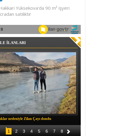
LE İLANLARI
klar nedeniyle Zilan Çayı dondu
Müftü Okuş, Durankaya'da halkla b
1
2
3
4
5
6
7
8