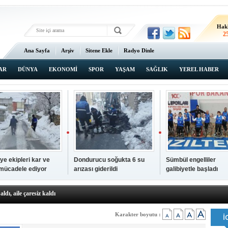
Hak
2
Ana Sayfa
Arşiv
Sitene Ekle
Radyo Dinle
AR
DÜNYA
EKONOMİ
SPOR
YAŞAM
SAĞLIK
YEREL HABER
ye ekipleri kar ve
Dondurucu soğukta 6 su
Sümbül engelliler
 mücadele ediyor
arızası giderildi
galibiyetle başladı
a ve sendika temsilcilerini ağırladı
aldı, aile çaresiz kaldı
iyet Başsavcısı Ufuk Turan görevine başladı
erçelan'a serinlik yolculuğu
Karakter boyutu :
 Gençlerimiz için geleceğe yatırım yapıyoruz