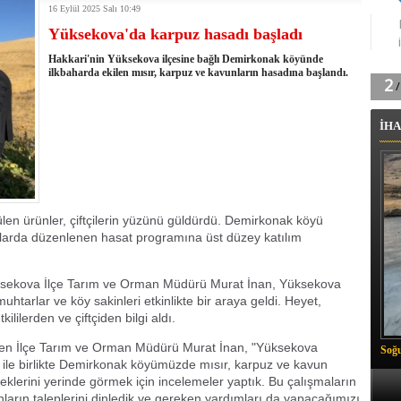
16 Eylül 2025 Salı 10:49
tingde Çifte Gurur
Yüksekova'da karpuz hasadı başladı
k'ın izini köylüler buldu
na karşı aşılanıyor
Hakkari'nin Yüksekova ilçesine bağlı Demirkonak köyünde
ortasında kış manzarası
ilkbaharda ekilen mısır, karpuz ve kavunların hasadına başlandı.
 Vadisi'nde tarihi güreş finali
26 il başkanını görevden aldı
İHA
m Vadisi'nde şampiyonluk mücadelesi start aldı
 Çelik, Aşiret Lideri Keskin'i ziyaret etti
ilogram Esrar ele geçirildi
ı Ali Çelik Hakkari’de sevgi seli
ülen ürünler, çiftçilerin yüzünü güldürdü. Demirkonak köyü
rlalarda düzenlenen hasat programına üst düzey katılım
sekova İlçe Tarım ve Orman Müdürü Murat İnan, Yüksekova
htarlar ve köy sakinleri etkinlikte bir araya geldi. Heyet,
ililerden ve çiftçiden bilgi aldı.
belirten İlçe Tarım ve Orman Müdürü Murat İnan, "Yüksekova
Soğu
ile birlikte Demirkonak köyümüzde mısır, karpuz ve kavun
emeklerini yerinde görmek için incelemeler yaptık. Bu çalışmaların
ların taleplerini dinledik ve gereken yardımları da yapacağımızı