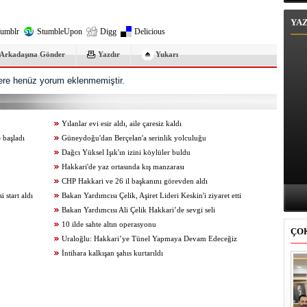
YA
umblr
StumbleUpon
Digg
Delicious
Arkadaşına Gönder
Yazdır
Yukarı
re henüz yorum eklenmemiştir.
Yılanlar evi esir aldı, aile çaresiz kaldı
 başladı
Güneydoğu'dan Berçelan'a serinlik yolculuğu
Dağcı Yüksel Işık'ın izini köylüler buldu
Hakkari'de yaz ortasında kış manzarası
CHP Hakkari ve 26 il başkanını görevden aldı
start aldı
Bakan Yardımcısı Çelik, Aşiret Lideri Keskin'i ziyaret etti
Bakan Yardımcısı Ali Çelik Hakkari’de sevgi seli
10 ilde sahte altın operasyonu
ÇO
Uraloğlu: Hakkari’ye Tünel Yapmaya Devam Edeceğiz
İntihara kalkışan şahıs kurtarıldı