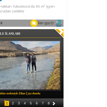
LE İLANLARI
klar nedeniyle Zilan Çayı dondu
Müftü Okuş, Durankaya'da halkla b
1
2
3
4
5
6
7
8