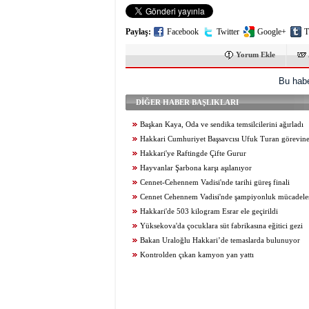
Paylaş:
Facebook
Twitter
Google+
T
Yorum Ekle
Bu habe
DİĞER HABER BAŞLIKLARI
Başkan Kaya, Oda ve sendika temsilcilerini ağırladı
Hakkari Cumhuriyet Başsavcısı Ufuk Turan görevine
Hakkari'ye Raftingde Çifte Gurur
Hayvanlar Şarbona karşı aşılanıyor
Cennet-Cehennem Vadisi'nde tarihi güreş finali
Cennet Cehennem Vadisi'nde şampiyonluk mücadelesi 
Hakkari'de 503 kilogram Esrar ele geçirildi
Yüksekova'da çocuklara süt fabrikasına eğitici gezi
Bakan Uraloğlu Hakkari’de temaslarda bulunuyor
Kontrolden çıkan kamyon yan yattı