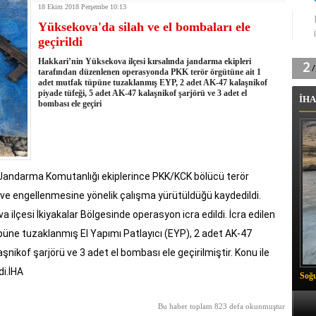
18 Ekim 2018 Perşembe 10:13
tingde Çifte Gurur
Yüksekova'da silah ve el bombaları ele
k'ın izini köylüler buldu
geçirildi
na karşı aşılanıyor
ortasında kış manzarası
Hakkari’nin Yüksekova ilçesi kırsalında jandarma ekipleri
 Vadisi'nde tarihi güreş finali
tarafından düzenlenen operasyonda PKK terör örgütüne ait 1
adet mutfak tüpüne tuzaklanmış EYP, 2 adet AK-47 kalaşnikof
26 il başkanını görevden aldı
piyade tüfeği, 5 adet AK-47 kalaşnikof şarjörü ve 3 adet el
İHA
m Vadisi'nde şampiyonluk mücadelesi start aldı
bombası ele geçiri
 Çelik, Aşiret Lideri Keskin'i ziyaret etti
ilogram Esrar ele geçirildi
ı Ali Çelik Hakkari’de sevgi seli
İl Jandarma Komutanlığı ekiplerince PKK/KCK bölücü terör
i ve engellenmesine yönelik çalışma yürütüldüğü kaydedildi.
lçesi İkiyakalar Bölgesinde operasyon icra edildi. İcra edilen
üne tuzaklanmış El Yapımı Patlayıcı (EYP), 2 adet AK-47
şnikof şarjörü ve 3 adet el bombası ele geçirilmiştir. Konu ile
di.İHA
Soğu
Bu haber toplam 823 defa okunmuştur