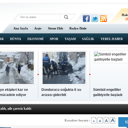
Hak
2
Ana Sayfa
Arşiv
Sitene Ekle
Radyo Dinle
AR
DÜNYA
EKONOMİ
SPOR
YAŞAM
SAĞLIK
YEREL HABER
ye ekipleri kar ve
Dondurucu soğukta 6 su
Sümbül engelliler
 mücadele ediyor
arızası giderildi
galibiyetle başladı
a ve sendika temsilcilerini ağırladı
aldı, aile çaresiz kaldı
iyet Başsavcısı Ufuk Turan görevine başladı
erçelan'a serinlik yolculuğu
Karakter boyutu :
 Gençlerimiz için geleceğe yatırım yapıyoruz