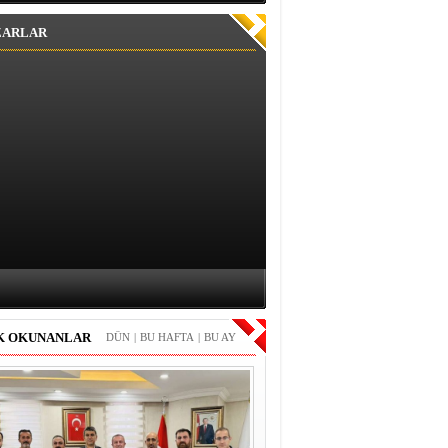
ZARLAR
K OKUNANLAR
DÜN
|
BU HAFTA
|
BU AY