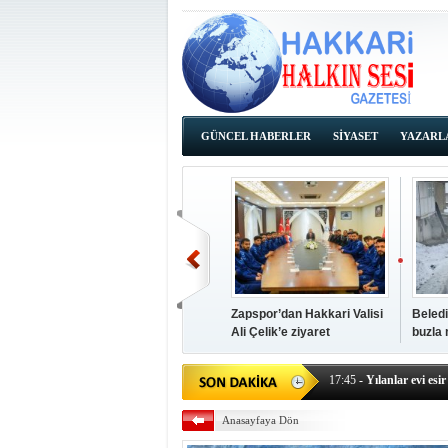
GÜNCEL HABERLER
SİYASET
YAZARL
İHALE İLANLARI
Zapspor’dan Hakkari Valisi
Beledi
Ali Çelik’e ziyaret
buzla
14:38
- Başkan Kaya, Od
17:45
- Yılanlar evi esir 
17:43
- Hakkari Cumhur
Anasayfaya Dön
17:39
- Güneydoğu'dan B
17:37
- Başkan Büyüksu: