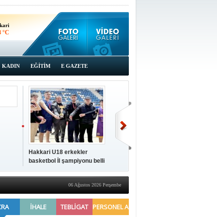
kari
8 °C
KADIN
EĞİTİM
E GAZETE
Hakkari U18 erkekler
Hakkari'de 2025 Yılı
İki a
basketbol İl şampiyonu belli
Yönetimi Gözden Geçirme
ziya
oldu
Toplantısı yapıldı
06 Ağustos 2026 Perşembe