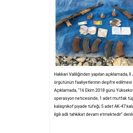
17:35
- Hakkari'ye Raf
17:32
- Dağcı Yüksel Işı
17:30
- Hayvanlar Şarbo
17:27
- Hakkari'de yaz 
19:22
- Cennet-Cehennem
19:19
- CHP Hakkari ve 
19:17
- Cennet Cehenne
19:13
- Bakan Yardımcısı
19:10
- Hakkari'de 503 k
19:08
- Bakan Yardımcıs
Hakkari Valiliğinden yapılan açıklamada, 
örgütünün faaliyetlerinin deşifre edilmes
Açıklamada, "16 Ekim 2018 günü Yüksekova i
operasyon neticesinde; 1 adet mutfak tüp
kalaşnikof piyade tüfeği, 5 adet AK-47 kala
ilgili adli tahkikat devam etmektedir” denil