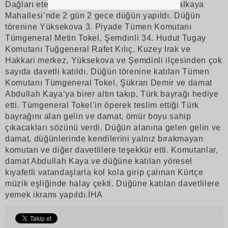
Dağları eteklerinde bulunan Akdemir köyü Balkaya
Mahallesi’nde 2 gün 2 gece düğün yapıldı. Düğün
törenine Yüksekova 3. Piyade Tümen Komutanı
Tümgeneral Metin Tokel, Şemdinli 34. Hudut Tugay
Komutanı Tuğgeneral Rafet Kılıç, Kuzey Irak ve
Hakkari merkez, Yüksekova ve Şemdinli ilçesinden çok
sayıda davetli katıldı. Düğün törenine katılan Tümen
Komutanı Tümgeneral Tokel, Şükran Demir ve damat
Abdullah Kaya’ya birer altın takıp, Türk bayrağı hediye
etti. Tümgeneral Tokel’in öperek teslim ettiği Türk
bayrağını alan gelin ve damat, ömür boyu sahip
çıkacakları sözünü verdi. Düğün alanına gelen gelin ve
damat, düğünlerinde kendilerini yalnız bırakmayan
komutan ve diğer davetlilere teşekkür etti. Komutanlar,
damat Abdullah Kaya ve düğüne katılan yöresel
kıyafetli vatandaşlarla kol kola girip çalınan Kürtçe
müzik eşliğinde halay çekti. Düğüne katılan davetlilere
yemek ikramı yapıldı.İHA