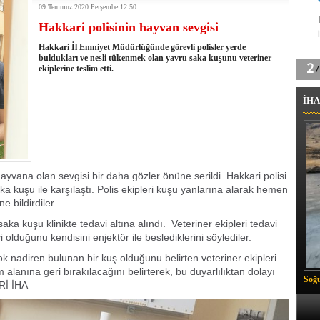
09 Temmuz 2020 Perşembe 12:50
tingde Çifte Gurur
Hakkari polisinin hayvan sevgisi
k'ın izini köylüler buldu
na karşı aşılanıyor
Hakkari İl Emniyet Müdürlüğünde görevli polisler yerde
ortasında kış manzarası
buldukları ve nesli tükenmek olan yavru saka kuşunu veteriner
ekiplerine teslim etti.
 Vadisi'nde tarihi güreş finali
26 il başkanını görevden aldı
İHA
m Vadisi'nde şampiyonluk mücadelesi start aldı
 Çelik, Aşiret Lideri Keskin'i ziyaret etti
ilogram Esrar ele geçirildi
ı Ali Çelik Hakkari’de sevgi seli
ayvana olan sevgisi bir daha gözler önüne serildi. Hakkari polisi
a kuşu ile karşılaştı. Polis ekipleri kuşu yanlarına alarak hemen
e bildirdiler.
saka kuşu klinikte tedavi altına alındı. Veteriner ekipleri tedavi
lduğunu kendisini enjektör ile beslediklerini söylediler.
 nadiren bulunan bir kuş olduğunu belirten veteriner ekipleri
alanına geri bırakılacağını belirterek, bu duyarlılıktan dolayı
Soğu
ARİ İHA