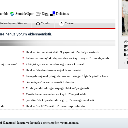
umblr
StumbleUpon
Digg
Delicious
Arkadaşına Gönder
Yazdır
Yukarı
re henüz yorum eklenmemiştir.
AK
ge
te
Hakkari üniversitesi ekibi 9 yaşındaki Zeliha'yı kurtardı
Ba
Kahramanmaraş'taki depremde can kaybı sayısı 7 bine dayandı
k ağırım ama'
2 küçük çocuk enkazdan sağ olarak kurtarıldı
Hakkari’de dondurucu soğukta su mesaisi
Kuzeyde sağanak, doğuda kuvvetli rüzgar! İşte 5 günlük hava
tahminleri
Golazüryan'da kadın cesedi bulundu
Yolda yaralı bulduğu köpeği Hakkari’ye getirdi
Van'da batan teknede can kaybı 25'e yükseldi
Şemdinli'de köpekler ahıra girip 72 tavuğu telef etti
alı
Hakkari'de 1825 tarihli 2 mezar taşı bulundu
i Gazetesi
| İzinsiz ve kaynak gösterilmeden yayınlanamaz.