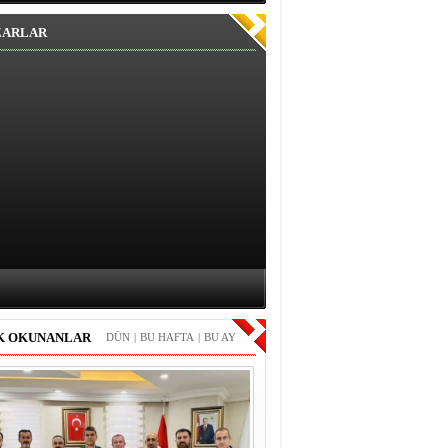
ZARLAR
K OKUNANLAR
DÜN
|
BU HAFTA
|
BU AY