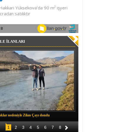
LE İLANLARI
klar nedeniyle Zilan Çayı dondu
Müftü Okuş, Durankaya'da halkla b
1
2
3
4
5
6
7
8