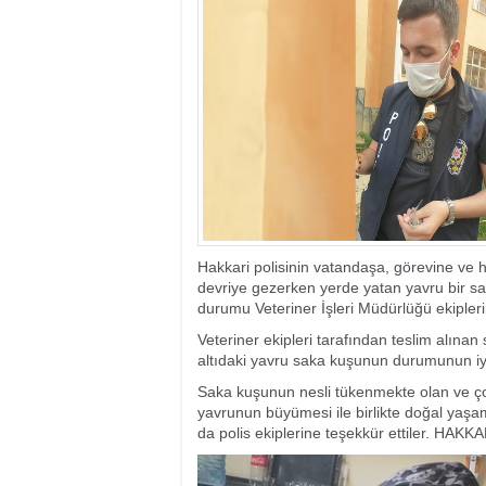
17:35
- Hakkari'ye Raf
17:32
- Dağcı Yüksel Işı
17:30
- Hayvanlar Şarbo
17:27
- Hakkari'de yaz 
19:22
- Cennet-Cehennem
19:19
- CHP Hakkari ve 
19:17
- Cennet Cehenne
19:13
- Bakan Yardımcısı
19:10
- Hakkari'de 503 k
19:08
- Bakan Yardımcıs
Hakkari polisinin vatandaşa, görevine ve h
devriye gezerken yerde yatan yavru bir sak
durumu Veteriner İşleri Müdürlüğü ekiplerin
Veteriner ekipleri tarafından teslim alınan 
altıdaki yavru saka kuşunun durumunun iyi o
Saka kuşunun nesli tükenmekte olan ve çok
yavrunun büyümesi ile birlikte doğal yaşam 
da polis ekiplerine teşekkür ettiler. HAKK