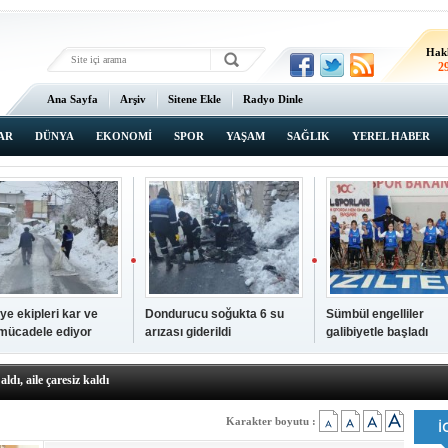
Hak
2
Ana Sayfa
Arşiv
Sitene Ekle
Radyo Dinle
AR
DÜNYA
EKONOMİ
SPOR
YAŞAM
SAĞLIK
YEREL HABER
ye ekipleri kar ve
Dondurucu soğukta 6 su
Sümbül engelliler
 mücadele ediyor
arızası giderildi
galibiyetle başladı
a ve sendika temsilcilerini ağırladı
aldı, aile çaresiz kaldı
iyet Başsavcısı Ufuk Turan görevine başladı
erçelan'a serinlik yolculuğu
Karakter boyutu :
 Gençlerimiz için geleceğe yatırım yapıyoruz