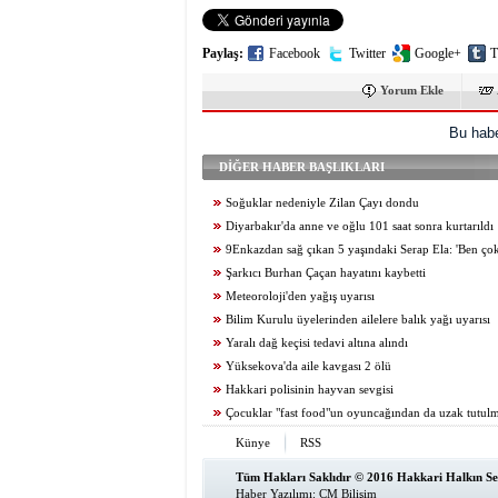
Paylaş:
Facebook
Twitter
Google+
T
Yorum Ekle
Bu habe
DİĞER HABER BAŞLIKLARI
Soğuklar nedeniyle Zilan Çayı dondu
Diyarbakır'da anne ve oğlu 101 saat sonra kurtarıldı
9Enkazdan sağ çıkan 5 yaşındaki Serap Ela: 'Ben ço
Şarkıcı Burhan Çaçan hayatını kaybetti
Meteoroloji'den yağış uyarısı
Bilim Kurulu üyelerinden ailelere balık yağı uyarısı
Yaralı dağ keçisi tedavi altına alındı
Yüksekova'da aile kavgası 2 ölü
Hakkari polisinin hayvan sevgisi
Çocuklar "fast food"un oyuncağından da uzak tutulm
Künye
RSS
Tüm Hakları Saklıdır © 2016 Hakkari Halkın Ses
Haber Yazılımı
:
CM Bilişim