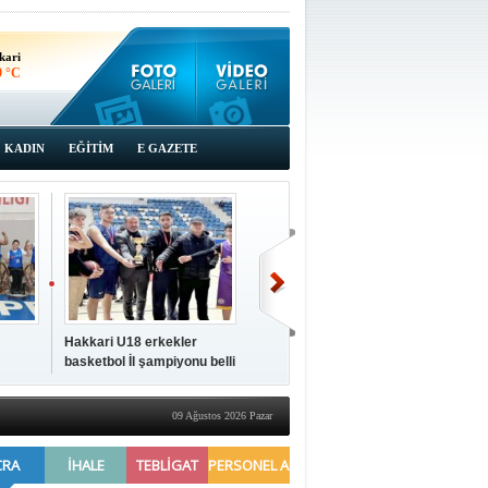
kari
9 °C
KADIN
EĞİTİM
E GAZETE
Hakkari U18 erkekler
Hakkari'de 2025 Yılı
İki a
basketbol İl şampiyonu belli
Yönetimi Gözden Geçirme
ziya
oldu
Toplantısı yapıldı
09 Ağustos 2026 Pazar