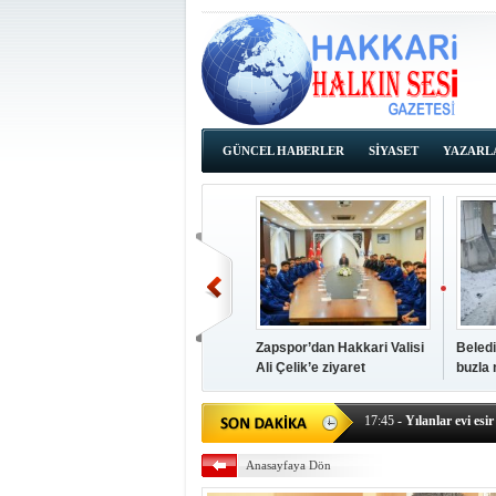
GÜNCEL HABERLER
SİYASET
YAZARL
İHALE İLANLARI
Zapspor’dan Hakkari Valisi
Beledi
Ali Çelik’e ziyaret
buzla
14:38
- Başkan Kaya, Od
17:45
- Yılanlar evi esir 
17:43
- Hakkari Cumhur
Anasayfaya Dön
17:39
- Güneydoğu'dan B
17:37
- Başkan Büyüksu: