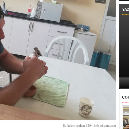
YA
ÇO
Bu haber toplam 9394 defa okunmuştur